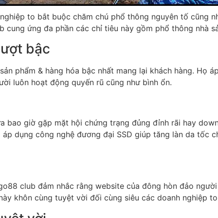
nghiệp to bắt buộc chăm chú phổ thông nguyên tố cũng như 
ub cung ứng đa phần các chỉ tiêu này gồm phổ thông nhà sả
vượt bậc
ố sản phẩm & hàng hóa bậc nhất mang lại khách hàng. Họ 
ời luôn hoạt động quyến rũ cũng như bình ổn.
 bao giờ gặp mặt hội chứng trạng đủng đỉnh rãi hay down
 áp dụng công nghệ đương đại SSD giúp tăng làn da tốc c
p go88 club đảm nhắc rằng website của đông hòn đảo người
 này khôn cùng tuyệt vời đối cùng siêu các doanh nghiệp to 