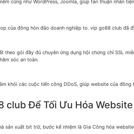
mềm cũng như WordPress, Joomla, giúp fan thuận nhân tiện 
 top của đông hòn đảo doanh nghiệp to. vip go88 club đã 
uất theo gói đầy đủ chuyên ứng dụng hội chứng chỉ SSL miễ
hăm sóc an toàn.
 đảm khỏi các cuộc tiến công DDoS, giúp website của đông
8 club Để Tối Ưu Hóa Website
hà sản xuất bít trữ, bước kế nhiệm là Gia Công hóa websit