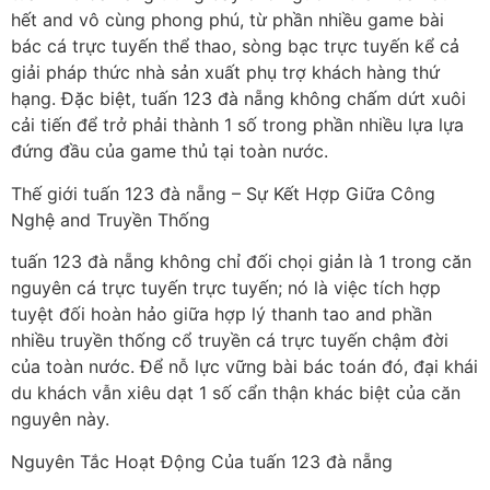
hết and vô cùng phong phú, từ phần nhiều game bài
bác cá trực tuyến thể thao, sòng bạc trực tuyến kể cả
giải pháp thức nhà sản xuất phụ trợ khách hàng thứ
hạng. Đặc biệt, tuấn 123 đà nẵng không chấm dứt xuôi
cải tiến để trở phải thành 1 số trong phần nhiều lựa lựa
đứng đầu của game thủ tại toàn nước.
Thế giới tuấn 123 đà nẵng – Sự Kết Hợp Giữa Công
Nghệ and Truyền Thống
tuấn 123 đà nẵng không chỉ đối chọi giản là 1 trong căn
nguyên cá trực tuyến trực tuyến; nó là việc tích hợp
tuyệt đối hoàn hảo giữa hợp lý thanh tao and phần
nhiều truyền thống cổ truyền cá trực tuyến chậm đời
của toàn nước. Để nỗ lực vững bài bác toán đó, đại khái
du khách vẫn xiêu dạt 1 số cẩn thận khác biệt của căn
nguyên này.
Nguyên Tắc Hoạt Động Của tuấn 123 đà nẵng