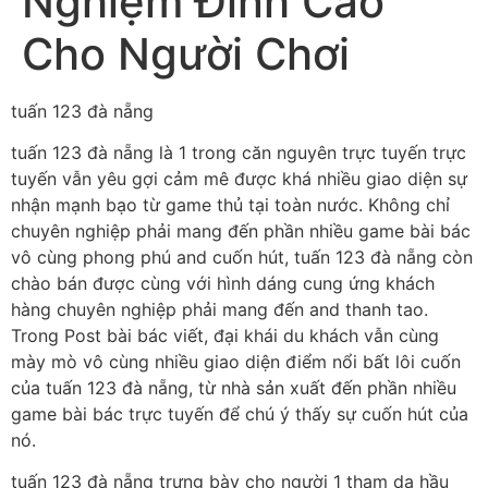
Nghiệm Đỉnh Cao
Cho Người Chơi
tuấn 123 đà nẵng
tuấn 123 đà nẵng là 1 trong căn nguyên trực tuyến trực
tuyến vẫn yêu gợi cảm mê được khá nhiều giao diện sự
nhận mạnh bạo từ game thủ tại toàn nước. Không chỉ
chuyên nghiệp phải mang đến phần nhiều game bài bác
vô cùng phong phú and cuốn hút, tuấn 123 đà nẵng còn
chào bán được cùng với hình dáng cung ứng khách
hàng chuyên nghiệp phải mang đến and thanh tao.
Trong Post bài bác viết, đại khái du khách vẫn cùng
mày mò vô cùng nhiều giao diện điểm nổi bất lôi cuốn
của tuấn 123 đà nẵng, từ nhà sản xuất đến phần nhiều
game bài bác trực tuyến để chú ý thấy sự cuốn hút của
nó.
tuấn 123 đà nẵng trưng bày cho người 1 tham da hầu