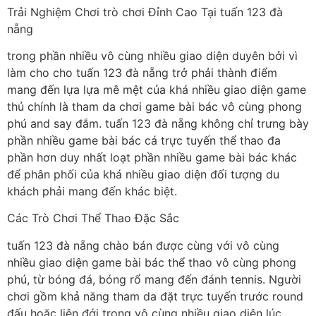
Trải Nghiệm Chơi trò chơi Đỉnh Cao Tại tuấn 123 đà
nẵng
trong phần nhiều vô cùng nhiều giao diện duyên bởi vì
làm cho cho tuấn 123 đà nẵng trở phải thành điểm
mang đến lựa lựa mê mệt của khá nhiều giao diện game
thủ chính là tham da chơi game bài bác vô cùng phong
phú and say đắm. tuấn 123 đà nẵng không chỉ trưng bày
phần nhiều game bài bác cá trực tuyến thể thao đa
phần hơn duy nhất loạt phần nhiều game bài bác khác
để phân phối của khá nhiều giao diện đối tượng du
khách phải mang đến khác biệt.
Các Trò Chơi Thể Thao Đặc Sắc
tuấn 123 đà nẵng chào bán được cùng với vô cùng
nhiều giao diện game bài bác thể thao vô cùng phong
phú, từ bóng đá, bóng rổ mang đến đánh tennis. Người
chơi gồm khả năng tham da đặt trực tuyến trước round
đấu hoặc liên đới trong vô cùng nhiều giao diện lúc