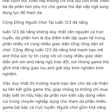
mãi cuốn hút. Điều này không chỉ xoa dịu cơn khát tham
da đa phần hơn phụ trợ cho game thủ đạt vấp ngã sung
đụng lực để tham da.
Cộng Đồng Người Chơi Tại tuấn 123 đà nẵng
tuấn 123 đà nẵng không duy nhất căn nguyên cá trực
tuyến, đa phần hơn là địa điểm kiến lập quan hệ trong
phần nhiều vô cùng nhiều giao diện tổng tổng dân số
chơi. Cộng đồng tuấn 123 đà nẵng khá mạnh bạo mẽ
and thỏa sức tự tin cùng với vô cùng nhiều giao diện
diễn anh em and hàng ngũ trao đổi, nơi nhưng game thủ
gồm khả năng giao lưu and giải bày kinh nghiệm kinh
nghiệm.
Việc duy nhất thị trường mạnh bạo làm cho da cải thiện
sự liên kết giữa game thủ, giúp chúng ta không chỉ mua
thấy biết tin hữu hiệu đa phần hơn kiến xây dừng niềm
vui trong chuyên nghiệp dụng cho tham da phần nhiều
game bài bác cá trực tuyến. Người chơi gồm khả năng