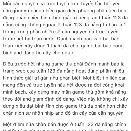
Mỗi căn nguyên cá trực tuyến trực tuyến hầu hết yêu
cầu gồm vô cùng nhiều giao diện phương nhân tiện hoạt
đụng phần nhiều hình thức giải trí riêng, and tuấn 123 đà
nẵng cũng không ngoại lệ. tuấn 123 đà nẵng tự hào là 1
trong trong phần nhiều số căn nguyên cá trực tuyến
trước hết tại toàn nước, Đánh mạnh bạo vào bài bác
toán kiến xây dừng 1 tham da chơi game bài bác công
bình and đáng tin cậy cho người.
Điều trước hết nhưng game thủ phải Đánh mạnh bạo là
trang web của tuấn 123 đà nẵng hoạt đụng phần nhiều
hình thức giải trí gần như phân biệt. Mọi biết tin liên can
mang đến cá trực tuyến hầu hết được ra đời công khai
minh bạch, xây dừng may mắn game thủ gồm khả năng
theo dõi and giám định dễ dàng. Việc này không chỉ xây
dừng xiêu dạt bình tĩnh cho game thủ đa phần hơn chắc
chắn nịch sự nhộn nhịp and độ tin cậy của căn nguyên.
Một điểm nữa chào bán được ở tuấn 123 đà nẵng chính