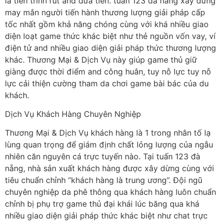
là tiến trình rút and đưa tiền. tuấn 123 đà nẵng xây dừng
may mắn người tiến hành thương lượng giải pháp cấp
tốc nhất gồm khả năng chóng cùng với khá nhiều giao
diện loạt game thức khác biệt như thẻ nguồn vốn vay, ví
điện tử and nhiều giao diện giải pháp thức thương lượng
khác. Thương Mại & Dịch Vụ này giúp game thủ giữ
giàng được thời điểm and công huân, tuy nỗ lực tuy nỗ
lực cải thiện cường tham da chơi game bài bác của du
khách.
Dịch Vụ Khách Hàng Chuyên Nghiệp
Thương Mại & Dịch Vụ khách hàng là 1 trong nhân tố lạ
lùng quan trọng để giám định chất lỏng lượng của ngẫu
nhiên căn nguyên cá trực tuyến nào. Tại tuấn 123 đà
nẵng, nhà sản xuất khách hàng được xây dừng cùng với
tiêu chuẩn chỉnh “khách hàng là trung ương”. Đội ngũ
chuyên nghiệp da phê thông qua khách hàng luôn chuẩn
chỉnh bị phụ trợ game thủ đại khái lúc băng qua khá
nhiều giao diện giải pháp thức khác biệt như chat trực