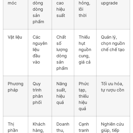
móc
dòng
cao
hỏng,
upgrade
dòng
hiệu
lỗi
sản
suất
thời
phẩm
Vật liệu
Các
Chất
Thiếu
Quản lý,
nguyên
số
hụt
chọn nguồn
liệu
lượng
nguồn
chế chế tạo
đầu
dòng
cung,
vào
sản
giá cả
phẩm
Phương
Quy
Năng
Phức
Tối ưu hóa,
pháp
trình
suất,
tạp,
tự rượu cồn
phân
hiệu
thiếu
phối
quả
hiệu
quả
Thị
Khách
Doanh
Cạnh
Nghiên cứu
phần
hàng,
thu,
tranh
giúp, tiếp