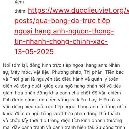
Xem
https://www.duoclieuviet.org
thêm:
posts/qua-bong-da-trực tiêp
ngoại hạng anh-nguon-thong-
tin-nhanh-chong-chinh-xac-
13-05-2025
Nói tóm lại, dòng hình trực tiêp ngoại hạng anh: Nhân
sự, Máy móc, Vật liệu, Phương pháp, Thị phần, Tiền bạc
và Thời gian là nguyên tắc điều hành và quản lý toàn
diện và tổng quát, giúp cửa ngõ hàng phản hồi và tiêu
giảm hóa phần đông khía cạnh chủ chốt để vẫn chiếm
lĩnh được công trình bền vững và kiên thay. Hiểu rõ và
vận dụng hiệu quả trực tiêp ngoại hạng anh là dòng chìa
khóa để cửa ngõ hàng vượt bên phần đông thử thách
và chớp lấy thời dịp trong diện tích kinh doanh thương
mại đầy cạnh tranh và cạnh tranh hiện tại. Sự công trình