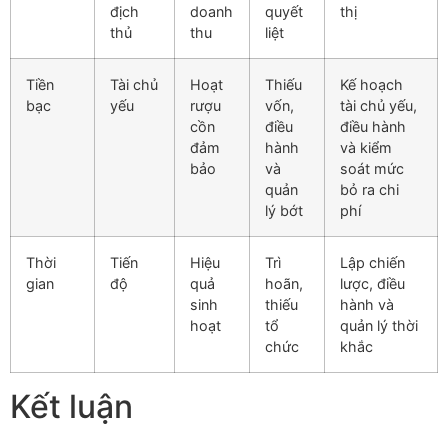
địch
doanh
quyết
thị
thủ
thu
liệt
Tiền
Tài chủ
Hoạt
Thiếu
Kế hoạch
bạc
yếu
rượu
vốn,
tài chủ yếu,
cồn
điều
điều hành
đảm
hành
và kiểm
bảo
và
soát mức
quản
bỏ ra chi
lý bớt
phí
Thời
Tiến
Hiệu
Trì
Lập chiến
gian
độ
quả
hoãn,
lược, điều
sinh
thiếu
hành và
hoạt
tổ
quản lý thời
chức
khắc
Kết luận