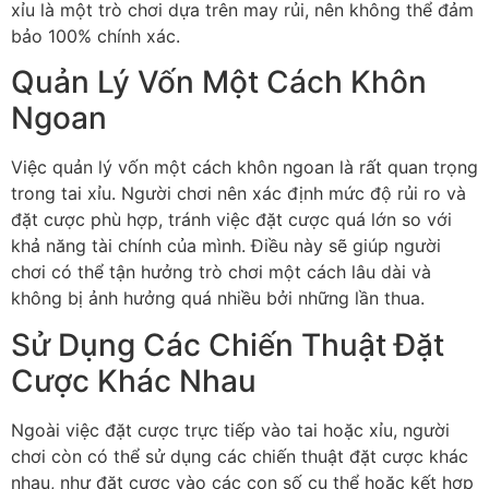
xỉu là một trò chơi dựa trên may rủi, nên không thể đảm
bảo 100% chính xác.
Quản Lý Vốn Một Cách Khôn
Ngoan
Việc quản lý vốn một cách khôn ngoan là rất quan trọng
trong tai xỉu. Người chơi nên xác định mức độ rủi ro và
đặt cược phù hợp, tránh việc đặt cược quá lớn so với
khả năng tài chính của mình. Điều này sẽ giúp người
chơi có thể tận hưởng trò chơi một cách lâu dài và
không bị ảnh hưởng quá nhiều bởi những lần thua.
Sử Dụng Các Chiến Thuật Đặt
Cược Khác Nhau
Ngoài việc đặt cược trực tiếp vào tai hoặc xỉu, người
chơi còn có thể sử dụng các chiến thuật đặt cược khác
nhau, như đặt cược vào các con số cụ thể hoặc kết hợp