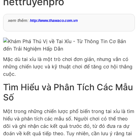
nettruyenpro
xem thêm:
http://www.thawaco.com.vn
Mặc dù tai xỉu là một trò chơi đơn giản, nhưng vẫn có
những chiến lược và kỹ thuật chơi để tăng cơ hội thắng
cuộc.
Tìm Hiểu và Phân Tích Các Mẫu
Số
Một trong những chiến lược phổ biến trong tai xỉu là tìm
hiểu và phân tích các mẫu số. Người chơi có thể theo
dõi và ghi nhận các kết quả trước đó, từ đó đưa ra dự
đoán về kết quả tiếp theo. Tuy nhiên, cần lưu ý rằng tai