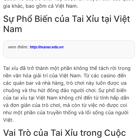
gia khác, bao gồm cả Việt Nam.
Sự Phổ Biến của Tai Xỉu tại Việt
Nam
xem thêm:
http://manar.edu.vn
Tai xỉu đã trở thành một phần không thể tách rời trong
nền văn hóa giải trí của Việt Nam. Từ các casino đến
các quán bar và nhà hàng, trò chơi này luôn được ưa
chuộng và thu hút đông đảo người chơi. Sự phổ biến
của tai xỉu tại Việt Nam không chỉ đến từ tính hấp dẫn
và đơn giản của trò chơi, mà còn từ việc nó được coi
như một phần của truyền thống và lối sống của người
Việt.
Vai Trò của Tai Xỉu trong Cuộc