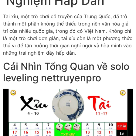
Nghiệm Hấp Dẫn
Tai xỉu, một trò chơi cổ truyền của Trung Quốc, đã trở
thành một phần không thể thiếu trong nền văn hóa giải
trí của nhiều quốc gia, trong đó có Việt Nam. Không chỉ
là một trò chơi đơn giản, tai xỉu còn là một phương thức
thú vị để tận hưởng thời gian nghỉ ngơi và hòa mình vào
những trải nghiệm đầy hấp dẫn.
Cái Nhìn Tổng Quan về solo
leveling nettruyenpro