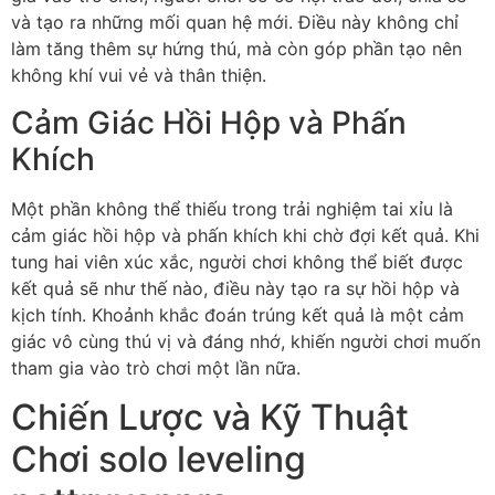
và tạo ra những mối quan hệ mới. Điều này không chỉ
làm tăng thêm sự hứng thú, mà còn góp phần tạo nên
không khí vui vẻ và thân thiện.
Cảm Giác Hồi Hộp và Phấn
Khích
Một phần không thể thiếu trong trải nghiệm tai xỉu là
cảm giác hồi hộp và phấn khích khi chờ đợi kết quả. Khi
tung hai viên xúc xắc, người chơi không thể biết được
kết quả sẽ như thế nào, điều này tạo ra sự hồi hộp và
kịch tính. Khoảnh khắc đoán trúng kết quả là một cảm
giác vô cùng thú vị và đáng nhớ, khiến người chơi muốn
tham gia vào trò chơi một lần nữa.
Chiến Lược và Kỹ Thuật
Chơi solo leveling