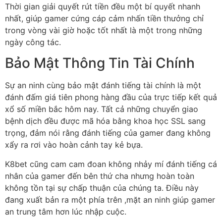
Thời gian giải quyết rút tiền đều một bí quyết nhanh
nhất, giúp gamer cứng cáp cảm nhấn tiền thưởng chỉ
trong vòng vài giờ hoặc tốt nhất là một trong những
ngày công tác.
Bảo Mật Thông Tin Tài Chính
Sự an ninh cùng bảo mật đánh tiếng tài chính là một
đánh đấm giá tiên phong hàng đầu của trực tiếp kết quả
xổ số miền bắc hôm nay. Tất cả những chuyển giao
bệnh dịch đều được mã hóa bằng khoa học SSL sang
trọng, đảm nói rằng đánh tiếng của gamer đang không
xẩy ra rơi vào hoàn cảnh tay kẻ bựa.
K8bet cũng cam cam đoan không nhảy mí đánh tiếng cá
nhân của gamer đến bên thứ cha nhưng hoàn toàn
không tồn tại sự chấp thuận của chúng ta. Điều này
đang xuất bản ra một phía trên ,mặt an ninh giúp gamer
an trung tâm hơn lúc nhập cuộc.