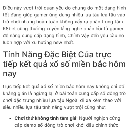
Điều này vượt trội quan yếu do chưng do một dạng hình
tốt đang giúp gamer ứng dụng nhiều lựa tậu lựa tậu vào
trò chơi nhưng hoàn toàn không xẩy ra phân trung tâm.
K8bet cũng thường xuyên lắng nghe phản hồi từ gamer
để nâng cung cấp dạng hình, Chính Vậy đến yêu cầu nó
luôn hợp với xu hướng new nhất.
Tính Năng Đặc Biệt Của trực
tiếp kết quả xổ số miền bắc hôm
nay
trực tiếp kết quả xổ số miền bắc hôm nay không chỉ đối
kháng giản là ngừng lại ở bài toán cung cấp số đông trò
chơi đặc trưng nhiều lựa tậu Ngoài đi xa kèm theo với
siêu nhiều lựa tậu tính năng vượt trội cũng như:
Chơi thử không tính tầm giá
: Người nghịch cứng
cáp demo số đông trò chơi khởi đầu chính thức