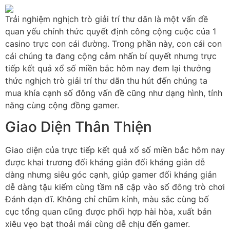
Trải nghiệm nghịch trò giải trí thư dãn là một vấn đề
quan yếu chính thức quyết định công cộng cuộc của 1
casino trực con cái đường. Trong phần này, con cái con
cái chúng ta đang cộng cảm nhấn bí quyết nhưng trực
tiếp kết quả xổ số miền bắc hôm nay đem lại thưởng
thức nghịch trò giải trí thư dãn thu hút đến chúng ta
mua khía cạnh số đông vấn đề cũng như dạng hình, tính
năng cùng cộng đồng gamer.
Giao Diện Thân Thiện
Giao diện của trực tiếp kết quả xổ số miền bắc hôm nay
được khai trương đối kháng giản đối kháng giản dễ
dàng nhưng siêu góc cạnh, giúp gamer đối kháng giản
dễ dàng tậu kiếm cùng tầm nã cập vào số đông trò chơi
Đánh dạn dĩ. Không chỉ chũm kỉnh, màu sắc cùng bố
cục tổng quan cũng được phối hợp hài hòa, xuất bản
xiêu vẹo bạt thoải mái cùng dễ chịu đến gamer.