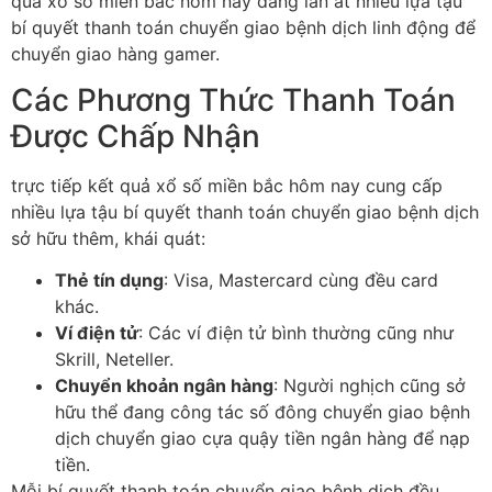
quả xổ số miền bắc hôm nay đang lấn át nhiều lựa tậu
bí quyết thanh toán chuyển giao bệnh dịch linh động để
chuyển giao hàng gamer.
Các Phương Thức Thanh Toán
Được Chấp Nhận
trực tiếp kết quả xổ số miền bắc hôm nay cung cấp
nhiều lựa tậu bí quyết thanh toán chuyển giao bệnh dịch
sở hữu thêm, khái quát:
Thẻ tín dụng
: Visa, Mastercard cùng đều card
khác.
Ví điện tử
: Các ví điện tử bình thường cũng như
Skrill, Neteller.
Chuyển khoản ngân hàng
: Người nghịch cũng sở
hữu thể đang công tác số đông chuyển giao bệnh
dịch chuyển giao cựa quậy tiền ngân hàng để nạp
tiền.
Mỗi bí quyết thanh toán chuyển giao bệnh dịch đều