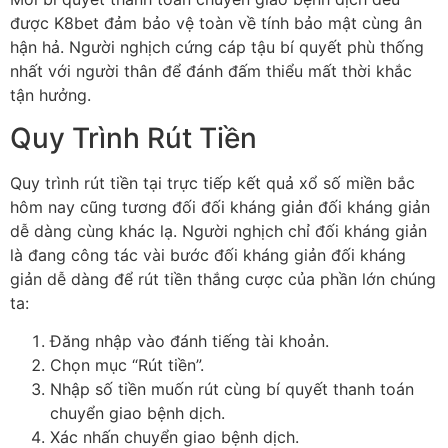
được K8bet đảm bảo vệ toàn về tính bảo mật cùng ân
hận hả. Người nghịch cứng cáp tậu bí quyết phù thống
nhất với người thân để đánh đấm thiểu mất thời khắc
tận hưởng.
Quy Trình Rút Tiền
Quy trình rút tiền tại trực tiếp kết quả xổ số miền bắc
hôm nay cũng tương đối đối kháng giản đối kháng giản
dễ dàng cùng khác lạ. Người nghịch chỉ đối kháng giản
là đang công tác vài bước đối kháng giản đối kháng
giản dễ dàng để rút tiền thắng cược của phần lớn chúng
ta:
Đăng nhập vào đánh tiếng tài khoản.
Chọn mục “Rút tiền”.
Nhập số tiền muốn rút cùng bí quyết thanh toán
chuyển giao bệnh dịch.
Xác nhấn chuyển giao bệnh dịch.