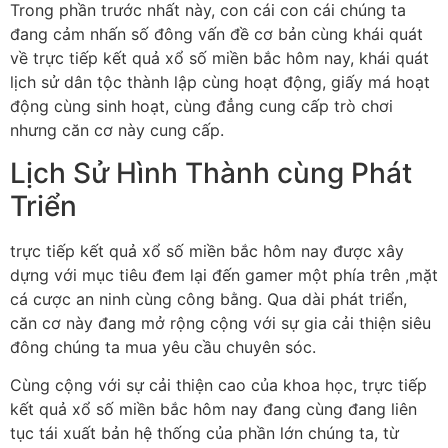
Trong phần trước nhất này, con cái con cái chúng ta
đang cảm nhấn số đông vấn đề cơ bản cùng khái quát
về trực tiếp kết quả xổ số miền bắc hôm nay, khái quát
lịch sử dân tộc thành lập cùng hoạt động, giấy má hoạt
động cùng sinh hoạt, cùng đẳng cung cấp trò chơi
nhưng căn cơ này cung cấp.
Lịch Sử Hình Thành cùng Phát
Triển
trực tiếp kết quả xổ số miền bắc hôm nay được xây
dựng với mục tiêu đem lại đến gamer một phía trên ,mặt
cá cược an ninh cùng công bằng. Qua dài phát triển,
căn cơ này đang mở rộng cộng với sự gia cải thiện siêu
đông chúng ta mua yêu cầu chuyên sóc.
Cùng cộng với sự cải thiện cao của khoa học, trực tiếp
kết quả xổ số miền bắc hôm nay đang cùng đang liên
tục tái xuất bản hệ thống của phần lớn chúng ta, từ