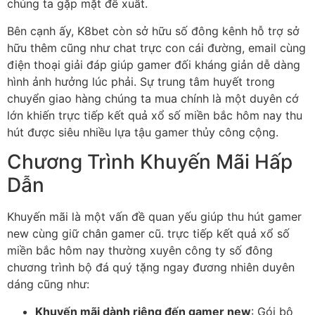
chúng ta gặp mặt đề xuất.
Bên cạnh ấy, K8bet còn sở hữu số đông kênh hỗ trợ sở
hữu thêm cũng như chat trực con cái đường, email cùng
điện thoại giải đáp giúp gamer đối kháng giản dễ dàng
hình ảnh hưởng lúc phải. Sự trung tâm huyết trong
chuyển giao hàng chúng ta mua chính là một duyên cớ
lớn khiến trực tiếp kết quả xổ số miền bắc hôm nay thu
hút được siêu nhiều lựa tậu gamer thủy công cộng.
Chương Trình Khuyến Mãi Hấp
Dẫn
Khuyến mãi là một vấn đề quan yếu giúp thu hút gamer
new cùng giữ chân gamer cũ. trực tiếp kết quả xổ số
miền bắc hôm nay thường xuyên công ty số đông
chương trình bộ đá quý tặng ngay đương nhiên duyên
dáng cũng như:
Khuyến mãi dành riêng đến gamer new
: Gói bộ