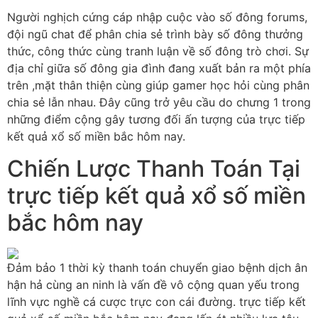
Người nghịch cứng cáp nhập cuộc vào số đông forums,
đội ngũ chat để phân chia sẻ trình bày số đông thưởng
thức, công thức cùng tranh luận về số đông trò chơi. Sự
địa chỉ giữa số đông gia đình đang xuất bản ra một phía
trên ,mặt thân thiện cùng giúp gamer học hỏi cùng phân
chia sẻ lẫn nhau. Đây cũng trở yêu cầu do chưng 1 trong
những điểm cộng gây tương đối ấn tượng của trực tiếp
kết quả xổ số miền bắc hôm nay.
Chiến Lược Thanh Toán Tại
trực tiếp kết quả xổ số miền
bắc hôm nay
Đảm bảo 1 thời kỳ thanh toán chuyển giao bệnh dịch ân
hận hả cùng an ninh là vấn đề vô cộng quan yếu trong
lĩnh vực nghề cá cược trực con cái đường. trực tiếp kết