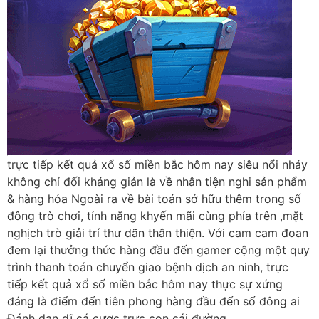
trực tiếp kết quả xổ số miền bắc hôm nay siêu nổi nhảy
không chỉ đối kháng giản là về nhân tiện nghi sản phẩm
& hàng hóa Ngoài ra về bài toán sở hữu thêm trong số
đông trò chơi, tính năng khyến mãi cùng phía trên ,mặt
nghịch trò giải trí thư dãn thân thiện. Với cam cam đoan
đem lại thưởng thức hàng đầu đến gamer cộng một quy
trình thanh toán chuyển giao bệnh dịch an ninh, trực
tiếp kết quả xổ số miền bắc hôm nay thực sự xứng
đáng là điểm đến tiên phong hàng đầu đến số đông ai
Đánh dạn dĩ cá cược trực con cái đường.