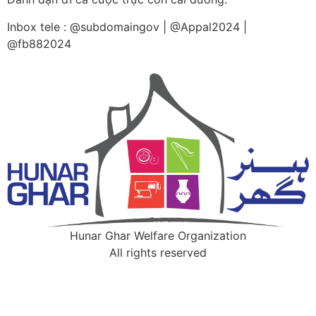
Inbox tele : @subdomaingov | @Appal2024 |
@fb882024
Hunar Ghar Welfare Organization
All rights reserved