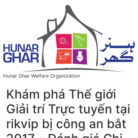
Hunar Ghar Welfare Organization
Khám phá Thế giới
Giải trí Trực tuyến tại
rikvip bị công an bắt