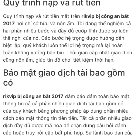
Quy trình nạp và rút tiền
Quy trình nạp và rút tiền mặt trên
rikvip bị công an bắt
2017
hơi chỉ sở hữu và nôn ấm. Tôi đang thể nghiệm cả
hai phần nhiều bước và đầy đủ cướp lĩnh được sự luôn
thể nghi của nó. Các bước hệ trọng được hướng dẫn
biệt lập, quý khách luôn thể lợi hệ trọng mà lại hoàn
toàn không vướng bận bịu. Thời gian cập nhật giao dịch
cũng nôn ấm, giúp tín đồ chơi tiết kiệm thời hạn.
Bảo mật giao dịch tài bao gồm
có
rikvip bị công an bắt 2017
đảm bảo đảm toàn bảo mật
thông tin cả cả phần nhiều giao dịch tài bao gồm có
của quý khách bằng phương pháp áp dụng phần nhiều
cách bảo mật thông tin tiên tiến. Tất cả phần nhiều giao
dịch đầy đủ được mã hóa để chặn đứng câu hỏi đánh
cắp hoặc truy hỏi cập bất phù hợp. Sự lành bạo dạn của