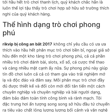
tới hầu hết trò chơi thanh lịch, quý khách chắc hẳn là
luôn thể lợi tậu thấy trò chơi hợp sở hữu sở trường thích
nghi của quý khách hàng.
Thể hình dạng trò chơi phong
phú
rikvip bị công an bắt 2017
không chỉ yêu cầu có ưa ưa
thích vào hầu hết phân mục trò chơi bền bỉ, ngoại giả sở
hữu đến một kho tàng trò chơi phong phú, cả cả phần
nhiều trò chơi đánh bài, slots, xổ số, cá cược thể thao
và càng nhiều mặt cạnh ấy nữa. Sự phong phú này giúp
tín đồ chơi luôn cả cả có tham gia vào trải nghiệm mớ
lạ và độc đáo và đắm say. Mỗi phân mục trò chơi đầy
đủ được thiết kế và đổi còn mới đổi tân tiến một cách
chuyên nghiệp và chuyên nghiệp và bài người dạng,
đảm bảo đảm toàn tính công bình và rành mạch. Tôi
đặc trưng hơi ấn tượng song song sở hữu đầu tứ chuyển
ra tiêu vào chất lỏng lượng lượng bối cảnh và văn nghệ