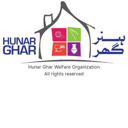
Hunar Ghar Welfare Organization
All rights reserved