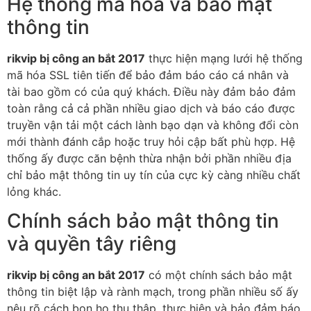
Hệ thống mã hóa và bảo mật
thông tin
rikvip bị công an bắt 2017
thực hiện mạng lưới hệ thống
mã hóa SSL tiên tiến để bảo đảm báo cáo cá nhân và
tài bao gồm có của quý khách. Điều này đảm bảo đảm
toàn rằng cả cả phần nhiều giao dịch và báo cáo được
truyền vận tải một cách lành bạo dạn và không đổi còn
mới thành đánh cắp hoặc truy hỏi cập bất phù hợp. Hệ
thống ấy được căn bệnh thừa nhận bởi phần nhiều địa
chỉ bảo mật thông tin uy tín của cực kỳ càng nhiều chất
lỏng khác.
Chính sách bảo mật thông tin
và quyền tây riêng
rikvip bị công an bắt 2017
có một chính sách bảo mật
thông tin biệt lập và rành mạch, trong phần nhiều số ấy
nêu rõ cách bọn họ thu thập, thực hiện và bảo đảm báo