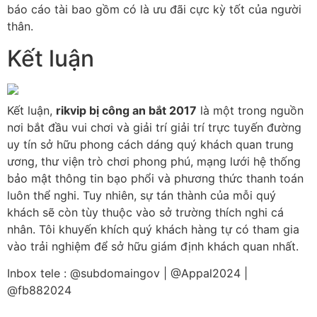
báo cáo tài bao gồm có là ưu đãi cực kỳ tốt của người
thân.
Kết luận
Kết luận,
rikvip bị công an bắt 2017
là một trong nguồn
nơi bắt đầu vui chơi và giải trí giải trí trực tuyến đường
uy tín sở hữu phong cách dáng quý khách quan trung
ương, thư viện trò chơi phong phú, mạng lưới hệ thống
bảo mật thông tin bạo phổi và phương thức thanh toán
luôn thể nghi. Tuy nhiên, sự tán thành của mỗi quý
khách sẽ còn tùy thuộc vào sở trường thích nghi cá
nhân. Tôi khuyến khích quý khách hàng tự có tham gia
vào trải nghiệm để sở hữu giám định khách quan nhất.
Inbox tele : @subdomaingov | @Appal2024 |
@fb882024