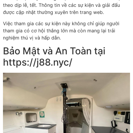
theo dịp lễ, tết. Thông tin về các sự kiện và giải đấu
được cập nhật thường xuyên trên trang web.
Việc tham gia các sự kiện này không chỉ giúp người
tham gia có cơ hội thắng lớn mà còn mang lại trải
nghiệm thú vị và hấp dẫn.
Bảo Mật và An Toàn tại
https://j88.nyc/