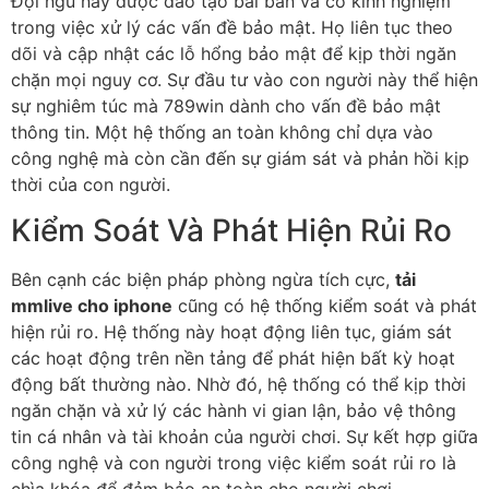
Đội ngũ này được đào tạo bài bản và có kinh nghiệm
trong việc xử lý các vấn đề bảo mật. Họ liên tục theo
dõi và cập nhật các lỗ hổng bảo mật để kịp thời ngăn
chặn mọi nguy cơ. Sự đầu tư vào con người này thể hiện
sự nghiêm túc mà 789win dành cho vấn đề bảo mật
thông tin. Một hệ thống an toàn không chỉ dựa vào
công nghệ mà còn cần đến sự giám sát và phản hồi kịp
thời của con người.
Kiểm Soát Và Phát Hiện Rủi Ro
Bên cạnh các biện pháp phòng ngừa tích cực,
tải
mmlive cho iphone
cũng có hệ thống kiểm soát và phát
hiện rủi ro. Hệ thống này hoạt động liên tục, giám sát
các hoạt động trên nền tảng để phát hiện bất kỳ hoạt
động bất thường nào. Nhờ đó, hệ thống có thể kịp thời
ngăn chặn và xử lý các hành vi gian lận, bảo vệ thông
tin cá nhân và tài khoản của người chơi. Sự kết hợp giữa
công nghệ và con người trong việc kiểm soát rủi ro là