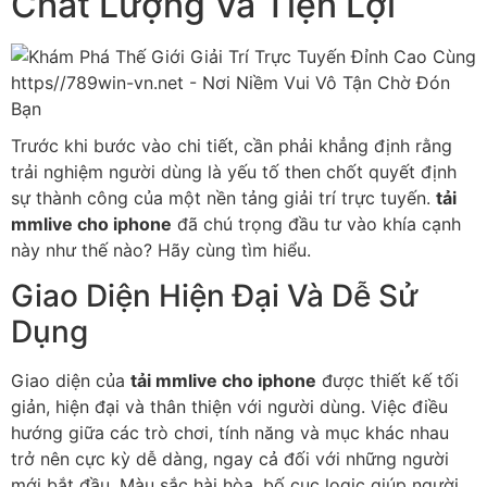
Chất Lượng Và Tiện Lợi
Trước khi bước vào chi tiết, cần phải khẳng định rằng
trải nghiệm người dùng là yếu tố then chốt quyết định
sự thành công của một nền tảng giải trí trực tuyến.
tải
mmlive cho iphone
đã chú trọng đầu tư vào khía cạnh
này như thế nào? Hãy cùng tìm hiểu.
Giao Diện Hiện Đại Và Dễ Sử
Dụng
Giao diện của
tải mmlive cho iphone
được thiết kế tối
giản, hiện đại và thân thiện với người dùng. Việc điều
hướng giữa các trò chơi, tính năng và mục khác nhau
trở nên cực kỳ dễ dàng, ngay cả đối với những người
mới bắt đầu. Màu sắc hài hòa, bố cục logic giúp người