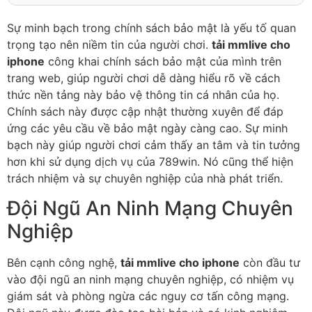
Sự minh bạch trong chính sách bảo mật là yếu tố quan
trọng tạo nên niềm tin của người chơi.
tải mmlive cho
iphone
công khai chính sách bảo mật của mình trên
trang web, giúp người chơi dễ dàng hiểu rõ về cách
thức nền tảng này bảo vệ thông tin cá nhân của họ.
Chính sách này được cập nhật thường xuyên để đáp
ứng các yêu cầu về bảo mật ngày càng cao. Sự minh
bạch này giúp người chơi cảm thấy an tâm và tin tưởng
hơn khi sử dụng dịch vụ của 789win. Nó cũng thể hiện
trách nhiệm và sự chuyên nghiệp của nhà phát triển.
Đội Ngũ An Ninh Mạng Chuyên
Nghiệp
Bên cạnh công nghệ,
tải mmlive cho iphone
còn đầu tư
vào đội ngũ an ninh mạng chuyên nghiệp, có nhiệm vụ
giám sát và phòng ngừa các nguy cơ tấn công mạng.