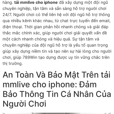
hàng.
tải mmlive cho iphone
đã xây dựng một đội ngũ
chuyên nghiệp, tận tâm và sẵn sàng hỗ trợ người chơi
24/7. Người chơi có thể liên hệ với đội ngũ hỗ trợ thông
qua nhiều kênh khác nhau, từ chat trực tuyến đến email,
điện thoại. Thời gian phản hồi nhanh chóng và giải đáp
thắc mắc chính xác, giúp người chơi giải quyết vấn đề
một cách nhanh chóng và hiệu quả. Sự tận tâm và
chuyên nghiệp của đội ngũ hỗ trợ là yếu tố quan trọng
giúp xây dựng niềm tin và tạo nên sự hài lòng cho người
chơi, giúp 789Win tạo dựng được uy tín vững chắc trên
thị trường.
An Toàn Và Bảo Mật Trên tải
mmlive cho iphone: Đảm
Bảo Thông Tin Cá Nhân Của
Người Chơi