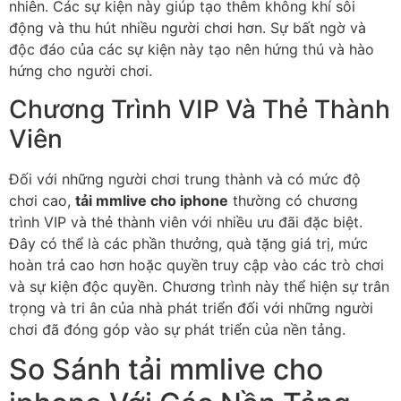
nhiên. Các sự kiện này giúp tạo thêm không khí sôi
động và thu hút nhiều người chơi hơn. Sự bất ngờ và
độc đáo của các sự kiện này tạo nên hứng thú và hào
hứng cho người chơi.
Chương Trình VIP Và Thẻ Thành
Viên
Đối với những người chơi trung thành và có mức độ
chơi cao,
tải mmlive cho iphone
thường có chương
trình VIP và thẻ thành viên với nhiều ưu đãi đặc biệt.
Đây có thể là các phần thưởng, quà tặng giá trị, mức
hoàn trả cao hơn hoặc quyền truy cập vào các trò chơi
và sự kiện độc quyền. Chương trình này thể hiện sự trân
trọng và tri ân của nhà phát triển đối với những người
chơi đã đóng góp vào sự phát triển của nền tảng.
So Sánh tải mmlive cho