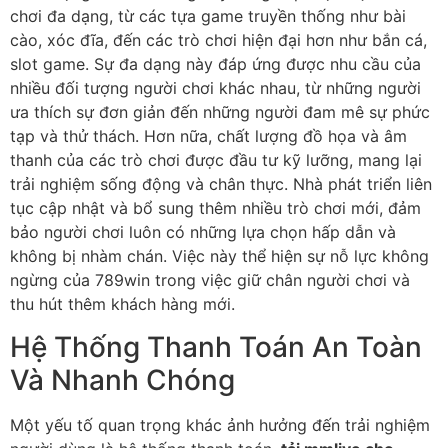
chơi đa dạng, từ các tựa game truyền thống như bài
cào, xóc đĩa, đến các trò chơi hiện đại hơn như bắn cá,
slot game. Sự đa dạng này đáp ứng được nhu cầu của
nhiều đối tượng người chơi khác nhau, từ những người
ưa thích sự đơn giản đến những người đam mê sự phức
tạp và thử thách. Hơn nữa, chất lượng đồ họa và âm
thanh của các trò chơi được đầu tư kỹ lưỡng, mang lại
trải nghiệm sống động và chân thực. Nhà phát triển liên
tục cập nhật và bổ sung thêm nhiều trò chơi mới, đảm
bảo người chơi luôn có những lựa chọn hấp dẫn và
không bị nhàm chán. Việc này thể hiện sự nỗ lực không
ngừng của 789win trong việc giữ chân người chơi và
thu hút thêm khách hàng mới.
Hệ Thống Thanh Toán An Toàn
Và Nhanh Chóng
Một yếu tố quan trọng khác ảnh hưởng đến trải nghiệm