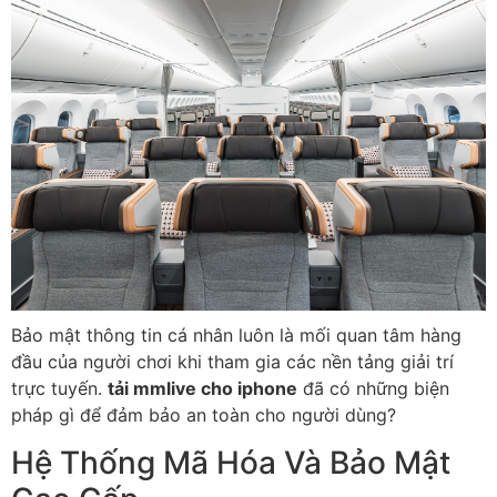
Bảo mật thông tin cá nhân luôn là mối quan tâm hàng
đầu của người chơi khi tham gia các nền tảng giải trí
trực tuyến.
tải mmlive cho iphone
đã có những biện
pháp gì để đảm bảo an toàn cho người dùng?
Hệ Thống Mã Hóa Và Bảo Mật