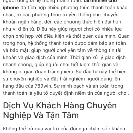
người dùng là hệ thống thanh toán.
tải mmlive cho
iphone
đã tích hợp nhiều phương thức thanh toán khác
nhau, từ các phương thức truyền thống như chuyển
khoản ngân hàng, đến các phương thức hiện đại hơn
như ví điện tử. Điều này giúp người chơi có nhiều lựa
chọn phù hợp với điều kiện và thói quen của mình. Quan
trọng hơn, hệ thống thanh toán được đảm bảo an toàn
và bảo mật, giúp người chơi yên tâm về thông tin tài
khoản và giao dịch của mình. Thời gian xử lý giao dịch
nhanh chóng, giúp người chơi tiết kiệm thời gian và
không bị gián đoạn trải nghiệm. Sự đầu tư này thể hiện
sự chuyên nghiệp và đặt trải nghiệm người dùng lên
hàng đầu của 789win. Sự minh bạch và an toàn trong
thanh toán là yếu tố quyết định niềm tin của người chơi.
Dịch Vụ Khách Hàng Chuyên
Nghiệp Và Tận Tâm
Không thể bỏ qua vai trò của đội ngũ chăm sóc khách