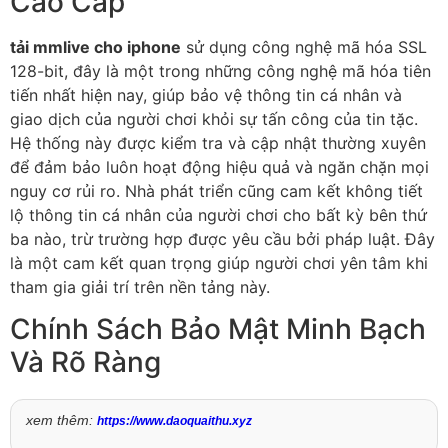
Cao Cấp
tải mmlive cho iphone
sử dụng công nghệ mã hóa SSL
128-bit, đây là một trong những công nghệ mã hóa tiên
tiến nhất hiện nay, giúp bảo vệ thông tin cá nhân và
giao dịch của người chơi khỏi sự tấn công của tin tặc.
Hệ thống này được kiểm tra và cập nhật thường xuyên
để đảm bảo luôn hoạt động hiệu quả và ngăn chặn mọi
nguy cơ rủi ro. Nhà phát triển cũng cam kết không tiết
lộ thông tin cá nhân của người chơi cho bất kỳ bên thứ
ba nào, trừ trường hợp được yêu cầu bởi pháp luật. Đây
là một cam kết quan trọng giúp người chơi yên tâm khi
tham gia giải trí trên nền tảng này.
Chính Sách Bảo Mật Minh Bạch
Và Rõ Ràng
xem thêm:
https://www.daoquaithu.xyz