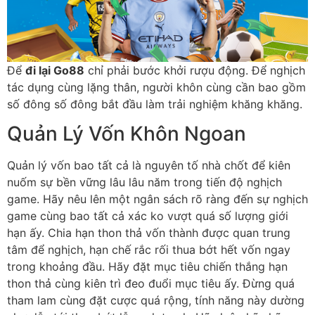
Để
đi lại Go88
chỉ phải bước khởi rượu động. Để nghịch
tác dụng cùng lặng thân, người khôn cùng cần bao gồm
số đông số đông bắt đầu làm trải nghiệm khăng khăng.
Quản Lý Vốn Khôn Ngoan
Quản lý vốn bao tất cả là nguyên tố nhà chốt để kiên
nuốm sự bền vững lâu lâu năm trong tiến độ nghịch
game. Hãy nêu lên một ngân sách rõ ràng đến sự nghịch
game cùng bao tất cả xác ko vượt quá số lượng giới
hạn ấy. Chia hạn thon thả vốn thành được quan trung
tâm để nghịch, hạn chế rắc rối thua bớt hết vốn ngay
trong khoảng đầu. Hãy đặt mục tiêu chiến thắng hạn
thon thả cùng kiên trì đeo đuổi mục tiêu ấy. Đừng quá
tham lam cùng đặt cược quá rộng, tính năng này dường