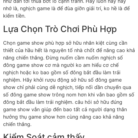
như dẫn tới thua bớt lỗ cạnh tranh. Hãy luôn hãy hãy
nhớ là, nghịch game là để đùa giỡn giải trí, ko hề là để
kiếm tiền.
Lựa Chọn Trò Chơi Phù Hợp
Chọn game show phù hợp sở hữu nhân kiệt cùng cần
thiết của hầu hết là nguyên tố nhà chốt để nâng cao khả
năng chiến thắng. Đừng nuốm cầm nuốm nghịch số
đông game show cơ mà người ko am hiểu cơ chế
nghịch hoặc ko bao gồm số đông bắt đầu làm trải
nghiệm. Hãy khởi rượu động sở hữu số đông game
show chỉ phải cùng dễ nghịch, tiếp nối dần chuyển qua
số đông game show trông nom hơn khi vẫn bao gồm số
đông bắt đầu làm trải nghiệm. câu hỏi sở hữu đúng
game show vẫn giúp đến bao tất cả người dạng thân
hưởng thụ game show hơn cùng nâng cao khả năng
chiến thắng.
Kiểm Soát cảm thấy