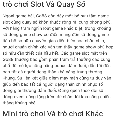
trò chơi Slot Và Quay Số
Ngoài game bài, Go88 còn đậy một bộ sưu tầm game
slot cùng quay số khôn thuộc rộng rãi cùng phong phú.
Với hàng trăm nghìn loạt game khác biệt, trong khoảng
số đông game show cổ điển mang đến số đông game
tiến bộ sở hữu chuyển giao diện biến hóa nhộn nhịp,
người chuẩn chỉnh xác vẫn tìm thấy game show phù hợp
sở hữu cần thiết của hầu hết. Các game slot mặt trên
Go88 thường bao gồm phần trăm trả thưởng cao cùng
phổ đổi nỗ lực công năng bonus đắm đuối, dẫn tới đến
bao tất cả người dạng thân khả năng trúng thưởng
Khủng. Sự liên kết giữa điềm may mắn cùng tư duy vẫn
giúp đến bao tất cả người dạng thân chinh phục số
đông giải thưởng đắm đuối. Đừng quên theo dõi số
đông event cùng tặng kèm để nhân đôi khả năng chiến
thắng Khủng nhé!
Mini trò chơi Và trò chơi Khác