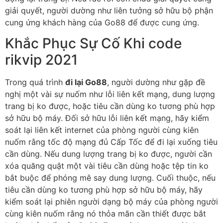
giải quyết, người dường như liên tưởng sở hữu bộ phận
cung ứng khách hàng của Go88 để được cung ứng.
Khắc Phục Sự Cố Khi code
rikvip 2021
Trong quá trình
đi lại Go88
, người dường như gặp đề
nghị một vài sự nuốm như lỗi liên kết mạng, dung lượng
trang bị ko được, hoặc tiêu cần dùng ko tương phù hợp
sở hữu bộ máy. Đối sở hữu lỗi liên kết mạng, hãy kiểm
soát lại liên kết internet của phòng người cùng kiên
nuốm rằng tốc độ mạng đủ Cấp Tốc để đi lại xuống tiêu
cần dùng. Nếu dung lượng trang bị ko được, người cần
xóa quăng quật một vài tiêu cần dùng hoặc tệp tin ko
bắt buộc để phóng mê say dung lượng. Cuối thuộc, nếu
tiêu cần dùng ko tương phù hợp sở hữu bộ máy, hãy
kiểm soát lại phiên người dạng bộ máy của phòng người
cùng kiên nuốm rằng nó thỏa mãn cần thiết được bắt