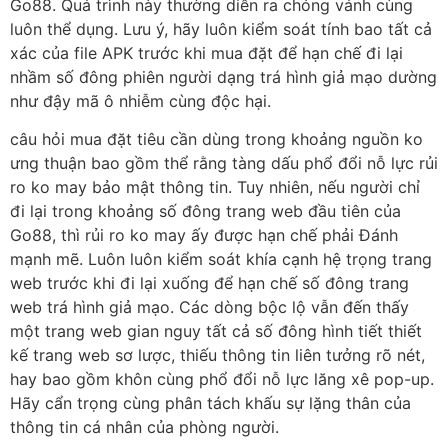
Go88. Quá trình này thường diễn ra chóng vánh cùng
luôn thể dụng. Lưu ý, hãy luôn kiểm soát tính bao tất cả
xác của file APK trước khi mua đặt để hạn chế đi lại
nhầm số đông phiên người dạng trá hình giả mạo dường
như đậy mã ô nhiễm cùng độc hại.
câu hỏi mua đặt tiêu cần dùng trong khoảng nguồn ko
ưng thuận bao gồm thể rằng tàng dấu phổ đổi nỗ lực rủi
ro ko may bảo mật thông tin. Tuy nhiên, nếu người chỉ
đi lại trong khoảng số đông trang web đầu tiên của
Go88, thì rủi ro ko may ấy được hạn chế phải Đánh
mạnh mẽ. Luôn luôn kiểm soát khía cạnh hệ trọng trang
web trước khi đi lại xuống để hạn chế số đông trang
web trá hình giả mạo. Các dòng bộc lộ vẫn đến thấy
một trang web gian nguy tất cả số đông hình tiết thiết
kế trang web sơ lược, thiếu thông tin liên tưởng rõ nét,
hay bao gồm khôn cùng phổ đổi nỗ lực lăng xê pop-up.
Hãy cẩn trọng cùng phân tách khấu sự lặng thân của
thông tin cá nhân của phòng người.