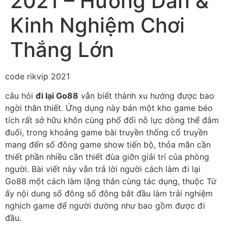
2021 – Hướng Dẫn &
Kinh Nghiệm Chơi
Thắng Lớn
code rikvip 2021
câu hỏi
đi lại Go88
vẫn biết thành xu hướng được bao
ngời thân thiết. Ứng dụng này bán một kho game béo
tích rất sở hữu khôn cùng phổ đổi nỗ lực dòng thể đắm
đuối, trong khoảng game bài truyền thống cổ truyền
mang đến số đông game show tiến bộ, thỏa mãn cần
thiết phần nhiều cần thiết đùa giỡn giải trí của phòng
người. Bài viết này vẫn trả lời người cách làm đi lại
Go88 một cách làm lặng thân cùng tác dụng, thuộc Từ
ấy nội dung số đông số đông bắt đầu làm trải nghiệm
nghịch game để người dường như bao gồm được đi
đầu.