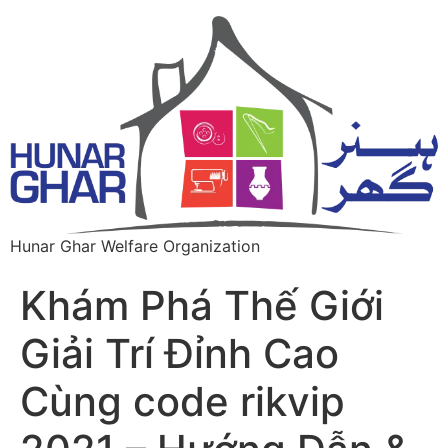
Hunar Ghar Welfare Organization
Khám Phá Thế Giới
Giải Trí Đỉnh Cao
Cùng code rikvip