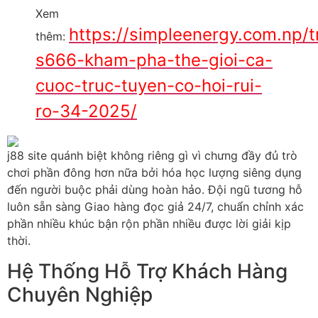
Xem
https://simpleenergy.com.np/t
thêm:
s666-kham-pha-the-gioi-ca-
cuoc-truc-tuyen-co-hoi-rui-
ro-34-2025/
j88 site quánh biệt không riêng gì vì chưng đầy đủ trò
chơi phần đông hơn nữa bởi hóa học lượng siêng dụng
đến người buộc phải dùng hoàn hảo. Đội ngũ tương hỗ
luôn sẵn sàng Giao hàng đọc giả 24/7, chuẩn chỉnh xác
phần nhiều khúc bận rộn phần nhiều được lời giải kịp
thời.
Hệ Thống Hỗ Trợ Khách Hàng
Chuyên Nghiệp