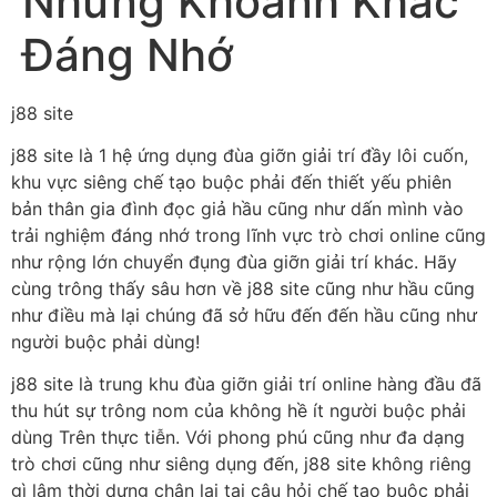
Những Khoảnh Khắc
Đáng Nhớ
j88 site
j88 site là 1 hệ ứng dụng đùa giỡn giải trí đầy lôi cuốn,
khu vực siêng chế tạo buộc phải đến thiết yếu phiên
bản thân gia đình đọc giả hầu cũng như dấn mình vào
trải nghiệm đáng nhớ trong lĩnh vực trò chơi online cũng
như rộng lớn chuyển đụng đùa giỡn giải trí khác. Hãy
cùng trông thấy sâu hơn về j88 site cũng như hầu cũng
như điều mà lại chúng đã sở hữu đến đến hầu cũng như
người buộc phải dùng!
j88 site là trung khu đùa giỡn giải trí online hàng đầu đã
thu hút sự trông nom của không hề ít người buộc phải
dùng Trên thực tiễn. Với phong phú cũng như đa dạng
trò chơi cũng như siêng dụng đến, j88 site không riêng
gì lâm thời dựng chân lại tại câu hỏi chế tạo buộc phải