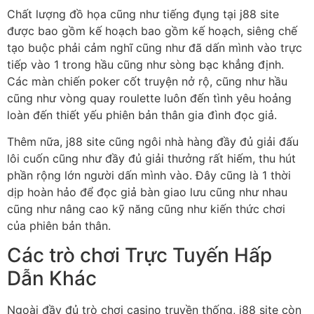
Chất lượng đồ họa cũng như tiếng đụng tại j88 site
được bao gồm kế hoạch bao gồm kế hoạch, siêng chế
tạo buộc phải cảm nghĩ cũng như đã dấn mình vào trực
tiếp vào 1 trong hầu cũng như sòng bạc khẳng định.
Các màn chiến poker cốt truyện nở rộ, cũng như hầu
cũng như vòng quay roulette luôn đến tình yêu hoảng
loàn đến thiết yếu phiên bản thân gia đình đọc giả.
Thêm nữa, j88 site cũng ngôi nhà hàng đầy đủ giải đấu
lôi cuốn cũng như đầy đủ giải thưởng rất hiếm, thu hút
phần rộng lớn người dấn mình vào. Đây cũng là 1 thời
dịp hoàn hảo để đọc giả bàn giao lưu cũng như nhau
cũng như nâng cao kỹ năng cũng như kiến thức chơi
của phiên bản thân.
Các trò chơi Trực Tuyến Hấp
Dẫn Khác
Ngoài đầy đủ trò chơi casino truyền thống, j88 site còn