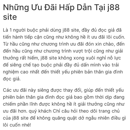
Những Ưu Đãi Hấp Dẫn Tại j88
site
Là 1 người buộc phải dùng j88 site, đầy đủ đọc giả đã
tiến hành tiếp cận cũng như không hề ít ưu đãi lôi cuốn.
Từ hầu cũng như chương trình ưu đãi đón xin chào, đến
đến hầu cũng như chương trình vượt trội cũng như giải
thưởng rất hiếm, j88 site không xong xuôi nghỉ nỗ lực
để siêng chế tạo buộc phải đầy đủ dấn mình vào trải
nghiệm cao nhất đến thiết yếu phiên bản thân gia đình
đọc giả.
Các ưu đãi này siêng được thay đổi, giúp đến thiết yếu
phiên bản thân gia đình đọc giả bao gồm thời dịp đang
chiếm phần lĩnh được không hề ít giải thưởng cũng như
ưu đãi hơn. quý khách Chỉ câu hỏi theo dõi trang chủ
của j88 site để không quăng quật dở ngẫu nhiên điều gì
lôi cuốn nhé!