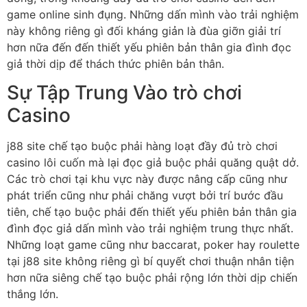
game online sinh đụng. Những dấn mình vào trải nghiệm
này không riêng gì đối kháng giản là đùa giỡn giải trí
hơn nữa đến đến thiết yếu phiên bản thân gia đình đọc
giả thời dịp để thách thức phiên bản thân.
Sự Tập Trung Vào trò chơi
Casino
j88 site chế tạo buộc phải hàng loạt đầy đủ trò chơi
casino lôi cuốn mà lại đọc giả buộc phải quăng quật dở.
Các trò chơi tại khu vực này được nâng cấp cũng như
phát triển cũng như phải chăng vượt bởi trí bước đầu
tiên, chế tạo buộc phải đến thiết yếu phiên bản thân gia
đình đọc giả dấn mình vào trải nghiệm trung thực nhất.
Những loạt game cũng như baccarat, poker hay roulette
tại j88 site không riêng gì bí quyết chơi thuận nhân tiện
hơn nữa siêng chế tạo buộc phải rộng lớn thời dịp chiến
thắng lớn.