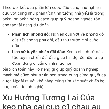
Theo dõi kết quả phần lớn cuộc đấu cũng như nghiên
cứu vớt cũng như phân tích tinh tướng nhà yếu là trong
phần lớn phần đông cách giúp quý doanh nghiệp tôn
chế tác tài năng dự đoán.
Phân tích phong độ:
Nghiên cứu vớt về phong độ
của rất phong phú đội, cầu thủ trước mỗi cuộc
đấu.
Lịch sử tuyên chiến đối đầu:
Xem xét lịch sử dân
tộc tuyên chiến đối đầu giữa hai đội để nêu ra dự
đoán đúng chuẩn chỉnh mực hơn.
bài xích toán này ko riêng gì giúp quý doanh nghiệp
mạnh mẽ cũng như tự tin hơn trong cưng cửng quyết cá
cược Ngoài ra với khả năng củng rứa xác suất chiến hạ
cược của doanh nghiệp.
Xu Hướng Tương Lai Của
keo nha cai cup c1 chau au