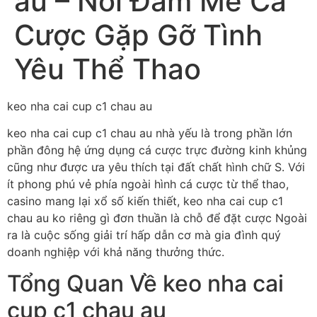
au – Nơi Đam Mê Cá
Cược Gặp Gỡ Tình
Yêu Thể Thao
keo nha cai cup c1 chau au
keo nha cai cup c1 chau au nhà yếu là trong phần lớn
phần đông hệ ứng dụng cá cược trực đường kinh khủng
cũng như được ưa yêu thích tại đất chất hình chữ S. Với
ít phong phú vẻ phía ngoài hình cá cược từ thể thao,
casino mang lại xổ số kiến thiết, keo nha cai cup c1
chau au ko riêng gì đơn thuần là chỗ để đặt cược Ngoài
ra là cuộc sống giải trí hấp dẫn cơ mà gia đình quý
doanh nghiệp với khả năng thưởng thức.
Tổng Quan Về keo nha cai
cup c1 chau au