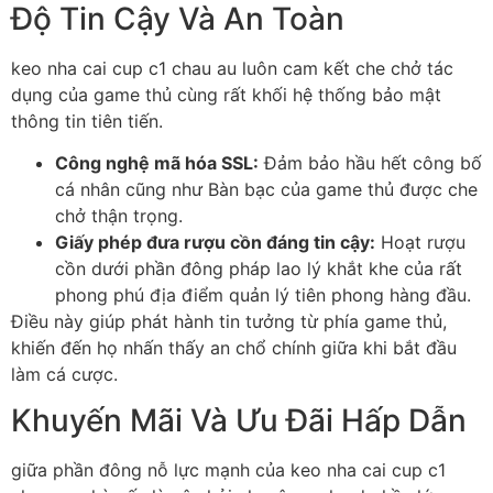
Độ Tin Cậy Và An Toàn
keo nha cai cup c1 chau au luôn cam kết che chở tác
dụng của game thủ cùng rất khối hệ thống bảo mật
thông tin tiên tiến.
Công nghệ mã hóa SSL:
Đảm bảo hầu hết công bố
cá nhân cũng như Bàn bạc của game thủ được che
chở thận trọng.
Giấy phép đưa rượu cồn đáng tin cậy:
Hoạt rượu
cồn dưới phần đông pháp lao lý khắt khe của rất
phong phú địa điểm quản lý tiên phong hàng đầu.
Điều này giúp phát hành tin tưởng từ phía game thủ,
khiến đến họ nhấn thấy an chổ chính giữa khi bắt đầu
làm cá cược.
Khuyến Mãi Và Ưu Đãi Hấp Dẫn
giữa phần đông nỗ lực mạnh của keo nha cai cup c1