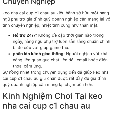
Chuyên Nghiệp
keo nha cai cup c1 chau au kiêu hãnh sở hữu một hàng
ngũ phụ trợ gia đình quý doanh nghiệp cần mang lại với
tính chuyên nghiệp, nhiệt tình cũng như thân mật.
Hỗ trợ 24/7:
Không đề cập thời gian nào trong
ngày, hàng ngũ phụ trợ luôn sẵn sàng chuẩn chỉnh
bị để cứu vớt giúp game thủ.
phần lớn kênh giao thông:
Người nghịch với khả
năng liên quan qua chat liên đái, email hoặc điện
thoại cảm ứng.
Sự nồng nhiệt trong chuyên dụng đến đã giúp keo nha
cai cup c1 chau au giữ chân được rất đầy đủ gia đình
quý doanh nghiệp cần mang lại chậm bền hơn.
Kinh Nghiệm Chơi Tại keo
nha cai cup c1 chau au