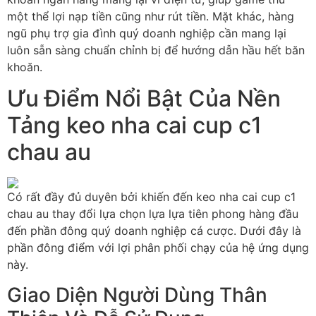
một thể lợi nạp tiền cũng như rút tiền. Mặt khác, hàng
ngũ phụ trợ gia đình quý doanh nghiệp cần mang lại
luôn sẵn sàng chuẩn chỉnh bị để hướng dẫn hầu hết băn
khoăn.
Ưu Điểm Nổi Bật Của Nền
Tảng keo nha cai cup c1
chau au
Có rất đầy đủ duyên bởi khiến đến keo nha cai cup c1
chau au thay đổi lựa chọn lựa lựa tiên phong hàng đầu
đến phần đông quý doanh nghiệp cá cược. Dưới đây là
phần đông điểm với lợi phân phối chạy của hệ ứng dụng
này.
Giao Diện Người Dùng Thân