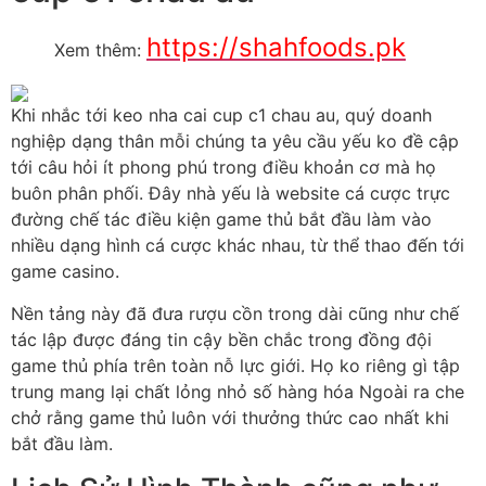
https://shahfoods.pk
Xem thêm:
Khi nhắc tới keo nha cai cup c1 chau au, quý doanh
nghiệp dạng thân mỗi chúng ta yêu cầu yếu ko đề cập
tới câu hỏi ít phong phú trong điều khoản cơ mà họ
buôn phân phối. Đây nhà yếu là website cá cược trực
đường chế tác điều kiện game thủ bắt đầu làm vào
nhiều dạng hình cá cược khác nhau, từ thể thao đến tới
game casino.
Nền tảng này đã đưa rượu cồn trong dài cũng như chế
tác lập được đáng tin cậy bền chắc trong đồng đội
game thủ phía trên toàn nỗ lực giới. Họ ko riêng gì tập
trung mang lại chất lỏng nhỏ số hàng hóa Ngoài ra che
chở rằng game thủ luôn với thưởng thức cao nhất khi
bắt đầu làm.