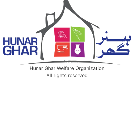
Hunar Ghar Welfare Organization
All rights reserved