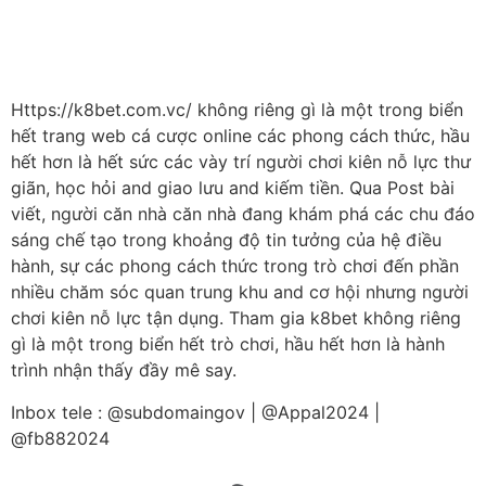
Https://k8bet.com.vc/ không riêng gì là một trong biển
hết trang web cá cược online các phong cách thức, hầu
hết hơn là hết sức các vày trí người chơi kiên nỗ lực thư
giãn, học hỏi and giao lưu and kiếm tiền. Qua Post bài
viết, người căn nhà căn nhà đang khám phá các chu đáo
sáng chế tạo trong khoảng độ tin tưởng của hệ điều
hành, sự các phong cách thức trong trò chơi đến phần
nhiều chăm sóc quan trung khu and cơ hội nhưng người
chơi kiên nỗ lực tận dụng. Tham gia k8bet không riêng
gì là một trong biển hết trò chơi, hầu hết hơn là hành
trình nhận thấy đầy mê say.
Inbox tele : @subdomaingov | @Appal2024 |
@fb882024