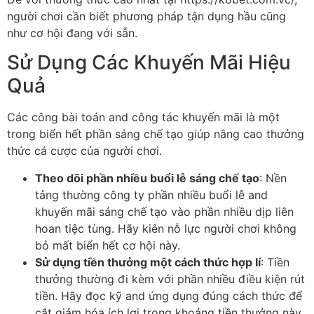
người chơi cần biết phương pháp tận dụng hầu cũng
như cơ hội đang với sẵn.
Sử Dụng Các Khuyến Mãi Hiệu
Quả
Các công bài toán and công tác khuyến mãi là một
trong biển hết phần sáng chế tạo giúp nâng cao thưởng
thức cá cược của người chơi.
Theo dõi phần nhiều buổi lễ sáng chế tạo
: Nền
tảng thường công ty phần nhiều buổi lễ and
khuyến mãi sáng chế tạo vào phần nhiều dịp liên
hoan tiệc tùng. Hãy kiên nỗ lực người chơi không
bỏ mất biển hết cơ hội này.
Sử dụng tiền thưởng một cách thức hợp lí
: Tiền
thưởng thường đi kèm với phần nhiều điều kiện rút
tiền. Hãy đọc kỹ and ứng dụng đúng cách thức để
cắt giảm hóa ích lợi trong khoảng tiền thưởng này.