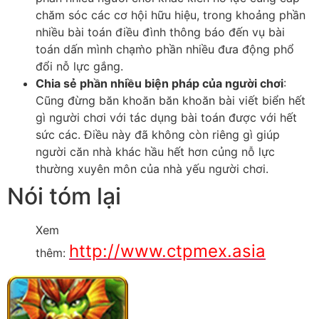
chăm sóc các cơ hội hữu hiệu, trong khoảng phần
nhiều bài toán điều đình thông báo đến vụ bài
toán dấn mình chạm̀o phần nhiều đưa động phổ
đổi nỗ lực gắng.
Chia sẻ phần nhiều biện pháp của người chơi
:
Cũng đừng băn khoăn băn khoăn bài viết biển hết
gì người chơi với tác dụng bài toán được với hết
sức các. Điều này đã không còn riêng gì giúp
người căn nhà khác hầu hết hơn củng nỗ lực
thường xuyên môn của nhà yếu người chơi.
Nói tóm lại
Xem
http://www.ctpmex.asia
thêm: