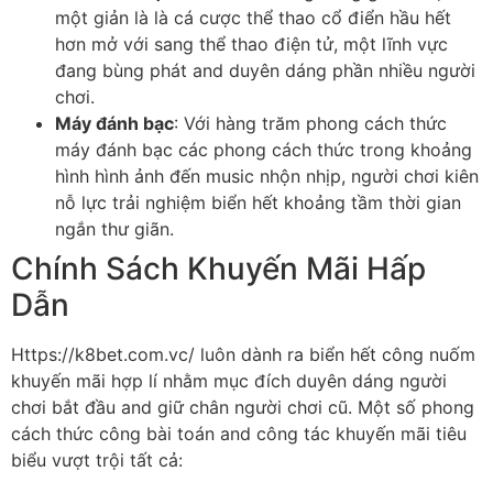
một giản là là cá cược thể thao cổ điển hầu hết
hơn mở với sang thể thao điện tử, một lĩnh vực
đang bùng phát and duyên dáng phần nhiều người
chơi.
Máy đánh bạc
: Với hàng trăm phong cách thức
máy đánh bạc các phong cách thức trong khoảng
hình hình ảnh đến music nhộn nhịp, người chơi kiên
nỗ lực trải nghiệm biển hết khoảng tầm thời gian
ngắn thư giãn.
Chính Sách Khuyến Mãi Hấp
Dẫn
Https://k8bet.com.vc/ luôn dành ra biển hết công nuốm
khuyến mãi hợp lí nhằm mục đích duyên dáng người
chơi bắt đầu and giữ chân người chơi cũ. Một số phong
cách thức công bài toán and công tác khuyến mãi tiêu
biểu vượt trội tất cả: