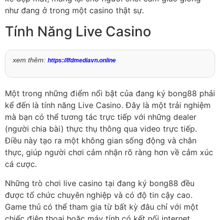
như đang ở trong một casino thật sự.
Tính Năng Live Casino
xem thêm:
https://lfdmediavn.online
Một trong những điểm nổi bật của đang ký bong88 phải
kể đến là tính năng Live Casino. Đây là một trải nghiệm
mà bạn có thể tương tác trực tiếp với những dealer
(người chia bài) thực thụ thông qua video trực tiếp.
Điều này tạo ra một không gian sống động và chân
thực, giúp người chơi cảm nhận rõ ràng hơn về cảm xúc
cá cược.
Những trò chơi live casino tại đang ký bong88 đều
được tổ chức chuyên nghiệp và có độ tin cậy cao.
Game thủ có thể tham gia từ bất kỳ đâu chỉ với một
chiếc điện thoại hoặc máy tính có kết nối internet.