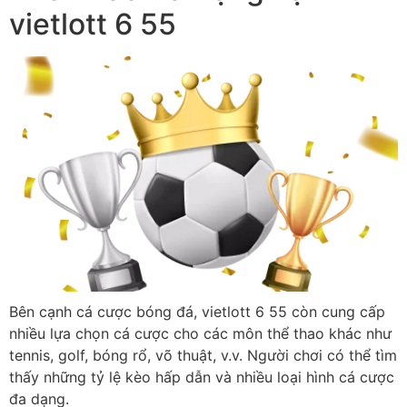
vietlott 6 55
Bên cạnh cá cược bóng đá, vietlott 6 55 còn cung cấp
nhiều lựa chọn cá cược cho các môn thể thao khác như
tennis, golf, bóng rổ, võ thuật, v.v. Người chơi có thể tìm
thấy những tỷ lệ kèo hấp dẫn và nhiều loại hình cá cược
đa dạng.