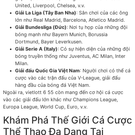
United, Liverpool, Chelsea, v.v.
Giải La Liga (Tây Ban Nha)
: Sân chơi của các ông
lớn như Real Madrid, Barcelona, Atletico Madrid.
Giải Bundesliga (Đức)
: Nơi tụ họp của những đội
bóng mạnh như Bayern Munich, Borussia
Dortmund, Bayer Leverkusen.
Giải Serie A (Italy)
: Có sự hiện diện của những đội
bóng truyền thống như Juventus, AC Milan, Inter
Milan.
Giải đấu Quốc Gia Việt Nam
: Người chơi có thể cá
cược vào các trận đấu của V-League, giải đấu
hàng đầu của bóng đá Việt Nam.
Ngoài ra, vietlott 6 55 còn mang đến cơ hội cá cược
vào các giải đấu lớn khác như Champions League,
Europa League, World Cup, Euro, v.v.
Khám Phá Thế Giới Cá Cược
Thể Thao Đa Dạng Tại