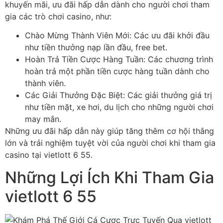
khuyến mãi, ưu đãi hấp dẫn dành cho người chơi tham
gia các trò chơi casino, như:
Chào Mừng Thành Viên Mới: Các ưu đãi khởi đầu
như tiền thưởng nạp lần đầu, free bet.
Hoàn Trả Tiền Cược Hàng Tuần: Các chương trình
hoàn trả một phần tiền cược hàng tuần dành cho
thành viên.
Các Giải Thưởng Đặc Biệt: Các giải thưởng giá trị
như tiền mặt, xe hơi, du lịch cho những người chơi
may mắn.
Những ưu đãi hấp dẫn này giúp tăng thêm cơ hội thắng
lớn và trải nghiệm tuyệt vời của người chơi khi tham gia
casino tại vietlott 6 55.
Những Lợi Ích Khi Tham Gia
vietlott 6 55