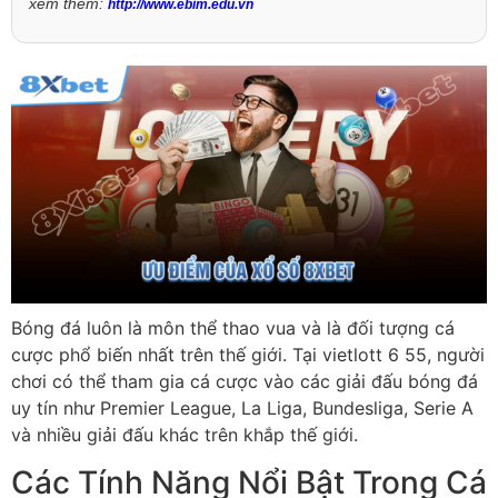
xem thêm:
http://www.ebim.edu.vn
Bóng đá luôn là môn thể thao vua và là đối tượng cá
cược phổ biến nhất trên thế giới. Tại vietlott 6 55, người
chơi có thể tham gia cá cược vào các giải đấu bóng đá
uy tín như Premier League, La Liga, Bundesliga, Serie A
và nhiều giải đấu khác trên khắp thế giới.
Các Tính Năng Nổi Bật Trong Cá