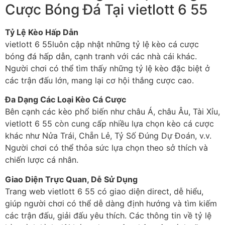
Cược Bóng Đá Tại vietlott 6 55
Tỷ Lệ Kèo Hấp Dẫn
vietlott 6 55luôn cập nhật những tỷ lệ kèo cá cược
bóng đá hấp dẫn, cạnh tranh với các nhà cái khác.
Người chơi có thể tìm thấy những tỷ lệ kèo đặc biệt ở
các trận đấu lớn, mang lại cơ hội thắng cược cao.
Đa Dạng Các Loại Kèo Cá Cược
Bên cạnh các kèo phổ biến như châu Á, châu Âu, Tài Xỉu,
vietlott 6 55 còn cung cấp nhiều lựa chọn kèo cá cược
khác như Nửa Trái, Chẵn Lẻ, Tỷ Số Đúng Dự Đoán, v.v.
Người chơi có thể thỏa sức lựa chọn theo sở thích và
chiến lược cá nhân.
Giao Diện Trực Quan, Dễ Sử Dụng
Trang web vietlott 6 55 có giao diện direct, dễ hiểu,
giúp người chơi có thể dễ dàng định hướng và tìm kiếm
các trận đấu, giải đấu yêu thích. Các thông tin về tỷ lệ