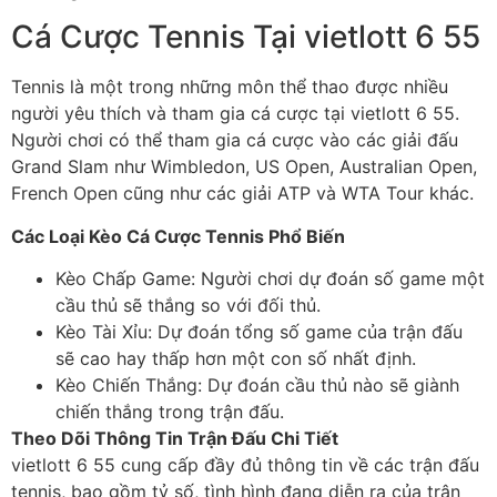
Cá Cược Tennis Tại vietlott 6 55
Tennis là một trong những môn thể thao được nhiều
người yêu thích và tham gia cá cược tại vietlott 6 55.
Người chơi có thể tham gia cá cược vào các giải đấu
Grand Slam như Wimbledon, US Open, Australian Open,
French Open cũng như các giải ATP và WTA Tour khác.
Các Loại Kèo Cá Cược Tennis Phổ Biến
Kèo Chấp Game: Người chơi dự đoán số game một
cầu thủ sẽ thắng so với đối thủ.
Kèo Tài Xỉu: Dự đoán tổng số game của trận đấu
sẽ cao hay thấp hơn một con số nhất định.
Kèo Chiến Thắng: Dự đoán cầu thủ nào sẽ giành
chiến thắng trong trận đấu.
Theo Dõi Thông Tin Trận Đấu Chi Tiết
vietlott 6 55 cung cấp đầy đủ thông tin về các trận đấu
tennis, bao gồm tỷ số, tình hình đang diễn ra của trận