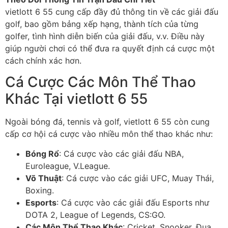
vietlott 6 55 cung cấp đầy đủ thông tin về các giải đấu
golf, bao gồm bảng xếp hạng, thành tích của từng
golfer, tình hình diễn biến của giải đấu, v.v. Điều này
giúp người chơi có thể đưa ra quyết định cá cược một
cách chính xác hơn.
Cá Cược Các Môn Thể Thao
Khác Tại vietlott 6 55
Ngoài bóng đá, tennis và golf, vietlott 6 55 còn cung
cấp cơ hội cá cược vào nhiều môn thể thao khác như:
Bóng Rổ
: Cá cược vào các giải đấu NBA,
Euroleague, V.League.
Võ Thuật
: Cá cược vào các giải UFC, Muay Thái,
Boxing.
Esports
: Cá cược vào các giải đấu Esports như
DOTA 2, League of Legends, CS:GO.
Các Môn Thể Thao Khác
: Cricket, Snooker, Đua