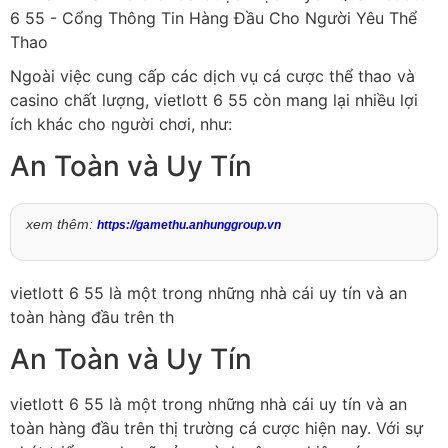
Ngoài việc cung cấp các dịch vụ cá cược thể thao và
casino chất lượng, vietlott 6 55 còn mang lại nhiều lợi
ích khác cho người chơi, như:
An Toàn và Uy Tín
xem thêm:
https://gamethu.anhunggroup.vn
vietlott 6 55 là một trong những nhà cái uy tín và an
toàn hàng đầu trên th
An Toàn và Uy Tín
vietlott 6 55 là một trong những nhà cái uy tín và an
toàn hàng đầu trên thị trường cá cược hiện nay. Với sự