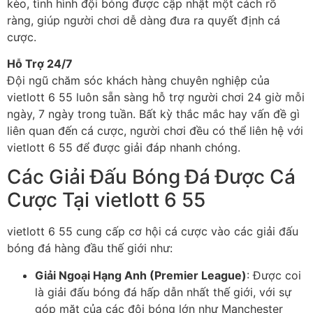
kèo, tình hình đội bóng được cập nhật một cách rõ
ràng, giúp người chơi dễ dàng đưa ra quyết định cá
cược.
Hỗ Trợ 24/7
Đội ngũ chăm sóc khách hàng chuyên nghiệp của
vietlott 6 55 luôn sẵn sàng hỗ trợ người chơi 24 giờ mỗi
ngày, 7 ngày trong tuần. Bất kỳ thắc mắc hay vấn đề gì
liên quan đến cá cược, người chơi đều có thể liên hệ với
vietlott 6 55 để được giải đáp nhanh chóng.
Các Giải Đấu Bóng Đá Được Cá
Cược Tại vietlott 6 55
vietlott 6 55 cung cấp cơ hội cá cược vào các giải đấu
bóng đá hàng đầu thế giới như:
Giải Ngoại Hạng Anh (Premier League)
: Được coi
là giải đấu bóng đá hấp dẫn nhất thế giới, với sự
góp mặt của các đội bóng lớn như Manchester