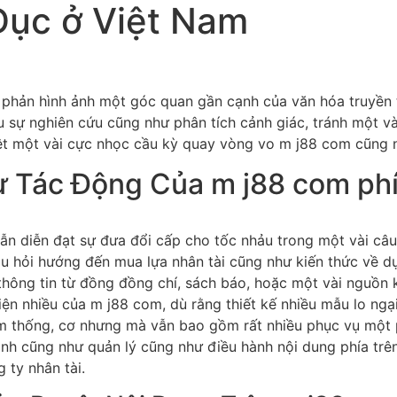
Dục ở Việt Nam
 phản hình ảnh một góc quan gần cạnh của văn hóa truyền t
u sự nghiên cứu cũng như phân tích cảnh giác, tránh một v
iệt một vài cực nhọc cầu kỳ quay vòng vo m j88 com cũng n
ư Tác Động Của m j88 com phí
n diễn đạt sự đưa đổi cấp cho tốc nhảu trong một vài câu
 câu hỏi hướng đến mua lựa nhân tài cũng như kiến thức về 
 thông tin từ đồng đồng chí, sách báo, hoặc một vài nguồn
iện nhiều của m j88 com, dù rằng thiết kế nhiều mẫu lo ngạ
 thống, cơ nhưng mà vẫn bao gồm rất nhiều phục vụ một ph
ành cũng như quản lý cũng như điều hành nội dung phía tr
 ty nhân tài.