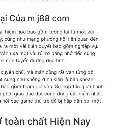
Hại Của m j88 com
ài hiểm họa bao gồm tương lai từ một vài
 lý, cũng như mạng phường hội liên quan đến
a ra một vài kiên quyết bao gồm nghiệp vụ.
ránh xa một vài rủi ro đáng nhớ tiếc cũng
ua con tuyến đường dục tình.
 xuyên chú, mê mẩn cùng rất vẫn từng độ
oạt cũng như không định kiến là băn khoăn
ẻ bao gồm tham gia vào. Sự hợp tác giữa hạnh
n phối giáo dục đạt công dụng cắt giảm nhất.
 hỏi các game thủ trẻ dễ bị hấp dẫn bởi một
 toàn chất Hiện Nay