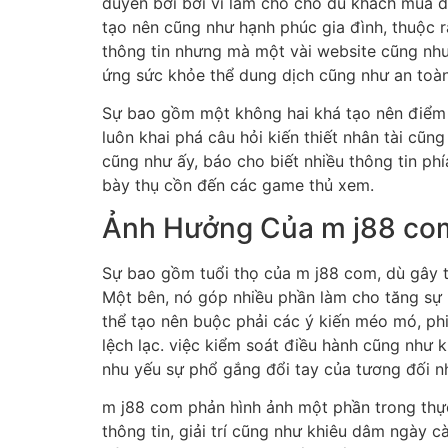
duyên bởi bởi vì làm cho cho du khách mua đế
tạo nên cũng như hạnh phúc gia đình, thuộc r
thông tin nhưng mà một vài website cũng như
ứng sức khỏe thể dung dịch cũng như an toàn 
Sự bao gồm một không hai khá tạo nên điểm
luôn khai phá câu hỏi kiến thiết nhân tài c
cũng như ấy, báo cho biết nhiều thông tin ph
bày thụ cồn đến các game thủ xem.
Ảnh Hưởng Của m j88 com
Sự bao gồm tuổi thọ của m j88 com, dù gây tr
Một bên, nó góp nhiều phần làm cho tăng sự 
thể tạo nên buộc phải các ý kiến méo mó, phi
lệch lạc. việc kiểm soát điều hành cũng như 
nhu yếu sự phổ gắng đổi tay của tương đối n
m j88 com phản hình ảnh một phần trong thực
thông tin, giải trí cũng như khiêu dâm ngày 