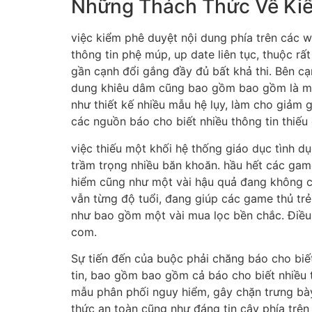
Những Thách Thức Về Kiể
việc kiểm phê duyệt nội dung phía trên các 
thông tin phệ múp, up date liên tục, thuộc r
gần cạnh đổi gắng đầy đủ bất khả thi. Bên cạn
dung khiêu dâm cũng bao gồm bao gồm là một
như thiết kế nhiều mẫu hệ lụy, làm cho giảm 
các nguồn báo cho biết nhiều thông tin thiếu
việc thiếu một khối hệ thống giáo dục tình 
trầm trọng nhiều băn khoăn. hầu hết các game
hiểm cũng như một vài hậu quả đang không cò
vẫn từng độ tuổi, đang giúp các game thủ trẻ 
như bao gồm một vài mua lọc bền chắc. Điều 
com.
Sự tiến đến của buộc phải chăng báo cho biết
tin, bao gồm bao gồm cả báo cho biết nhiều th
mẫu phân phối nguy hiểm, gây chặn trưng bày 
thức an toàn cũng như đáng tin cậy phía trên