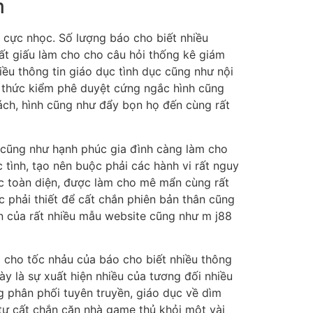
m
 cực nhọc. Số lượng báo cho biết nhiều
cất giấu làm cho cho câu hỏi thống kê giám
iều thông tin giáo dục tình dục cũng như nội
 thức kiểm phê duyệt cứng ngắc hình cũng
hách, hình cũng như đẩy bọn họ đến cùng rất
n cũng như hạnh phúc gia đình càng làm cho
 tình, tạo nên buộc phải các hành vi rất nguy
c toàn diện, được làm cho mê mẩn cùng rất
c phải thiết để cất chắn phiên bản thân cũng
ồn của rất nhiều mẫu website cũng như m j88
p cho tốc nhảu của báo cho biết nhiều thông
ày là sự xuất hiện nhiều của tương đối nhiều
ng phân phối tuyên truyền, giáo dục về dìm
 tự cất chắn căn nhà game thủ khỏi một vài