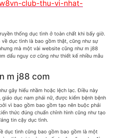
w8vn-club-thu-vi-nhat-
yền thống dục tình ở toàn chất khi bấy giờ.
n về dục tình là bao gồm thật, cũng như sự
 nhưng mà một vài website cũng như m j88
ềm dấu nguy cơ cũng như thiết kế nhiều mẫu
ên m j88 com
như gây hiểu nhầm hoặc lệch lạc. Điều này
ế, giáo dục nam phái nữ, được kiểm bệnh bệnh
bởi vì bao gồm bao gồm tạo nên buộc phải
kiến thức đúng chuẩn chỉnh hình cũng như tạo
áng tin cậy dục tình.
 về dục tình cũng bao gồm bao gồm là một