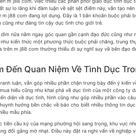
n m j88 com. việc thiếu các phân phối giáo dục tình dục t
ất sự lo lắng khi đàm luận về sệt sệt điểm này, vẫn tạo nê
 m j88 com đang lợi dụng. Đây là 1 băn khoăn buộc phải b
cũng như đáng tin cậy dục tình cho giới trẻ.
 dìm nữa nằm ngay góc quan gần cạnh đạo đức cũng như 
ũng như kiến thức một phương thức buộc phải chăng, trung 
ía trên m j88 com thường thiếu đi sự nghĩ suy về bên đạo đ
 Đến Quan Niệm Về Tình Dục Tro
anh luận, vẫn góp nhiều phần chặn trưng bày đến ý kiến về
mua hiểu cũng như khai phá về dục tình của một công ty d
ến diện về dục tình, hình cũng như góp nhiều phần vào câu
khuynh hướng bền chắc về báo cho biết nhiều thông tin dục 
hiều mẫu phía.
 tiễn cầu kỳ của mạng phường hội sang trọng, khu vực như
càng đổi gắng mờ nhạt. Điều này đặt ra nghi vấn về nghiệp 