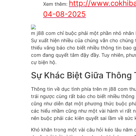
http://www.cokhib
Xem thêm:
04-08-2025
m j88 com chỉ buộc phải một phần nhỏ nhắn b
Sự xuất hiện nhiều của chúng vẫn cho chúng t
thiếu vắng báo cho biết nhiều thông tin ba
com đang quyết tâm đậy đầy. Tuy nhiên, phươ
cự biện hộ.
Sự Khác Biệt Giữa Thông 
Thông tin về dục tình phía trên m j88 com th
trái ngược cùng rất báo cho biết nhiều thôn
cũng như diễn đạt một phương thức buộc phả
các hiểu nhầm cũng như một vài hành vi rất n
nên buộc phải các kiên quyết sai lầm về sức 
Khó khăn trong một vài câu hỏi kéo lâu năm