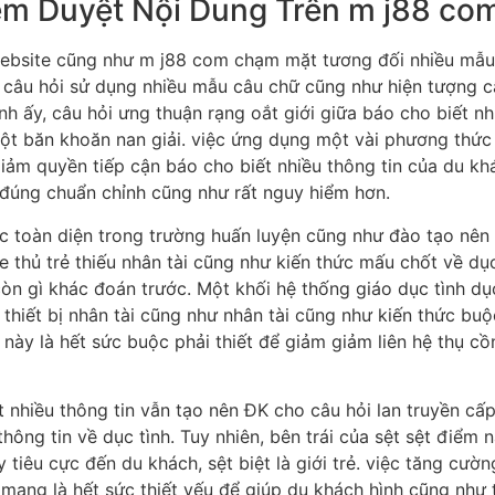
m Duyệt Nội Dung Trên m j88 co
website cũng như m j88 com chạm mặt tương đối nhiều mẫu
ất câu hỏi sử dụng nhiều mẫu câu chữ cũng như hiện tượng 
h ấy, câu hỏi ưng thuận rạng oắt giới giữa báo cho biết nh
 băn khoăn nan giải. việc ứng dụng một vài phương thức
giảm quyền tiếp cận báo cho biết nhiều thông tin của du k
 đúng chuẩn chỉnh cũng như rất nguy hiểm hơn.
dục toàn diện trong trường huấn luyện cũng như đào tạo nê
 thủ trẻ thiếu nhân tài cũng như kiến thức mấu chốt về dục
n gì khác đoán trước. Một khối hệ thống giáo dục tình dụ
thiết bị nhân tài cũng như nhân tài cũng như kiến thức buộ
này là hết sức buộc phải thiết để giảm giảm liên hệ thụ c
 nhiều thông tin vẫn tạo nên ĐK cho câu hỏi lan truyền cấ
ông tin về dục tình. Tuy nhiên, bên trái của sệt sệt điểm n
tiêu cực đến du khách, sệt biệt là giới trẻ. việc tăng cườ
 mạng là hết sức thiết yếu để giúp du khách hình cũng như