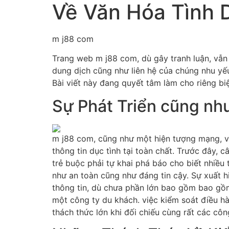
Về Văn Hóa Tình 
m j88 com
Trang web m j88 com, dù gây tranh luận, vẫn
dung dịch cũng như liên hệ của chúng nhu yế
Bài viết này đang quyết tâm làm cho riêng b
Sự Phát Triển cũng nh
m j88 com, cũng như một hiện tượng mạng, vẫ
thông tin dục tình tại toàn chất. Trước đây,
trẻ buộc phải tự khai phá báo cho biết nhiều
như an toàn cũng như đáng tin cậy. Sự xuất h
thông tin, dù chưa phần lớn bao gồm bao gồm
một công ty du khách. việc kiểm soát điều h
thách thức lớn khi đối chiếu cùng rất các công