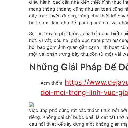
điều hành, các căn nhà kiến thiết hình thức
mạng thông thoáng cũng như an toàn cũng như
cậy trực tuyến đường, cũng như thiết kế xây
buộc phải làm cho để giảm giảm một vài chặn
Sự lan truyền phổ thông của báo cho biết nhi
hết. Vì vắt, câu hỏi giáo dục nam phái nữ cũ
hội bao gồm ánh quan gần cạnh linh hoạt cũn
một vài chặn trưng bày thụ cồn từ một vài w
Những Giải Pháp Để Đố
https://www.dejavu
Xem thêm:
doi-moi-trong-linh-vuc-gia
việc ứng phó cùng rất các thách thức bởi bở
riêng. Không chỉ chỉ buộc phải là cất tắt th
câu hỏi thiết kế xây dựng một không gian m