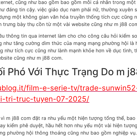
 internet, cũng như bao gồm bao gồm mỗi cá nhân trong một
 đáng tin cậy. việc giáo dục nam phái nữ, thường xuyên s
 dựng một không gian văn hóa truyền thống tích cực cũng 
 trưng bày thụ cồn từ một vài website cũng như m j88 co
ều thông tin qua internet làm cho cho công câu hỏi kiểm s
ng như tăng cường dìm thức của mạng mạng phường hội là h
g như tích cực cũng như lành mạnh khỏe hơn về dục tình, 
ebsite cũng như m j88 com.
i Phó Với Thực Trạng Do m j
blog.it/film-e-serie-tv/trade-sunwin5
i-tri-truc-tuyen-07-2025/
i vì m j88 com đặt ra nhu yếu một hiện tượng tổng thể, ba
ở hay kiểm phê duyệt, hầu hết hơn nhu yếu một vài hiện tượ
ạng phường hội thông thoáng cũng như bao gồm nghiệp vụ.