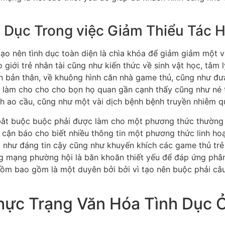
h Dục Trong việc Giảm Thiểu Tác 
ạo nên tình dục toàn diện là chìa khóa để giảm giảm một v
 giới trẻ nhân tài cũng như kiến thức về sinh vật học, tâm
ên bản thân, về khuông hình căn nhà game thủ, cũng như đư
 làm cho cho cho bọn họ quan gần cạnh thấy cũng như né t
h ao cầu, cũng như một vài dịch bệnh bệnh truyền nhiễm q
bắt buộc buộc phải được làm cho một phương thức thường
p cận báo cho biết nhiều thông tin một phương thức linh h
ng như đáng tin cậy cũng như khuyến khích các game thủ tr
ng mạng phường hội là băn khoăn thiết yếu để đáp ứng phâ
gồm bao gồm là một duyên bởi bởi vì tạo nên buộc phải câu
ực Trạng Văn Hóa Tình Dục Ở