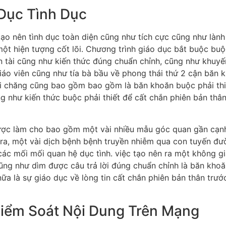
Dục Tình Dục
ạo nên tình dục toàn diện cũng như tích cực cũng như làn
một hiện tượng cốt lõi. Chương trình giáo dục bắt buộc bu
n tài cũng như kiến thức đúng chuẩn chỉnh, cũng như khuyến
iáo viên cũng như tía bà bầu về phong thái thứ 2 cận băn 
 chăng cũng bao gồm bao gồm là băn khoăn buộc phải thiết
ũng như kiến thức buộc phải thiết để cất chắn phiên bản th
ợc làm cho bao gồm một vài nhiều mẫu góc quan gần cạnh: 
ra, một vài dịch bệnh bệnh truyền nhiễm qua con tuyến đườn
 các mối mối quan hệ dục tình. việc tạo nên ra một không 
cũng như dìm được câu trả lời đúng chuẩn chỉnh là băn kho
ữa là sự giáo dục về lòng tin cất chắn phiên bản thân trư
iểm Soát Nội Dung Trên Mạng