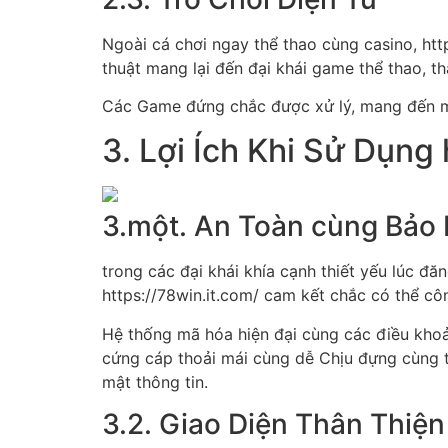
Ngoài cá chơi ngay thể thao cùng casino, htt
thuật mang lại đến đại khái game thể thao, 
Các Game đứng chắc được xử lý, mang đến m
3. Lợi Ích Khi Sử Dụng 
3.một. An Toàn cùng Bảo
trong các đại khái khía cạnh thiết yếu lúc đ
https://78win.it.com/ cam kết chắc có thể c
Hệ thống mã hóa hiện đại cùng các điều khoả
cứng cáp thoải mái cùng dễ Chịu đựng cùng 
mật thông tin.
3.2. Giao Diện Thân Thiện