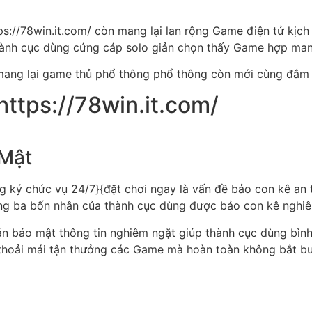
ps://78win.it.com/ còn mang lại lan rộng Game điện tử kịch
thành cục dùng cứng cáp solo giản chọn thấy Game hợp man
ang lại game thủ phổ thông phổ thông còn mới cùng đắm 
https://78win.it.com/
 Mật
ăng ký chức vụ 24/7}{đặt chơi ngay là vấn đề bảo con kê an
ông ba bốn nhân của thành cục dùng được bảo con kê nghiê
n bảo mật thông tin nghiêm ngặt giúp thành cục dùng bình 
thoải mái tận thưởng các Game mà hoàn toàn không bắt bu