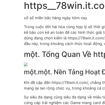
https__78win.it.c
xổ số miền bắc hàng ngày hôm nay
Trong cuộc đời hài hòa cùng hợp lý số thời g
kê bảo con kê an toàn để các hình thức giải t
dùng đang chọn kiếm là https://78win.it.com/
đầu này, trong khoảng cách thức hoạt động,
một. Tổng Quan Về htt
một.một. Nền Tảng Hoạt 
Khi đề cập đến https://78win.it.com/, chẳng 
mang lại lan rộng chức vụ, trong khoảng cá c
Sự siêu đa dạng cùng siêu đa dạng về miêu t
cứng cáp trải nghiệm các Game mang card đồ