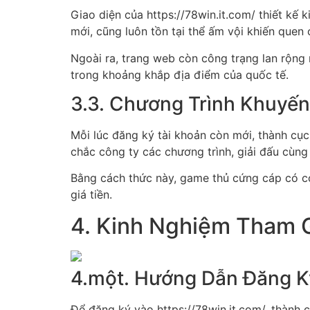
Giao diện của https://78win.it.com/ thiết kế
mới, cũng luôn tồn tại thể ấm vội khiến quen
Ngoài ra, trang web còn công trạng lan rộng
trong khoảng khắp địa điểm của quốc tế.
3.3. Chương Trình Khuyế
Mỗi lúc đăng ký tài khoản còn mới, thành cụ
chắc công ty các chương trình, giải đấu cùng
Bằng cách thức này, game thủ cứng cáp có cơ
giá tiền.
4. Kinh Nghiệm Tham G
4.một. Hướng Dẫn Đăng K
Để đăng ký vào https://78win.it.com/, thành 