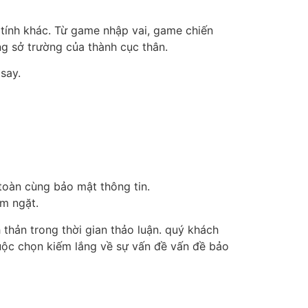
 tính khác. Từ game nhập vai, game chiến
g sở trường của thành cục thân.
say.
 toàn cùng bảo mật thông tin.
m ngặt.
thản trong thời gian thảo luận. quý khách
ộc chọn kiếm lắng về sự vấn đề vấn đề bảo