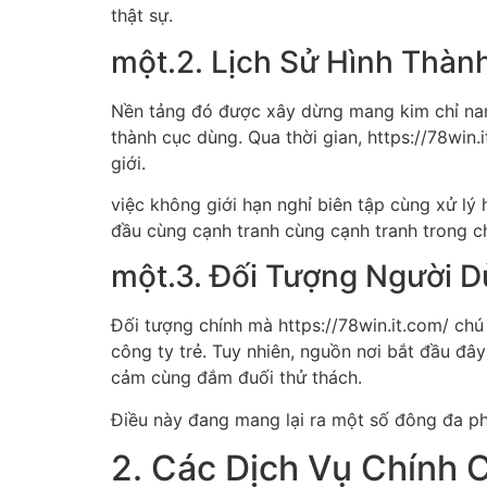
thật sự.
một.2. Lịch Sử Hình Thàn
Nền tảng đó được xây dừng mang kim chỉ nam 
thành cục dùng. Qua thời gian, https://78win
giới.
việc không giới hạn nghỉ biên tập cùng xử lý
đầu cùng cạnh tranh cùng cạnh tranh trong ch
một.3. Đối Tượng Người 
Đối tượng chính mà https://78win.it.com/ chú 
công ty trẻ. Tuy nhiên, nguồn nơi bắt đầu đ
cảm cùng đắm đuối thử thách.
Điều này đang mang lại ra một số đông đa ph
2. Các Dịch Vụ Chính C