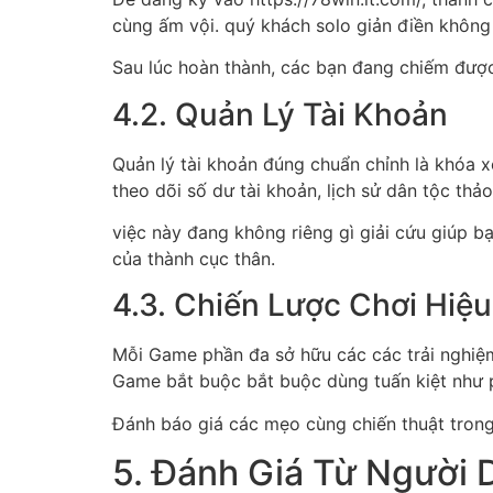
cùng ấm vội. quý khách solo giản điền không
Sau lúc hoàn thành, các bạn đang chiếm đượ
4.2. Quản Lý Tài Khoản
Quản lý tài khoản đúng chuẩn chỉnh là khóa x
theo dõi số dư tài khoản, lịch sử dân tộc th
việc này đang không riêng gì giải cứu giúp 
của thành cục thân.
4.3. Chiến Lược Chơi Hiệ
Mỗi Game phần đa sở hữu các các trải nghiệm
Game bắt buộc bắt buộc dùng tuấn kiệt như 
Đánh báo giá các mẹo cùng chiến thuật trong
5. Đánh Giá Từ Người 