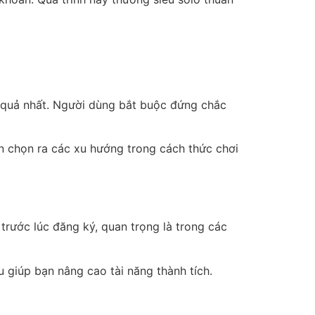
ệu quả nhất. Người dùng bắt buộc đứng chắc
n chọn ra các xu hướng trong cách thức chơi
trước lúc đăng ký, quan trọng là trong các
 giúp bạn nâng cao tài năng thành tích.