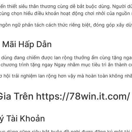
 kiến thiết siêu thân thương cùng dễ bắt buộc dùng. Người 
 cùng chọn hiểu điều khoản hoạt động chơi nhởi của nguồn n
 ngôn ngữ phân tách cách thức riêng biệt, đóng góp xây dừ
n Mãi Hấp Dẫn
c dùng đang chiếm được lan rộng thưởng ấm cùng tặng ngay 
 chương trình tặng ngay Ngay nhằm mục tiêu tri ân thành c
 hội trải nghiệm lan rộng hơn vậy mà hoàn toàn không nhất
ia Trên https://78win.it.com/
ý Tài Khoản
cục dùng cũng siêu bắt buộc đề nghị được đăng ký một tài 