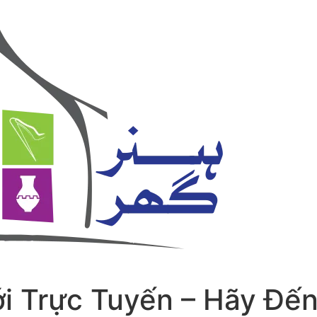
i Trực Tuyến – Hãy Đến