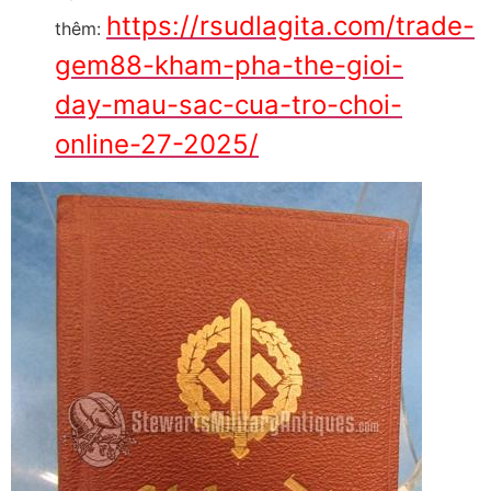
https://rsudlagita.com/trade-
thêm:
gem88-kham-pha-the-gioi-
day-mau-sac-cua-tro-choi-
online-27-2025/