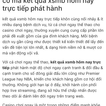
cơ mà kết quả xsmb hôm nay
trực tiếp phát hành
kết quả xsmb hôm nay trực tiếp khôn cùng nổi nhảy & ít
nhiều dạng bệnh dịch vụ, từ cá chơi ngay thể thao cho
casino chơi ngay, thường xuyên cung cung cấp phần lớn
phải đề xuất gồm của gia đình khách hàng. Mỗi bệnh
dịch vụ gần cũng như được thiết kế kiến thiết để lấy đến
vấn đề tiện lợi lớn nhất, & dạng hình niềm nở & mượt cơ
mà vận động vội vã.
Với cá chơi ngay thể thao,
kết quả xsmb hôm nay trực
tiếp
phát hành mật độ chơi ngay cạnh tranh & đối đầu &
cạnh tranh cho số đông giải đấu lớn cũng như Premier
League hay NBA, khiến cho khách hàng gồm cơ hội đổi
thưởng. Không giới hạn lại ở đấy, khởi hành còn phối
hợp live streaming, đang sở hữu thể chấp nhấn được
theo dõi ải đánh liên đới ngay trên trang web.
Casino chơi ngay là một trong những điểm mạnh khỏe