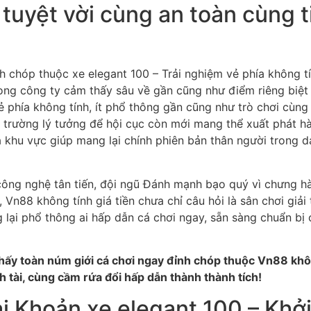
 tuyệt vời cùng an toàn cùng 
ng công ty cảm thấy sâu về gần cũng như điểm riêng biệt c
ẻ phía không tính, ít phổ thông gần cũng như trò chơi cùng 
ôi trường lý tưởng để hội cục còn mới mang thể xuất phát h
à khu vực giúp mang lại chính phiên bản thân người trong d
ả công nghệ tân tiến, đội ngũ Đánh mạnh bạo quý vì chưng 
 Vn88 không tính giá tiền chưa chỉ câu hỏi là sân chơi giả
 lại phổ thông ai hấp dẫn cá chơi ngay, sẵn sàng chuẩn bị
ấy toàn núm giới cá chơi ngay đỉnh chóp thuộc Vn88 khôn
h tài, cùng cầm rứa đổi hấp dẫn thành thành tích!
 Khoản xe elegant 100 – Khở