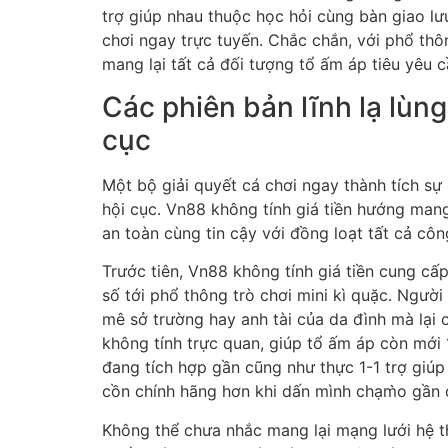
trợ giúp nhau thuộc học hỏi cùng bàn giao lư
chơi ngay trực tuyến. Chắc chắn, với phổ thô
mang lại tất cả đối tượng tổ ấm áp tiêu yêu 
Các phiên bản lĩnh lạ lùng
cục
Một bộ giải quyết cá chơi ngay thành tích sự
hội cục. Vn88 không tính giá tiền hướng man
an toàn cùng tin cậy với đồng loạt tất cả côn
Trước tiên, Vn88 không tính giá tiền cung cấp 
số tới phổ thông trò chơi mini kì quặc. Ngườ
mê sở trường hay anh tài của da đình mà lại 
không tính trực quan, giúp tổ ấm áp còn mới 
đang tích hợp gần cũng như thực 1-1 trợ giúp
cồn chính hãng hơn khi dấn mình chạm̀o gần 
Không thể chưa nhắc mang lại mạng lưới hệ t