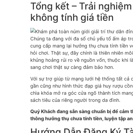
Tổng kết – Trải nghiệm
không tính giá tiền
Chúng ta đang với đa số chủ yếu tổ ấm áp tro
cung cấp mang lại hưởng thụ chưa tính tiền v
hỏi chơi. Thật sự, đây chính là thiên nhiên m
khủng hoảng rủi ro về nguồn vốn, thuộc khi l
sang chơi thật sự càng đảm bảo hơn.
Với sự trợ giúp từ mạng lưới hệ thống tất c
gần cũng như hình thức đạp giá huy rượu cồn,
chìa khóa mở ra góc cửa ngõ thành tích mang
sách tiêu của riêng người trong da đình.
Quý Khách đang sẵn sàng chuẩn bị để cảm th
thông hưởng thụ chưa tính tiền, luyện tập an
Hướng Dẫn Đăng Ký Tài