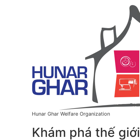
Hunar Ghar Welfare Organization
Khám phá thế giới 