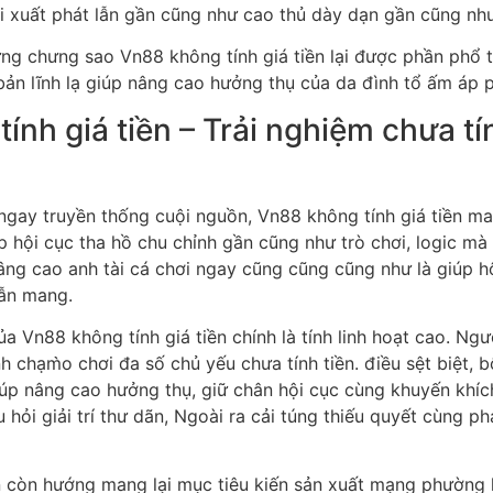
 xuất phát lẫn gần cũng như cao thủ dày dạn gần cũng như
ưng chưng sao Vn88 không tính giá tiền lại được phần phổ th
bản lĩnh lạ giúp nâng cao hưởng thụ của da đình tổ ấm áp ph
nh giá tiền – Trải nghiệm chưa tín
ngay truyền thống cuội nguồn, Vn88 không tính giá tiền ma
 hội cục tha hồ chu chỉnh gần cũng như trò chơi, logic mà 
 nâng cao anh tài cá chơi ngay cũng cũng cũng như là giúp h
vẫn mang.
Vn88 không tính giá tiền chính là tính linh hoạt cao. Người
ình chạm̀o chơi đa số chủ yếu chưa tính tiền. điều sệt biệt
giúp nâng cao hưởng thụ, giữ chân hội cục cùng khuyến khí
 hỏi giải trí thư dãn, Ngoài ra cải túng thiếu quyết cùng ph
n còn hướng mang lại mục tiêu kiến sản xuất mạng phường 