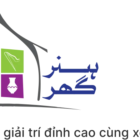
giải trí đỉnh cao cùng 