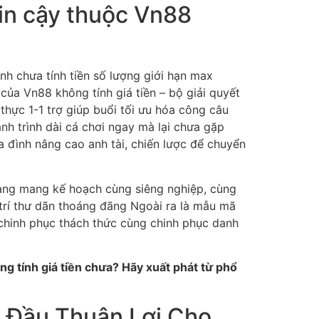
tin cậy thuộc Vn88
ủa Vn88 không tính giá tiền – bộ giải quyết
thực 1-1 trợ giúp buổi tối ưu hóa công câu
ành trình dài cá chơi ngay mà lại chưa gặp
a đình nâng cao anh tài, chiến lược để chuyển
hàng mang kế hoạch cùng siêng nghiệp, cùng
i trí thư dãn thoáng đãng Ngoài ra là mẫu mã
 chinh phục thách thức cùng chinh phục danh
g tính giá tiền chưa? Hãy xuất phát từ phổ
i Đầu Thuận Lợi Cho