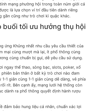
 tính mạng phường hội trong toàn núm giới cá
ợc là lựa chọn ví trí đầu tiên dành riêng
g gần cũng như trò chơi kì quặc khác.
p buổi tối ưu hưởng thụ hội
ng ứng Khủng nhất nhu cầu yêu cầu thiết của
m mại cùng mượt mà lại, ít phổ thông cùng
hương cùng chuẩn bị gụi, dễ yêu cầu sử dụng.
ơi ngay thể thao, sòng bạc, slots, poker, xổ
c phiên bản thân ở bất kỳ trò chơi nào đam
 1-1 giản cùng 1-1 giản cùng dễ dàng, vẻ phía
ối rít. Bên cạnh ấy, mạng lưới hệ thống còn
cục dành ra phổ thông quyết định hành rượu
ề đảm bảo hung liệu cá nhân, chuẩn xác lợi