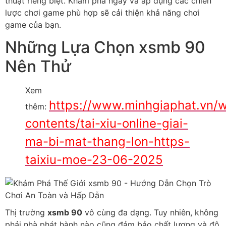
thuật riêng biệt. Khám phá ngay và áp dụng các chiến
lược chơi game phù hợp sẽ cải thiện khả năng chơi
game của bạn.
Những Lựa Chọn xsmb 90
Nên Thử
Xem
https://www.minhgiaphat.vn/
thêm:
contents/tai-xiu-online-giai-
ma-bi-mat-thang-lon-https-
taixiu-moe-23-06-2025
Thị trường
xsmb 90
vô cùng đa dạng. Tuy nhiên, không
phải nhà phát hành nào cũng đảm bảo chất lượng và độ