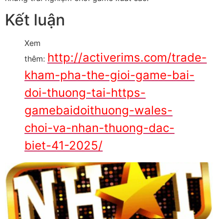
Kết luận
Xem
http://activerims.com/trade-
thêm:
kham-pha-the-gioi-game-bai-
doi-thuong-tai-https-
gamebaidoithuong-wales-
choi-va-nhan-thuong-dac-
biet-41-2025/