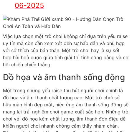
06-2025
Việc lựa chọn một trò chơi không chỉ dựa trên yếu raise
uy tín mà còn cần xem xét đến sự hấp dẫn và phù hợp
với sở thích của bản thân. Một trò chơi hay là sự kết
hợp hài hoà cược giữa tính giải trí, tính công bằng và cơ
hội chiến chiến thắng.
Đồ họa và âm thanh sống động
Một trong những yếu raise thu hút người chơi chính là
đồ họa và âm thanh chất lượng cao. Một trò chơi sở
hữu màn hình đẹp mắt, hiệu ứng âm thanh sống động sẽ
mang lại trải nghiệm chơi game xuất sắc hơn. Những trò
chơi với đồ họa kém chất lượng, âm thanh đơn điệu dễ
khiến người chơi nhanh chóng cảm thấy nhàm chán.