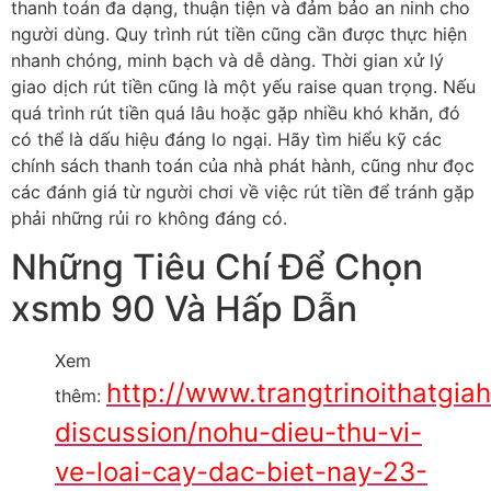
thanh toán đa dạng, thuận tiện và đảm bảo an ninh cho
người dùng. Quy trình rút tiền cũng cần được thực hiện
nhanh chóng, minh bạch và dễ dàng. Thời gian xử lý
giao dịch rút tiền cũng là một yếu raise quan trọng. Nếu
quá trình rút tiền quá lâu hoặc gặp nhiều khó khăn, đó
có thể là dấu hiệu đáng lo ngại. Hãy tìm hiểu kỹ các
chính sách thanh toán của nhà phát hành, cũng như đọc
các đánh giá từ người chơi về việc rút tiền để tránh gặp
phải những rủi ro không đáng có.
Những Tiêu Chí Để Chọn
xsmb 90 Và Hấp Dẫn
Xem
http://www.trangtrinoithatgi
thêm:
discussion/nohu-dieu-thu-vi-
ve-loai-cay-dac-biet-nay-23-