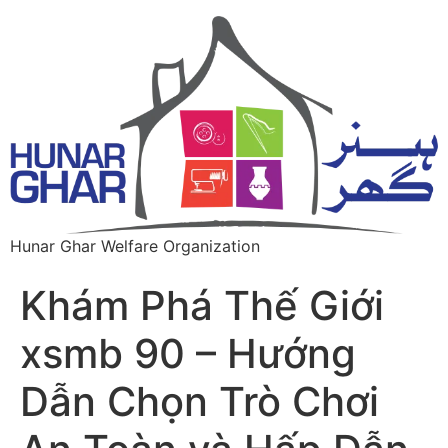
Hunar Ghar Welfare Organization
Khám Phá Thế Giới
xsmb 90 – Hướng
Dẫn Chọn Trò Chơi