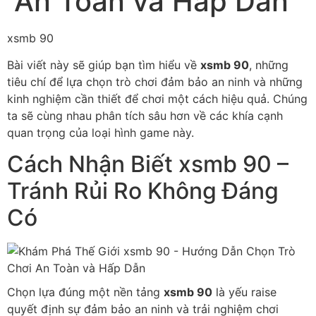
An Toàn và Hấp Dẫn
xsmb 90
Bài viết này sẽ giúp bạn tìm hiểu về
xsmb 90
, những
tiêu chí để lựa chọn trò chơi đảm bảo an ninh và những
kinh nghiệm cần thiết để chơi một cách hiệu quả. Chúng
ta sẽ cùng nhau phân tích sâu hơn về các khía cạnh
quan trọng của loại hình game này.
Cách Nhận Biết xsmb 90 –
Tránh Rủi Ro Không Đáng
Có
Chọn lựa đúng một nền tảng
xsmb 90
là yếu raise
quyết định sự đảm bảo an ninh và trải nghiệm chơi