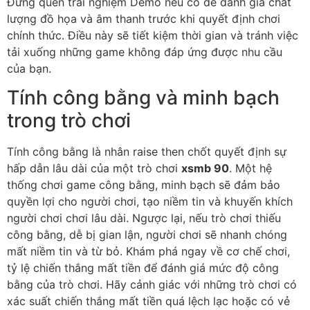
Đừng quên trải nghiệm Demo nếu có để đánh giá chất
lượng đồ họa và âm thanh trước khi quyết định chơi
chính thức. Điều này sẽ tiết kiệm thời gian và tránh việc
tải xuống những game không đáp ứng được nhu cầu
của bạn.
Tính công bằng và minh bạch
trong trò chơi
Tính công bằng là nhân raise then chốt quyết định sự
hấp dẫn lâu dài của một trò chơi
xsmb 90
. Một hệ
thống chơi game công bằng, minh bạch sẽ đảm bảo
quyền lợi cho người chơi, tạo niềm tin và khuyến khích
người chơi chơi lâu dài. Ngược lại, nếu trò chơi thiếu
công bằng, dễ bị gian lận, người chơi sẽ nhanh chóng
mất niềm tin và từ bỏ. Khám phá ngay về cơ chế chơi,
tỷ lệ chiến thắng mất tiền để đánh giá mức độ công
bằng của trò chơi. Hãy cảnh giác với những trò chơi có
xác suất chiến thắng mất tiền quá lệch lạc hoặc có vẻ