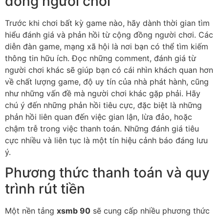
đồng người chơi
Trước khi chơi bất kỳ game nào, hãy dành thời gian tìm
hiểu đánh giá và phản hồi từ cộng đồng người chơi. Các
diễn đàn game, mạng xã hội là nơi bạn có thể tìm kiếm
thông tin hữu ích. Đọc những comment, đánh giá từ
người chơi khác sẽ giúp bạn có cái nhìn khách quan hơn
về chất lượng game, độ uy tín của nhà phát hành, cũng
như những vấn đề mà người chơi khác gặp phải. Hãy
chú ý đến những phản hồi tiêu cực, đặc biệt là những
phản hồi liên quan đến việc gian lận, lừa đảo, hoặc
chậm trễ trong việc thanh toán. Những đánh giá tiêu
cực nhiều và liên tục là một tín hiệu cảnh báo đáng lưu
ý.
Phương thức thanh toán và quy
trình rút tiền
Một nền tảng
xsmb 90
sẽ cung cấp nhiều phương thức