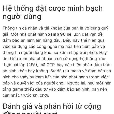
Hệ thống đặt cược minh bạch
người dùng
Thông tin cá nhân và tài khoản của bạn là vô cùng quý
giá. Một nhà phát hành
xsmb 90
sẽ luôn đặt vấn đề
đảm bảo an ninh lên hàng đầu. Điều này thể hiện qua
việc sử dụng các công nghệ mã hóa tiên tiến, bảo vệ
thông tin người dùng khỏi sự xâm nhập trái phép. Hãy
tìm hiểu xem nhà phát hành có sử dụng hệ thống xác
thực hai lớp (2FA), mã OTP, hay các biện pháp đảm bảo
an ninh khác hay không. Sự đầu tư mạnh về đảm bảo an
ninh cho thấy sự cam kết của nhà phát hành trong việc
bảo vệ quyền lợi của người chơi. Ngược lại, nếu một nền
tảng game thiếu đầu tư vào đảm bảo an ninh, bạn nên
cân nhắc trước khi chơi.
Đánh giá và phản hồi từ cộng