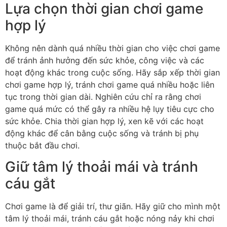
Lựa chọn thời gian chơi game
hợp lý
Không nên dành quá nhiều thời gian cho việc chơi game
để tránh ảnh hưởng đến sức khỏe, công việc và các
hoạt động khác trong cuộc sống. Hãy sắp xếp thời gian
chơi game hợp lý, tránh chơi game quá nhiều hoặc liên
tục trong thời gian dài. Nghiên cứu chỉ ra rằng chơi
game quá mức có thể gây ra nhiều hệ lụy tiêu cực cho
sức khỏe. Chia thời gian hợp lý, xen kẽ với các hoạt
động khác để cân bằng cuộc sống và tránh bị phụ
thuộc bắt đầu chơi.
Giữ tâm lý thoải mái và tránh
cáu gắt
Chơi game là để giải trí, thư giãn. Hãy giữ cho mình một
tâm lý thoải mái, tránh cáu gắt hoặc nóng nảy khi chơi