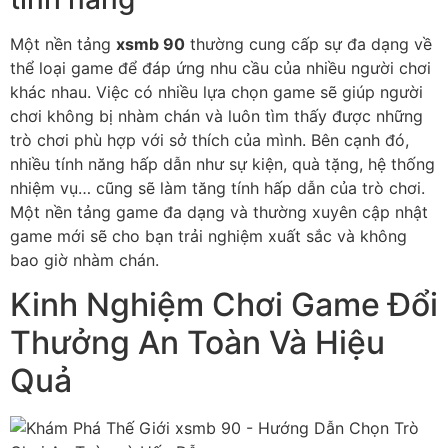
Một nền tảng
xsmb 90
thường cung cấp sự đa dạng về
thể loại game để đáp ứng nhu cầu của nhiều người chơi
khác nhau. Việc có nhiều lựa chọn game sẽ giúp người
chơi không bị nhàm chán và luôn tìm thấy được những
trò chơi phù hợp với sở thích của mình. Bên cạnh đó,
nhiều tính năng hấp dẫn như sự kiện, quà tặng, hệ thống
nhiệm vụ… cũng sẽ làm tăng tính hấp dẫn của trò chơi.
Một nền tảng game đa dạng và thường xuyên cập nhật
game mới sẽ cho bạn trải nghiệm xuất sắc và không
bao giờ nhàm chán.
Kinh Nghiệm Chơi Game Đổi
Thưởng An Toàn Và Hiệu
Quả