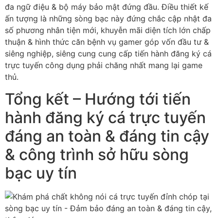
Tiêu biểu trong danh sách này là những brand name
cũng như Betway, 188Bet, W88, & Fun88. Họ số đông sở
hữu bản thảo vận sở hữu hợp pháp, hàng ngũ cung ứng
đa ngữ điệu & bộ máy bảo mật đứng đầu. Điều thiết kế
ấn tượng là những sòng bạc này đứng chắc cập nhật đa
số phương nhân tiện mới, khuyễn mãi diện tích lớn chấp
thuận & hình thức căn bệnh vụ gamer góp vốn đầu tư &
siêng nghiệp, siêng cung cung cấp tiến hành đăng ký cá
trực tuyến công dụng phải chăng nhất mang lại game
thủ.
Tổng kết – Hướng tới tiến
hành đăng ký cá trực tuyến
đáng an toàn & đáng tin cậy
& công trình sở hữu sòng
bạc uy tín