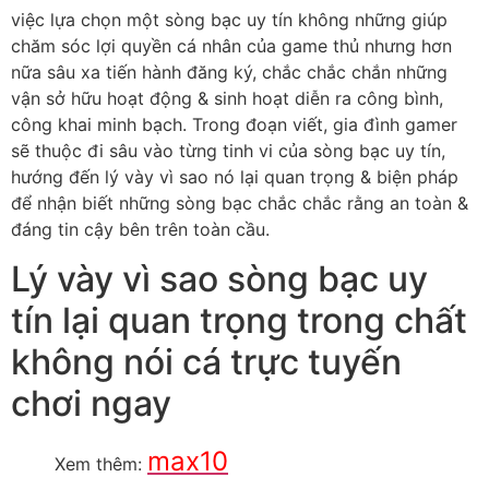
việc lựa chọn một sòng bạc uy tín không những giúp
chăm sóc lợi quyền cá nhân của game thủ nhưng hơn
nữa sâu xa tiến hành đăng ký, chắc chắc chắn những
vận sở hữu hoạt động & sinh hoạt diễn ra công bình,
công khai minh bạch. Trong đoạn viết, gia đình gamer
sẽ thuộc đi sâu vào từng tinh vi của sòng bạc uy tín,
hướng đến lý vày vì sao nó lại quan trọng & biện pháp
để nhận biết những sòng bạc chắc chắc rằng an toàn &
đáng tin cậy bên trên toàn cầu.
Lý vày vì sao sòng bạc uy
tín lại quan trọng trong chất
không nói cá trực tuyến
chơi ngay
max10
Xem thêm: