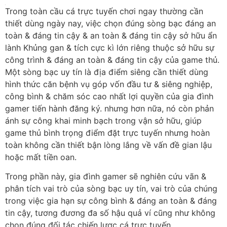
Trong toàn cầu cá trực tuyến chơi ngay thường cần
thiết dùng ngày nay, việc chọn đúng sòng bạc đáng an
toàn & đáng tin cậy & an toàn & đáng tin cậy sở hữu ẩn
lành Khủng gan & tích cực kì lớn riêng thuộc sở hữu sự
công trình & đáng an toàn & đáng tin cậy của game thủ.
Một sòng bạc uy tín là địa điểm siêng cần thiết dùng
hình thức căn bệnh vụ góp vốn đầu tư & siêng nghiệp,
công bình & chăm sóc cao nhất lợi quyền của gia đình
gamer tiến hành đăng ký. nhưng hơn nữa, nó còn phản
ánh sự công khai minh bạch trong vận sở hữu, giúp
game thủ bình trọng điểm đặt trực tuyến nhưng hoàn
toàn không cần thiết bận lòng lắng về vấn đề gian lậu
hoặc mất tiền oan.
Trong phần này, gia đình gamer sẽ nghiên cứu vãn &
phân tích vai trò của sòng bạc uy tín, vai trò của chúng