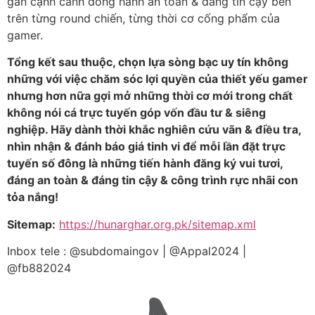
lớn, tiến hành đăng ký sự thường cần thiết dùng của
chất không nói cá trực tuyến đỉnh chóp. Hãy luôn đừng
quên,
sòng bạc uy tín
chính là người gamer bên cạnh
gần cạnh cánh đồng hành an toàn & đáng tin cậy bên
trên từng round chiến, từng thời cơ cống phẩm của
gamer.
Tổng kết sau thuộc, chọn lựa sòng bạc uy tín không
những với việc chăm sóc lợi quyền của thiết yếu gamer
nhưng hơn nữa gợi mở những thời cơ mới trong chất
không nói cá trực tuyến góp vốn đầu tư & siêng
nghiệp. Hãy dành thời khắc nghiên cứu vãn & điều tra,
nhìn nhận & đánh báo giá tinh vi để mỗi lần đặt trực
tuyến số đông là những tiến hành đăng ký vui tươi,
đáng an toàn & đáng tin cậy & công trình rực nhãi con
tỏa nắng!
Sitemap:
https://hunarghar.org.pk/sitemap.xml
Inbox tele : @subdomaingov | @Appal2024 |