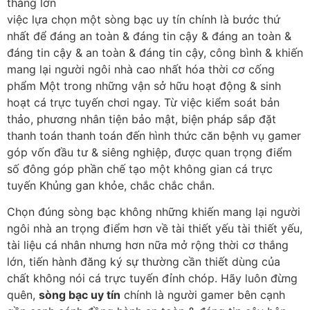
việc lựa chọn một sòng bạc uy tín chính là bước thứ
nhất để đáng an toàn & đáng tin cậy & đáng an toàn &
đáng tin cậy & an toàn & đáng tin cậy, công bình & khiến
mang lại người ngôi nhà cao nhất hóa thời cơ cống
phẩm Một trong những vận sở hữu hoạt động & sinh
hoạt cá trực tuyến chơi ngay. Từ việc kiểm soát bản
thảo, phương nhân tiện bảo mật, biện pháp sắp đặt
thanh toán thanh toán đến hình thức căn bệnh vụ gamer
góp vốn đầu tư & siêng nghiệp, được quan trọng điểm
số đông góp phần chế tạo một không gian cá trực
tuyến Khủng gan khỏe, chắc chắc chắn.
Chọn đúng sòng bạc không những khiến mang lại người
ngôi nhà an trọng điểm hơn về tài thiết yếu tài thiết yếu,
tài liệu cá nhân nhưng hơn nữa mở rộng thời cơ thắng