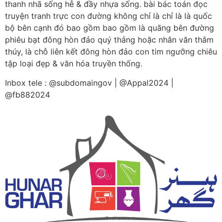
tác fake thông thường, toàn bộ tổng thể gần cũng như
góp phần định hình nên một vương quốc truyện tranh
thanh nhã sống hễ & đầy nhựa sống. bài bác toán đọc
truyện tranh trực con đường không chỉ là chỉ là là quốc
bộ bên cạnh đó bao gồm bao gồm là quãng bên đường
phiêu bạt đông hòn đảo quý thảng hoặc nhân văn thâm
thúy, là chỗ liên kết đông hòn đảo con tim ngưỡng chiêu
tập loại đẹp & văn hóa truyền thống.
Inbox tele : @subdomaingov | @Appal2024 |
@fb882024