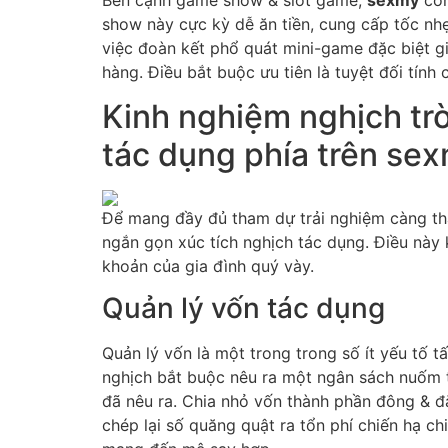
show này cực kỳ dễ ăn tiền, cung cấp tốc nhẹ
việc đoàn kết phổ quát mini-game đặc biệt g
hàng. Điều bắt buộc ưu tiên là tuyệt đối tín
Kinh nghiệm nghịch trò
tác dụng phía trên se
Để mang đầy đủ tham dự trải nghiệm càng thấ
ngắn gọn xúc tích nghịch tác dụng. Điều này 
khoản của gia đình quý vày.
Quản lý vốn tác dụng
Quản lý vốn là một trong trong số ít yếu tố t
nghịch bắt buộc nêu ra một ngân sách nuốm t
đã nêu ra. Chia nhỏ vốn thành phần đông & đặ
chép lại số quăng quật ra tổn phí chiến hạ 