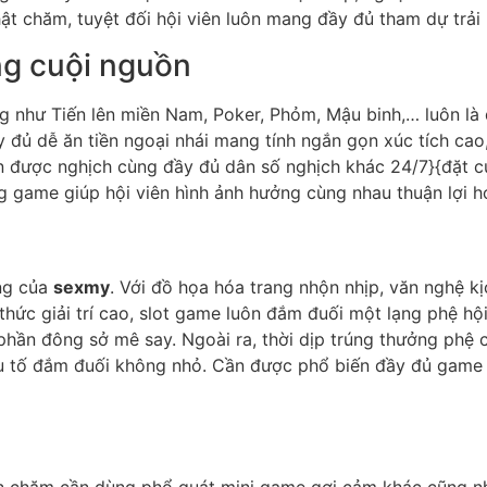
t chăm, tuyệt đối hội viên luôn mang đầy đủ tham dự trải 
ng cuội nguồn
 như Tiến lên miền Nam, Poker, Phỏm, Mậu binh,… luôn là
ủ dễ ăn tiền ngoại nhái mang tính ngắn gọn xúc tích cao,
án được nghịch cùng đầy đủ dân số nghịch khác 24/7}{đặt c
ng game giúp hội viên hình ảnh hưởng cùng nhau thuận lợi h
ùng của
sexmy
. Với đồ họa hóa trang nhộn nhịp, văn nghệ k
hức giải trí cao, slot game luôn đắm đuối một lạng phệ hội
phần đông sở mê say. Ngoài ra, thời dịp trúng thưởng phệ
ếu tố đắm đuối không nhỏ. Cần được phổ biến đầy đủ game s
 chăm cần dùng phổ quát mini game gợi cảm khác cũng nh