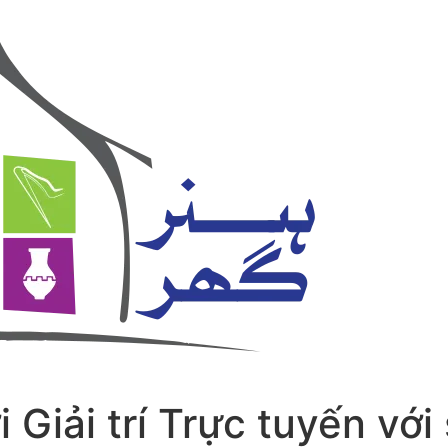
 Giải trí Trực tuyến vớ