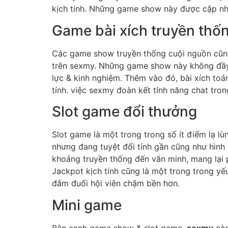
kịch tính. Những game show này được cập nhậ
Game bài xích truyền thố
Các game show truyền thống cuội nguồn cũng
trên sexmy. Những game show này không đầy đ
lực & kinh nghiệm. Thêm vào đó, bài xích to
tính. việc sexmy đoàn kết tính năng chat tro
Slot game đổi thưởng
Slot game là một trong trong số ít điểm lạ l
nhưng đang tuyệt đối tính gần cũng như hình t
khoảng truyền thống đến văn minh, mang lại 
Jackpot kịch tính cũng là một trong trong y
đắm đuối hội viên chậm bền hơn.
Mini game
Bên cạnh game show & slot game,
sexmy
còn