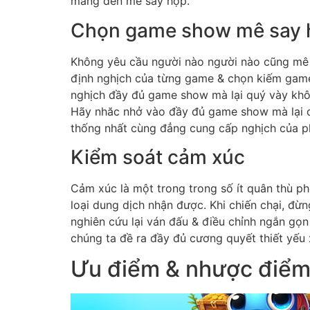
mang đến mê say hợp.
Chọn game show mê say 
Không yêu cầu người nào người nào cũng mê 
định nghịch của từng game & chọn kiếm game
nghịch đầy đủ game show mà lại quý vày không
Hãy nhăc nhở vào đầy đủ game show mà lại q
thống nhất cùng đẳng cung cấp nghịch của p
Kiểm soát cảm xúc
Cảm xúc là một trong trong số ít quân thù ph
loại dung dịch nhận được. Khi chiến chại, đ
nghiên cứu lại ván đấu & điều chỉnh ngắn gọn
chúng ta đề ra đầy đủ cương quyết thiết yếu 
Ưu điểm & nhược điểm