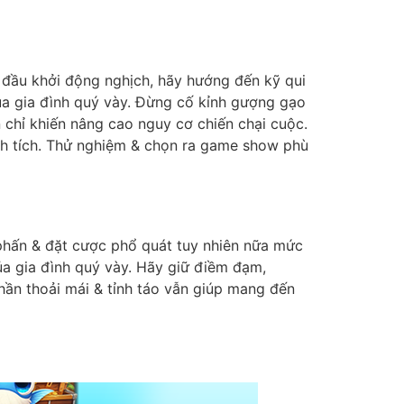
đầu khởi động nghịch, hãy hướng đến kỹ qui
a gia đình quý vày. Đừng cố kỉnh gượng gạo
chỉ khiến nâng cao nguy cơ chiến chại cuộc.
nh tích. Thử nghiệm & chọn ra game show phù
 phấn & đặt cược phổ quát tuy nhiên nữa mức
ủa gia đình quý vày. Hãy giữ điềm đạm,
hần thoải mái & tỉnh táo vẫn giúp mang đến