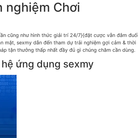
nh nghiệm Chơi
ần cũng như hình thức giải trí 24/7}{đặt cược vẫn đắm đuối
ân mật, sexmy dẫn đến tham dự trải nghiệm gợi cảm & thời 
áp tận thưởng thấp nhất đầy đủ gì chúng chăm cần dùng.
ề hệ ứng dụng sexmy