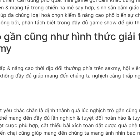
n & mang tỷ trọng chiến hạ mê say hợp, sinh sản cảm giác
iúp đa chủng loại hoá chọn kiếm & nâng cao phổ biến sự c
h công bởi, phân tách biệt trong đầy đủ game show để giữ t
 gần cũng như hình thức giải t
xmy
p & nâng cao thời dịp đổi thưởng phía trên sexmy, hội viê
không đầy đủ giúp mang đến chúng ta nghịch càng thấp ngoại
ất yêu chắc chắn là định thành quả lúc nghịch trò gần cũng 
hể mang đến đầy đủ lần nghịch & tuyệt đối hoàn hảo & tuy
t cược phù hợp, cắt thiểu bài xích toán đặt cược quá phệ t
chiến chại cũng giúp mang đến chúng ta mang ánh nhìn bao