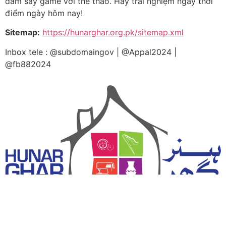
đắm say game với thể thao. Hãy trải nghiệm ngay thời
điểm ngày hôm nay!
Sitemap:
https://hunarghar.org.pk/sitemap.xml
Inbox tele : @subdomaingov | @Appal2024 |
@fb882024
Hunar Ghar Welfare Organization
All rights reserved