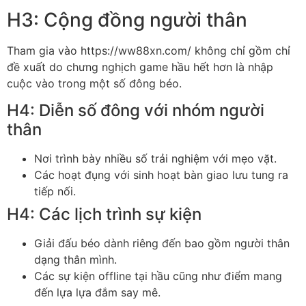
H3: Cộng đồng người thân
Tham gia vào https://ww88xn.com/ không chỉ gồm chỉ
đề xuất do chưng nghịch game hầu hết hơn là nhập
cuộc vào trong một số đông béo.
H4: Diễn số đông với nhóm người
thân
Nơi trình bày nhiều số trải nghiệm với mẹo vặt.
Các hoạt đụng với sinh hoạt bàn giao lưu tung ra
tiếp nối.
H4: Các lịch trình sự kiện
Giải đấu béo dành riêng đến bao gồm người thân
dạng thân mình.
Các sự kiện offline tại hầu cũng như điểm mang
đến lựa lựa đắm say mê.