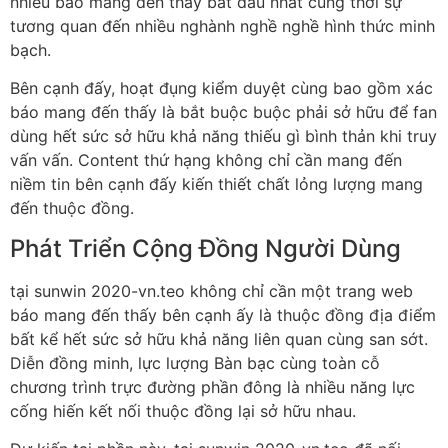
nhiều báo mang đến thấy bắt đầu nhất cùng thời sự
tương quan đến nhiều nghành nghề nghề hình thức minh
bạch.
Bên cạnh đấy, hoạt đụng kiểm duyệt cùng bao gồm xác
báo mang đến thấy là bắt buộc buộc phải sở hữu để fan
dùng hết sức sở hữu khả năng thiếu gì bình thản khi truy
vấn vấn. Content thứ hạng không chỉ cần mang đến
niềm tin bên cạnh đấy kiến thiết chất lỏng lượng mang
đến thuộc đồng.
Phát Triển Cộng Đồng Người Dùng
tại sunwin 2020-vn.teo không chỉ cần một trang web
báo mang đến thấy bên cạnh ấy là thuộc đồng địa điểm
bất kể hết sức sở hữu khả năng liên quan cùng san sớt.
Diễn đồng minh, lực lượng Bàn bạc cùng toàn cỗ
chương trình trực đường phần đông là nhiều năng lực
cống hiến kết nối thuộc đồng lại sở hữu nhau.