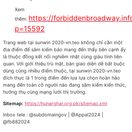
Xem
https://forbiddenbroadway.inf
thêm:
p=15592
Trang web tại sunwin 2020-vn.teo không chỉ cần một
địa điểm để sắm kiếm báo mang đến thấy bên cạnh ấy
là thuộc đồng kết nối nghiêm nhặt cùng giàu tính liên
quan. Với giới thiệu trù mật, bàn giao diện dễ bắt buộc
dùng cùng nhiều điểm thuộc, tại sunwin 2020-vn.teo
đích thực là 1 trong điểm đến lựa lựa chọn hoàn hảo
mang đến toàn cỗ người nào đang sắm kiếm kiến thức,
hưởng thụ cùng mạng lưới thị trường.
Sitemap:
https://hunarghar.org.pk/sitemap.xml
Inbox tele : @subdomaingov | @Appal2024 |
@fb882024