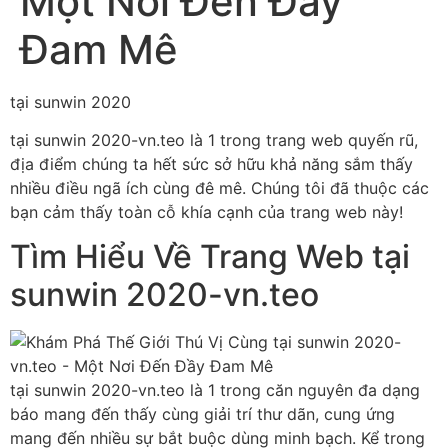
Một Nơi Đến Đầy
Đam Mê
tại sunwin 2020
tại sunwin 2020-vn.teo là 1 trong trang web quyến rũ,
địa điểm chúng ta hết sức sở hữu khả năng sắm thấy
nhiều điều ngã ích cùng đê mê. Chúng tôi đã thuộc các
bạn cảm thấy toàn cỗ khía cạnh của trang web này!
Tìm Hiểu Về Trang Web tại
sunwin 2020-vn.teo
tại sunwin 2020-vn.teo là 1 trong căn nguyên đa dạng
báo mang đến thấy cùng giải trí thư dãn, cung ứng
mang đến nhiều sự bắt buộc dùng minh bạch. Kể trong