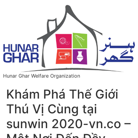
Hunar Ghar Welfare Organization
Khám Phá Thế Giới
Thú Vị Cùng tại
sunwin 2020-vn.co –