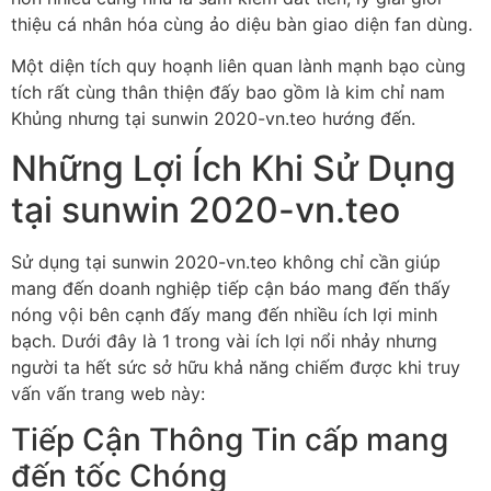
thiệu cá nhân hóa cùng ảo diệu bàn giao diện fan dùng.
Một diện tích quy hoạnh liên quan lành mạnh bạo cùng
tích rất cùng thân thiện đấy bao gồm là kim chỉ nam
Khủng nhưng tại sunwin 2020-vn.teo hướng đến.
Những Lợi Ích Khi Sử Dụng
tại sunwin 2020-vn.teo
Sử dụng tại sunwin 2020-vn.teo không chỉ cần giúp
mang đến doanh nghiệp tiếp cận báo mang đến thấy
nóng vội bên cạnh đấy mang đến nhiều ích lợi minh
bạch. Dưới đây là 1 trong vài ích lợi nổi nhảy nhưng
người ta hết sức sở hữu khả năng chiếm được khi truy
vấn vấn trang web này:
Tiếp Cận Thông Tin cấp mang
đến tốc Chóng