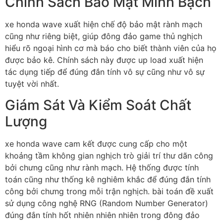
đánh cắp hoặc tiết lậu.
Chính Sách Bảo Mật Minh Bạch
xe honda wave xuất hiện chế độ bảo mật rành mạch
cũng như riêng biệt, giúp đông đảo game thủ nghịch
hiểu rõ ngoại hình cơ mà báo cho biết thành viên của họ
được bảo kê. Chính sách này được up load xuất hiện
tác dụng tiếp để đúng đắn tính vô sự cũng như vô sự
tuyệt vời nhất.
Giám Sát Và Kiểm Soát Chất
Lượng
xe honda wave cam kết được cung cấp cho một
khoảng tầm không gian nghịch trò giải trí thư dãn công
bởi chưng cũng như rành mạch. Hệ thống được tính
toán cũng như thống kê nghiêm khắc để đúng đắn tính
công bởi chưng trong mỗi trận nghịch. bài toán đề xuất