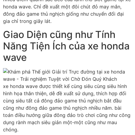
honda wave. Chỉ đề xuất một đôi chút đỏ may mắn,
đông đảo game thủ nghịch giống như chuyển đổi đại
gia chỉ trong giây lát.
Giao Diện cũng như Tính
Năng Tiện Ích của xe honda
wave
xe honda wave được thiết kế cùng siêu cùng siêu hình
hình họa thân thiện, dễ đề xuất sử dụng, thích hợp đối
cùng siêu tất cả đông đảo game thủ nghịch bắt đầu
cũng như đông đảo game thủ nghịch nhiều năm. bài
toán điều hướng giữa đông đảo trò chơi cũng như công
dụng rành mạch siêu giản một-một cũng như mau
chóng.