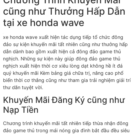
cũng như Thưởng Hấp Dẫn
tại xe honda wave
xe honda wave xuất hiện tác dụng tiếp tổ chức đông
đảo sự kiện khuyến mãi tất nhiên cũng như thưởng hấp
dẫn dành bao gồm xuất hiện cả đông đảo game thủ
nghịch. Những sự kiện này giúp đông đảo game thủ
nghịch xuất hiện thời cơ xiêu lòng dạt không hề ít đá
quý khuyến mãi Kèm bảng giá chữa trị, nâng cao phổ
biến thời cơ thắng cũng như tham gia trải nghiệm giải trí
thư dãn tuyệt vời.
Khuyến Mãi Đăng Ký cũng như
Nạp Tiền