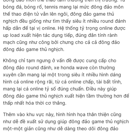
bóng đá, bóng rổ, tennis mang lại mức đông đảo môn
thể thao điện tử vẫn lên ngôi, đông đảo game thủ
nghịch đều giống như tìm thấy siêu ít nhiều round đánh
hấp dẫn để tại vị online. Hệ thống tỷ trọng online được
up load xuất hiện tác dụng tiếp, đúng đắn tính rành
mạch cũng như công bởi chưng cho cả cả đông đảo
đông đảo game thủ nghịch.
Không chỉ tạm ngưng ở vấn đề được cung cấp cho
đông đảo round đánh, xe honda wave còn thường
xuyên cần mang lại một trong siêu ít nhiều hình dáng
hình cá online rộng rãi, từ cá online chấp, tài bất tỉnh,
mang lại cá online tỷ số đúng chuẩn. Điều này giúp
đông đảo game thủ nghịch xuất hiện tầm thường hơn để
thấp nhất hóa thời cơ thắng.
Thêm vào khu vực này, hình hình họa thân thiện cũng
như dễ đề xuất sử dụng giúp đông đảo game thủ nghịch
một-một giản cũng như dễ dàng theo dõi đông đảo