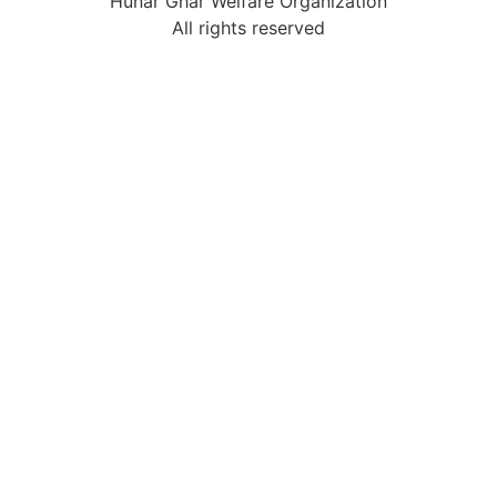
Hunar Ghar Welfare Organization
All rights reserved