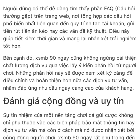
Người dùng có thể dễ dàng tìm thấy phần FAQ (Câu hỏi
thường gặp) trên trang web, nơi tổng hợp các câu hỏi
phổ biến nhất liên quan đến quy trình tạo tài khoản, gửi
tiền rút tiền ăn kèo hay các vấn đề kỹ thuật. Điều này
giúp tiết kiệm thời gian và mang lại nhận xét trải nghiệm
tốt hơn.
Bên cạnh đó, xsmb 90 ngay cũng không ngừng cải thiện
chất lượng dịch vụ qua việc lấy ý kiến phản hồi từ người
chơi. Những phản hồi này sẽ được xem xét kỹ càng để
điều chỉnh và hoàn thiện hơn nữa các dịch vụ tư vấn,
nhằm đáp ứng nhu cầu ngày càng cao của khách hàng.
Đánh giá cộng đồng và uy tín
Sự tín nhiệm của một nền tảng chơi cá gửi cược không
chỉ phụ thuộc vào các biện pháp bảo mật thông tin hay
dịch vụ tư vấn mà còn ở cách mà nó được nhận xét bởi
cộng đồng người chơi. xsmb 90 ngay rất chú trọng đến