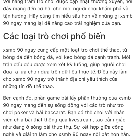
Với hàng trăm trò chơi được cập nhật thường xuyên, nơi
đây mang đến cơ hội cho mọi người chơi khám phá và
tận hưởng. Hãy cùng tìm hiểu sâu hơn về những gì xsmb
90 ngay mang lại để nâng cao trải nghiệm của bạn.
Các loại trò chơi phổ biến
xsmb 90 ngay cung cấp một loạt trò chơi thể thao, từ
bóng đá đến bóng đá, với kèo bóng đá cạnh tranh. Mỗi
trận đấu đều được xem xét kỹ lưỡng, giúp người chơi
đưa ra lựa chọn dựa trên dữ liệu thực tế. Điều này làm
cho xsmb 90 ngay trở thành địa chỉ yêu thích của
những tín đồ thể thao.
Bên cạnh đó, phần game bài lấy phần thưởng của xsmb
90 ngay mang đến sự sống động với các trò như trò
chơi poker và bài baccarat. Bạn có thể chơi với nhân
viên chia bài thật thông qua livestream, tạo cảm giác
như đang ở sòng bài thực thụ. Sự kết hợp giữa công
nghệ và giải trí làm cho xsmb 90 ngay nổi bật hơn hẳn.