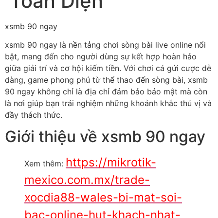
Toàn Diện
xsmb 90 ngay
xsmb 90 ngay là nền tảng chơi sòng bài live online nổi
bật, mang đến cho người dùng sự kết hợp hoàn hảo
giữa giải trí và cơ hội kiếm tiền. Với chơi cá gửi cược dễ
dàng, game phong phú từ thể thao đến sòng bài, xsmb
90 ngay không chỉ là địa chỉ đảm bảo bảo mật mà còn
là nơi giúp bạn trải nghiệm những khoảnh khắc thú vị và
đầy thách thức.
Giới thiệu về xsmb 90 ngay
https://mikrotik-
Xem thêm:
mexico.com.mx/trade-
xocdia88-wales-bi-mat-soi-
bac-online-hut-khach-nhat-