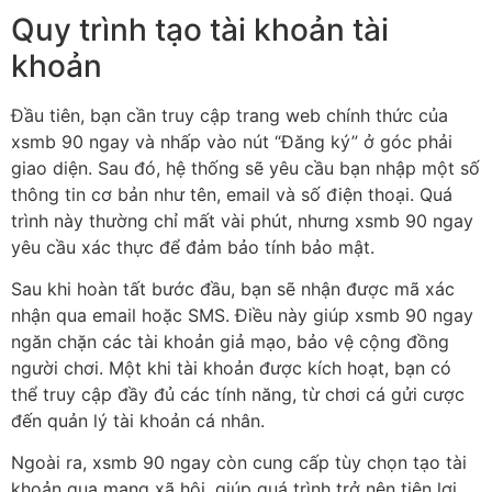
Quy trình tạo tài khoản tài
khoản
Đầu tiên, bạn cần truy cập trang web chính thức của
xsmb 90 ngay và nhấp vào nút “Đăng ký” ở góc phải
giao diện. Sau đó, hệ thống sẽ yêu cầu bạn nhập một số
thông tin cơ bản như tên, email và số điện thoại. Quá
trình này thường chỉ mất vài phút, nhưng xsmb 90 ngay
yêu cầu xác thực để đảm bảo tính bảo mật.
Sau khi hoàn tất bước đầu, bạn sẽ nhận được mã xác
nhận qua email hoặc SMS. Điều này giúp xsmb 90 ngay
ngăn chặn các tài khoản giả mạo, bảo vệ cộng đồng
người chơi. Một khi tài khoản được kích hoạt, bạn có
thể truy cập đầy đủ các tính năng, từ chơi cá gửi cược
đến quản lý tài khoản cá nhân.
Ngoài ra, xsmb 90 ngay còn cung cấp tùy chọn tạo tài
khoản qua mạng xã hội, giúp quá trình trở nên tiện lợi