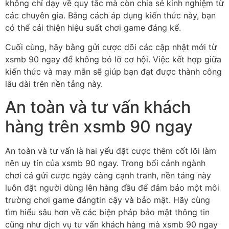
không chỉ dạy về quy tắc mà còn chia sẻ kinh nghiệm từ
các chuyên gia. Bằng cách áp dụng kiến thức này, bạn
có thể cải thiện hiệu suất chơi game đáng kể.
Cuối cùng, hãy bằng gửi cược dõi các cập nhật mới từ
xsmb 90 ngay để không bỏ lỡ cơ hội. Việc kết hợp giữa
kiến thức và may mắn sẽ giúp bạn đạt được thành công
lâu dài trên nền tảng này.
An toàn và tư vấn khách
hàng trên xsmb 90 ngay
An toàn và tư vấn là hai yếu đặt cược thêm cốt lõi làm
nên uy tín của xsmb 90 ngay. Trong bối cảnh ngành
chơi cá gửi cược ngày càng cạnh tranh, nền tảng này
luôn đặt người dùng lên hàng đầu để đảm bảo một môi
trường chơi game đángtin cậy và bảo mật. Hãy cùng
tìm hiểu sâu hơn về các biện pháp bảo mật thông tin
cũng như dịch vụ tư vấn khách hàng mà xsmb 90 ngay