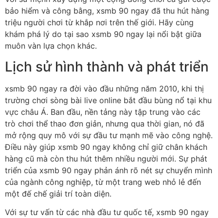
bảo hiểm và công bằng, xsmb 90 ngay đã thu hút hàng
triệu người chơi từ khắp nơi trên thế giới. Hãy cùng
khám phá lý do tại sao xsmb 90 ngay lại nổi bật giữa
muôn vàn lựa chọn khác.
Lịch sử hình thành và phát triển
xsmb 90 ngay ra đời vào đầu những năm 2010, khi thị
trường chơi sòng bài live online bắt đầu bùng nổ tại khu
vực châu Á. Ban đầu, nền tảng này tập trung vào các
trò chơi thể thao đơn giản, nhưng qua thời gian, nó đã
mở rộng quy mô với sự đầu tư mạnh mẽ vào công nghệ.
Điều này giúp xsmb 90 ngay không chỉ giữ chân khách
hàng cũ mà còn thu hút thêm nhiều người mới. Sự phát
triển của xsmb 90 ngay phản ánh rõ nét sự chuyển mình
của ngành công nghiệp, từ một trang web nhỏ lẻ đến
một đế chế giải trí toàn diện.
Với sự tư vấn từ các nhà đầu tư quốc tế, xsmb 90 ngay