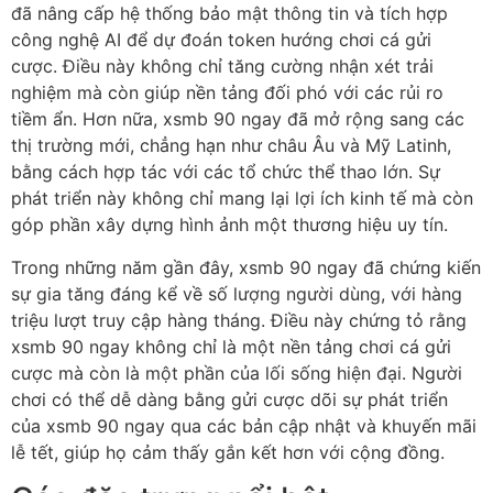
đã nâng cấp hệ thống bảo mật thông tin và tích hợp
công nghệ AI để dự đoán token hướng chơi cá gửi
cược. Điều này không chỉ tăng cường nhận xét trải
nghiệm mà còn giúp nền tảng đối phó với các rủi ro
tiềm ẩn. Hơn nữa, xsmb 90 ngay đã mở rộng sang các
thị trường mới, chẳng hạn như châu Âu và Mỹ Latinh,
bằng cách hợp tác với các tổ chức thể thao lớn. Sự
phát triển này không chỉ mang lại lợi ích kinh tế mà còn
góp phần xây dựng hình ảnh một thương hiệu uy tín.
Trong những năm gần đây, xsmb 90 ngay đã chứng kiến
sự gia tăng đáng kể về số lượng người dùng, với hàng
triệu lượt truy cập hàng tháng. Điều này chứng tỏ rằng
xsmb 90 ngay không chỉ là một nền tảng chơi cá gửi
cược mà còn là một phần của lối sống hiện đại. Người
chơi có thể dễ dàng bằng gửi cược dõi sự phát triển
của xsmb 90 ngay qua các bản cập nhật và khuyến mãi
lễ tết, giúp họ cảm thấy gắn kết hơn với cộng đồng.