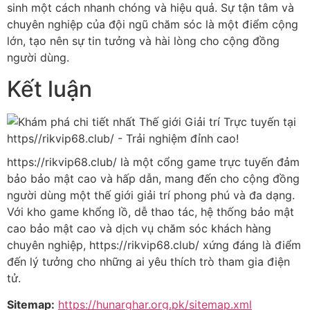
sinh một cách nhanh chóng và hiệu quả. Sự tận tâm và
chuyên nghiệp của đội ngũ chăm sóc là một điểm cộng
lớn, tạo nên sự tin tưởng và hài lòng cho cộng đồng
người dùng.
Kết luận
https://rikvip68.club/ là một cổng game trực tuyến đảm
bảo bảo mật cao và hấp dẫn, mang đến cho cộng đồng
người dùng một thế giới giải trí phong phú và đa dạng.
Với kho game khổng lồ, dễ thao tác, hệ thống bảo mật
cao bảo mật cao và dịch vụ chăm sóc khách hàng
chuyên nghiệp, https://rikvip68.club/ xứng đáng là điểm
đến lý tưởng cho những ai yêu thích trò tham gia điện
tử.
Sitemap:
https://hunarghar.org.pk/sitemap.xml