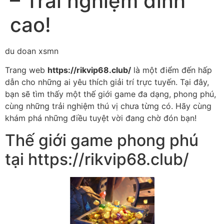
– Trải nghiệm đỉnh
cao!
du doan xsmn
Trang web
https://rikvip68.club/
là một điểm đến hấp
dẫn cho những ai yêu thích giải trí trực tuyến. Tại đây,
bạn sẽ tìm thấy một thế giới game đa dạng, phong phú,
cùng những trải nghiệm thú vị chưa từng có. Hãy cùng
khám phá những điều tuyệt vời đang chờ đón bạn!
Thế giới game phong phú
tại https://rikvip68.club/