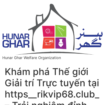
Hunar Ghar Welfare Organization
Khám phá Thế giới
Giải trí Trực tuyến tại
https__rikvip68.club_