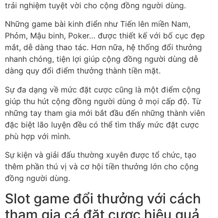
trải nghiệm tuyệt vời cho cộng đồng người dùng.
Những game bài kinh điển như Tiến lên miền Nam,
Phỏm, Mậu binh, Poker… được thiết kế với bố cục đẹp
mắt, dễ dàng thao tác. Hơn nữa, hệ thống đổi thưởng
nhanh chóng, tiện lợi giúp cộng đồng người dùng dễ
dàng quy đổi điểm thưởng thành tiền mặt.
Sự đa dạng về mức đặt cược cũng là một điểm cộng
giúp thu hút cộng đồng người dùng ở mọi cấp độ. Từ
những tay tham gia mới bắt đầu đến những thành viên
đặc biệt lão luyện đều có thể tìm thấy mức đặt cược
phù hợp với mình.
Sự kiện và giải đấu thường xuyên được tổ chức, tạo
thêm phần thú vị và cơ hội tiền thưởng lớn cho cộng
đồng người dùng.
Slot game đổi thưởng với cách
tham gia cá đặt cược hiệu quả