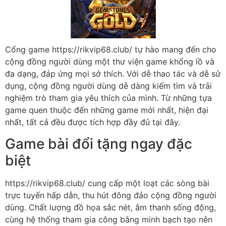
Cổng game https://rikvip68.club/ tự hào mang đến cho
cộng đồng người dùng một thư viện game khổng lồ và
đa dạng, đáp ứng mọi sở thích. Với dễ thao tác và dễ sử
dụng, cộng đồng người dùng dễ dàng kiếm tìm và trải
nghiệm trò tham gia yêu thích của mình. Từ những tựa
game quen thuộc đến những game mới nhất, hiện đại
nhất, tất cả đều được tích hợp đầy đủ tại đây.
Game bài đổi tặng ngay đặc
biệt
https://rikvip68.club/ cung cấp một loạt các sòng bài
trực tuyến hấp dẫn, thu hút đông đảo cộng đồng người
dùng. Chất lượng đồ họa sắc nét, âm thanh sống động,
cùng hệ thống tham gia công bằng minh bạch tạo nên