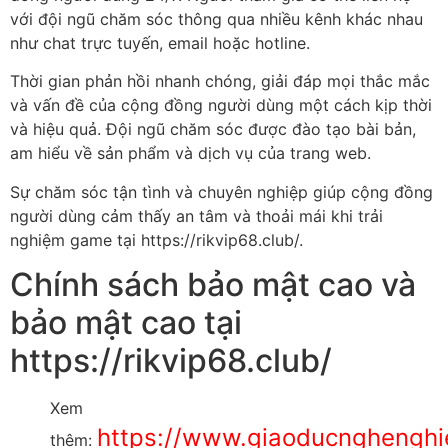
với đội ngũ chăm sóc thông qua nhiều kênh khác nhau
như chat trực tuyến, email hoặc hotline.
Thời gian phản hồi nhanh chóng, giải đáp mọi thắc mắc
và vấn đề của cộng đồng người dùng một cách kịp thời
và hiệu quả. Đội ngũ chăm sóc được đào tạo bài bản,
am hiểu về sản phẩm và dịch vụ của trang web.
Sự chăm sóc tận tình và chuyên nghiệp giúp cộng đồng
người dùng cảm thấy an tâm và thoải mái khi trải
nghiệm game tại https://rikvip68.club/.
Chính sách bảo mật cao và
bảo mật cao tại
https://rikvip68.club/
Xem
https://www.giaoducnghenghi
thêm: