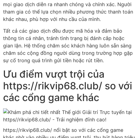
mọi giao dịch diễn ra nhanh chóng và chính xác. Người
tham gia có thể lựa chọn nhiều phương thức thanh toán
khác nhau, phù hợp với nhu cầu của mình.
Tất cả các giao dịch đều được mã hóa và đảm bảo
thông tin cá nhân, tránh tình trạng bị đánh cắp hoặc
gian lận. Hệ thống chăm sóc khách hàng luôn sẵn sàng
chăm sóc cộng đồng người dùng trong trường hợp gặp
sự cố trong quá trình gửi tiền hoặc rút tiền.
Ưu điểm vượt trội của
https://rikvip68.club/ so với
các cổng game khác
https://rikvip68.club/ nổi bật so với các cổng game
khác nhờ vào nhiều ưu điểm vượt trội, thu hút hàng triệu