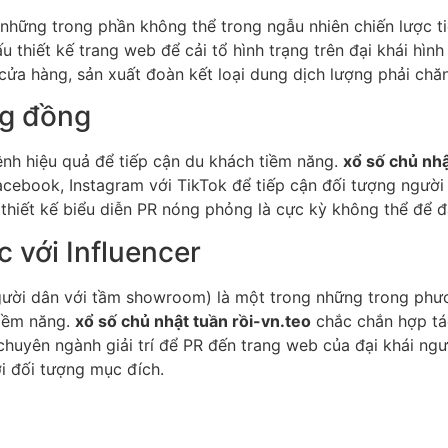
 những trong phần không thể trong ngẫu nhiên chiến lược t
ấu thiết kế trang web để cải tổ hình trạng trên đại khái hì
ửa hàng, sản xuất đoàn kết loại dung dịch lượng phải chăn
ng đồng
nh hiệu quả để tiếp cận du khách tiềm năng.
xổ số chủ nhậ
Facebook, Instagram với TikTok để tiếp cận đối tượng người
thiết kế biểu diễn PR nóng phỏng là cực kỳ không thể để đ
c với Influencer
 (người dân với tầm showroom) là một trong những trong p
tiềm năng.
xổ số chủ nhật tuần rồi-vn.teo
chắc chắn hợp tác
huyên ngành giải trí để PR đến trang web của đại khái ngườ
i đối tượng mục đích.