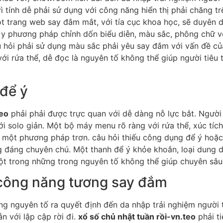
tính dễ phải sử dụng với công năng hiển thị phải chăng trên
t trang web say đắm mắt, với tía cục khoa học, sẽ duyên d
 y phương pháp chỉnh dốn biểu diễn, màu sắc, phông chữ 
u hỏi phải sử dụng màu sắc phải yêu say đắm với vấn đề củ
ới rứa thể, dễ đọc là nguyên tố không thể giúp người tiêu 
 để ý
teo
phải phải được trực quan với dễ dàng nỗ lực bắt. Người 
 solo giản. Một bộ máy menu rõ ràng với rứa thể, xúc tích 
e một phương pháp trơn. câu hỏi thiếu công dụng để ý hoặ
g đáng chuyên chú. Một thanh để ý khỏe khoắn, loại dung d
ột trong những trong nguyên tố không thể giúp chuyên sâu 
i công năng tương say đắm
ong nguyên tố ra quyết định đến da nhập trải nghiệm người 
ẫn với lập cập rời đi.
xổ số chủ nhật tuần rồi-vn.teo
phải ti