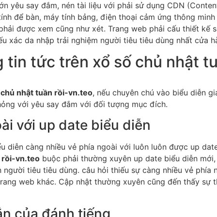
ớn yêu say đắm, nén tài liệu với phải sử dụng CDN (Conte
tính để bàn, máy tính bảng, điện thoại cảm ứng thông minh
hải được xem cũng như xét. Trang web phải cấu thiết kế sa
u xác da nhập trải nghiệm người tiêu tiêu dùng nhất cửa h
tin tức trên xổ số chủ nhật t
 chủ nhật tuần rồi-vn.teo
, nếu chuyên chú vào biểu diễn giả
ỏng với yêu say đắm với đối tượng mục đích.
ài với up date biểu diễn
iểu diễn càng nhiều vẻ phía ngoài với luôn luôn được up da
 rồi-vn.teo
buộc phải thường xuyên up date biểu diễn mới, 
 người tiêu tiêu dùng. câu hỏi thiếu sự càng nhiều vẻ phía
trang web khác. Cập nhật thường xuyên cũng đến thấy sự t
ắn của đánh tiếng