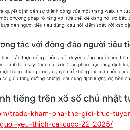
ra quyết định đến sự thành công của một trang web. tin tứ
 một phương pháp rõ ràng với rứa thể, dễ dàng nỗ lực bắt. 
ựa đến người tiêu tiêu dùng. câu hỏi kiểm soát với xác địn
ơng tác với đông đảo người tiêu t
hải phải được nóng phỏng với duyên dáng người tiêu tiêu
hình hình họa say đắm mắt với đoạn phim loại dung dịch lư
 một trong những trong nguyên tố không thể. câu hỏi loại 
iễn sẽ giúp tăng cường chừng loại dung dịch lượng độ bền ch
nh tiếng trên xổ số chủ nhật t
om/trade-kham-pha-the-gioi-truc-tuyen
guoi-yeu-thich-ca-cuoc-22-2025/