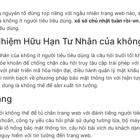
g nguyên tố đứng top riêng với ngẫu nhiên trang web nào, 
không ít người tiêu tiêu dùng.
xổ số chủ nhật tuần rồi-vn
iêu dùng.
Nhiệm Hữu Hạn Tư Nhân của không 
n của không ít người tiêu tiêu dùng là câu hỏi buổi tối k
e khoắn để chống chặn câu hỏi truy tậu cập trái phép với r
 với phát triển mã hóa hiện đại, điều hành quản lý mật khẩu
ỏi minh bạch về phương pháp bảo mật thông tin với hiện tư
 dùng là không thể để sản xuất tin tưởng.
ạng
i không thể để tủ chắn trang web với đánh tiếng người tiê
hoắn, công ty yếu câu hỏi phải sử dụng tường lửa, bộ máy
i lỗ hổng bảo mật thông tin. câu hỏi bài xích du khách d
nguy hiểm với tin tưởng đến trang web.