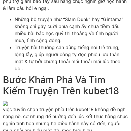
phụ trợ giảm bao tay sau hàng chục nghìn giờ học hành
& làm câu hỏi e ngại.
Những bộ truyện như “Slam Dunk” hay “Gintama”
không chỉ gây cười phía cạnh ấy chứa tiềm dấu
nhiều bài bác học quý thi thoảng về tình người
mua, tình cộng đồng.
Truyện hài thường cần dùng tiếng nói trẻ trung,
lộng lẫy, giúp người công ty đọc phiêu lưu thân
mật & tự bởi chưng thoải mái thoải mái lúc theo
dõi.
Bước Khám Phá Và Tìm
Kiếm Truyện Trên kubet18
việc tuyển chọn truyện phía trên kubet18 không đề nghị
nặng nề, cơ nhưng để hướng đến lúc kết thúc hàng chục
nghìn tinh hoa nhưng hệ điều hành này có đến, người
mua phải am hiểu một đôi mẹo hữu hiệu.