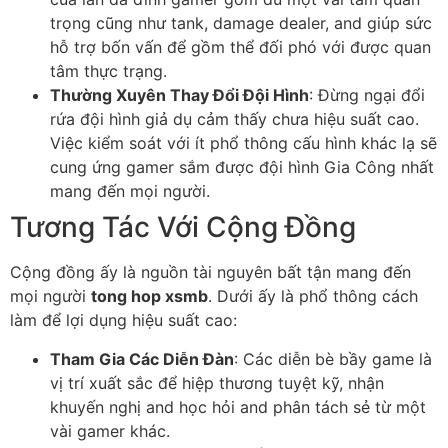
trọng cũng như tank, damage dealer, and giúp sức
hỗ trợ bốn vấn để gồm thể đối phó với được quan
tâm thực trạng.
Thường Xuyên Thay Đổi Đội Hình
: Đừng ngại đổi
rứa đội hình giả dụ cảm thấy chưa hiệu suất cao.
Việc kiểm soát với ít phổ thông cấu hình khác lạ sẽ
cung ứng gamer sắm được đội hình Gia Công nhất
mang đến mọi người.
Tương Tác Với Cộng Đồng
Cộng đồng ấy là nguồn tài nguyên bất tận mang đến
mọi người
tong hop xsmb
. Dưới ấy là phổ thông cách
làm để lợi dụng hiệu suất cao:
Tham Gia Các Diễn Đàn
: Các diễn bè bầy game là
vị trí xuất sắc để hiệp thương tuyệt kỹ, nhận
khuyến nghị and học hỏi and phân tách sẻ từ một
vài gamer khác.