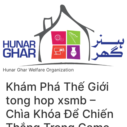
Hunar Ghar Welfare Organization
Khám Phá Thế Giới
tong hop xsmb –
Chìa Khóa Để Chiến