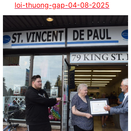
loi-thuong-gap-04-08-2025