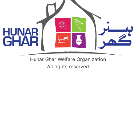
Hunar Ghar Welfare Organization
All rights reserved