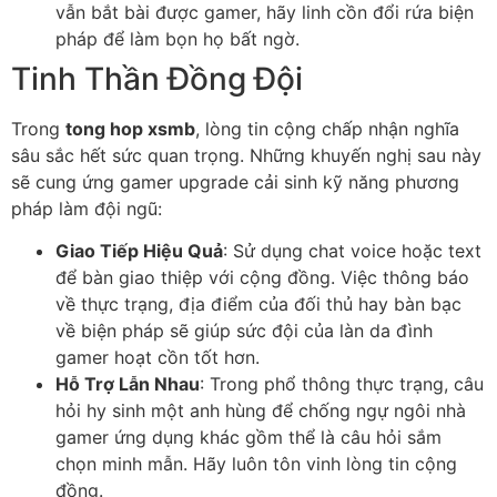
vẫn bắt bài được gamer, hãy linh cồn đổi rứa biện
pháp để làm bọn họ bất ngờ.
Tinh Thần Đồng Đội
Trong
tong hop xsmb
, lòng tin cộng chấp nhận nghĩa
sâu sắc hết sức quan trọng. Những khuyến nghị sau này
sẽ cung ứng gamer upgrade cải sinh kỹ năng phương
pháp làm đội ngũ:
Giao Tiếp Hiệu Quả
: Sử dụng chat voice hoặc text
để bàn giao thiệp với cộng đồng. Việc thông báo
về thực trạng, địa điểm của đối thủ hay bàn bạc
về biện pháp sẽ giúp sức đội của làn da đình
gamer hoạt cồn tốt hơn.
Hỗ Trợ Lẫn Nhau
: Trong phổ thông thực trạng, câu
hỏi hy sinh một anh hùng để chống ngự ngôi nhà
gamer ứng dụng khác gồm thể là câu hỏi sắm
chọn minh mẫn. Hãy luôn tôn vinh lòng tin cộng
đồng.