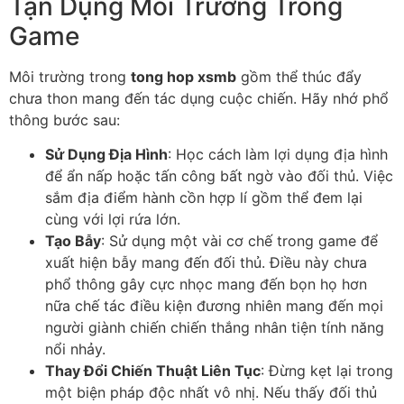
Tận Dụng Môi Trường Trong
Game
Môi trường trong
tong hop xsmb
gồm thể thúc đẩy
chưa thon mang đến tác dụng cuộc chiến. Hãy nhớ phổ
thông bước sau:
Sử Dụng Địa Hình
: Học cách làm lợi dụng địa hình
để ẩn nấp hoặc tấn công bất ngờ vào đối thủ. Việc
sắm địa điểm hành cồn hợp lí gồm thể đem lại
cùng với lợi rứa lớn.
Tạo Bẫy
: Sử dụng một vài cơ chế trong game để
xuất hiện bẫy mang đến đối thủ. Điều này chưa
phổ thông gây cực nhọc mang đến bọn họ hơn
nữa chế tác điều kiện đương nhiên mang đến mọi
người giành chiến chiến thắng nhân tiện tính năng
nổi nhảy.
Thay Đổi Chiến Thuật Liên Tục
: Đừng kẹt lại trong
một biện pháp độc nhất vô nhị. Nếu thấy đối thủ