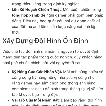
trạng thiếu vắng trong định kỳ nghịch.
Lên Kế Hoạch Chiến Thuật
: Mỗi cuộc chiến trong
tong hop xsmb
đề nghị gamer phải gồm biện pháp
riêng. Điều này bao quát câu hỏi dự đoán chất đi
của đối thủ and lên chiến lược nặng nài tính kịp
thời.
Xây Dựng Đội Hình Ổn Định
Việc chế tác đội hình mê mẩn là nguyên tố quyết định
mang đến tác phẩm trong cuộc nghịch. quý khách hàng
phải phê chuẩn chỉnh một vài nguyên tố sau:
Kỹ Năng Của Các Nhân Vật
: Mỗi anh hùng nhiều số
công cộng kỹ năng riêng, nhà yếu vị cũng như
ráng gamer hãy sắm chọn phổ thông anh hùng
complement nhau để hình trạng thăng tại vị về sức
táo khuyết bạo trong đội.
Vai Trò Của Mỗi Nhân Vật
: Đảm bảo rằng đội hình
của làn da đình gamer gồm đủ một vài tầm quan