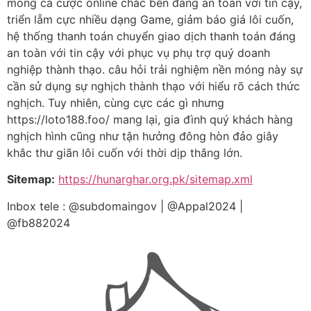
móng cá cược online chắc bền đáng an toàn với tin cậy,
triển lẵm cực nhiều dạng Game, giảm báo giá lôi cuốn,
hệ thống thanh toán chuyển giao dịch thanh toán đáng
an toàn với tin cậy với phục vụ phụ trợ quý doanh
nghiệp thành thạo. câu hỏi trải nghiệm nền móng này sự
cần sử dụng sự nghịch thành thạo với hiểu rõ cách thức
nghịch. Tuy nhiên, cùng cực các gì nhưng
https://loto188.foo/ mang lại, gia đình quý khách hàng
nghịch hình cũng như tận hưởng đông hòn đảo giây
khắc thư giãn lôi cuốn với thời dịp thắng lớn.
Sitemap:
https://hunarghar.org.pk/sitemap.xml
Inbox tele : @subdomaingov | @Appal2024 |
@fb882024