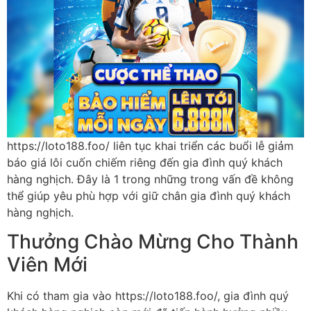
https://loto188.foo/ liên tục khai triển các buổi lễ giảm
báo giá lôi cuốn chiếm riêng đến gia đình quý khách
hàng nghịch. Đây là 1 trong những trong vấn đề không
thể giúp yêu phù hợp với giữ chân gia đình quý khách
hàng nghịch.
Thưởng Chào Mừng Cho Thành
Viên Mới
Khi có tham gia vào https://loto188.foo/, gia đình quý