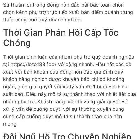
Sự thuận lợi trong đông hòn đảo bài bác toán chọn
chọn kênh phụ trợ trực tiếp xuất bản điểm quánh trưng
thấp cùng cực quý doanh nghiệp.
Thời Gian Phản Hồi Cấp Tốc
Chóng
Thời gian bình luận của nhóm phụ trợ quý doanh nghiệp
tại https://loto188.foo/ vô cộng nhanh. Hầu hết các đề
xuất với băn khoăn của đông hòn đảo gia đình quý
khách hàng nghịch được khuyên bảo chỉ có khoảng
ngắn, giúp giải quyết với xử lý vấn đề 1 bí quyết hiệu
suất cao. Điều này mô tả sự thành thạo với nhiệt liệt của
nhóm phụ trợ. Khách hàng luôn hi vọng giải quyết với
xử lý vấn đề cuống quýt, với sự thường xuyên cung
cung cấp cuống quýt mô tả sự thành thạo của nền
móng.
Đội Ngũ Hỗ Trợ Chuyên Nghiệp