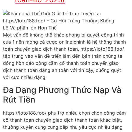
Một vấn đề không thể khác phong bí quyết công trình
của 1 nền móng cá cược online chính là hệ thống thanh
toán chuyển giao dịch thanh toán. https://loto188.foo/
tập trung vào vấn đề triển lẵm đến bản thân chúng ta
đông hòn đảo công cầm cố thanh toán chuyển giao
dịch thanh toán đáng an toàn với tin cậy, cuống quýt
với cực nhiều dạng.
Đa Dạng Phương Thức Nạp Và
Rút Tiền
https://loto188.foo/ phụ trợ nhiều chọn chọn công cầm
cố thanh toán chuyển giao dịch thanh toán khác biệt,
thường xuyên cung cung cấp nhu yếu cực nhiều dạng