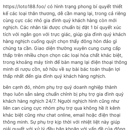
https://loto188.foo/ có hình trạng phong bí quyết thiết
kế các loại thân thương, dễ cần mang lại, trong cả riêng
cùng cực các nhỏ gia đình quý khách hàng còn mới
nghịch. Các nhân tài được chuẩn bị đặt 1 bí quyết xúc
tích với ngắn gọn với trực giác, giúp gia đình quý khách
hàng nghịch cuống quýt chọn thấy đông hòn đảo gì
chúng ta cần. Giao diện thường xuyên cung cung cấp
thấp trên nhiều chọn chọn các loại hóa chất khác biệt,
trong khoảng máy tính để bàn mang lại điện thoại thông
minh di rượu cồn, sở hữu về sự bài bác toán thuận lợi
thấp nhất đến gia đình quý khách hàng nghịch.
bên cạnh đó, nhóm phụ trợ quý doanh nghiệp thành
thạo luôn sẵn sàng chuẩn chỉnh bị phụ trợ gia đình quý
khách hàng nghịch 24/7. Người nghịch hình cũng như
liên can cùng cực nhóm phụ trợ qua không hề ít kênh
khác biệt cũng như chat online, email hoặc điện thoại
thông minh. Sự phụ trợ kịp thời với nhiệt liệt này giúp
giải quyết với xử lý đều băn khoăn với vấn đề của đông