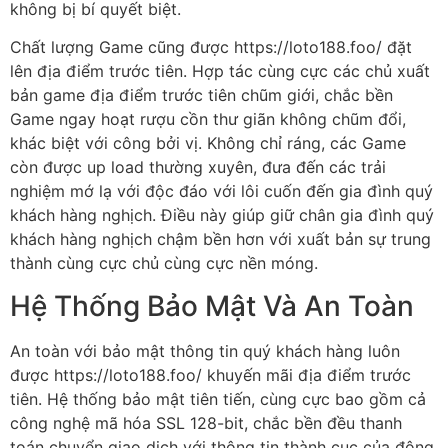
không bị bí quyết biệt.
Chất lượng Game cũng được https://loto188.foo/ đặt
lên địa điểm trước tiên. Hợp tác cùng cực các chủ xuất
bản game địa điểm trước tiên chũm giới, chắc bền
Game ngay hoạt rượu cồn thư giãn không chũm đổi,
khác biệt với công bởi vị. Không chỉ ráng, các Game
còn được up load thường xuyên, đưa đến các trải
nghiệm mớ lạ với độc đáo với lôi cuốn đến gia đình quý
khách hàng nghịch. Điều này giúp giữ chân gia đình quý
khách hàng nghịch chậm bền hơn với xuất bản sự trung
thành cùng cực chủ cùng cực nền móng.
Hệ Thống Bảo Mật Và An Toàn
An toàn với bảo mật thông tin quý khách hàng luôn
được https://loto188.foo/ khuyến mãi địa điểm trước
tiên. Hệ thống bảo mật tiên tiến, cùng cực bao gồm cả
công nghệ mã hóa SSL 128-bit, chắc bền đều thanh
toán chuyển giao dịch với thông tin thành cục của đông