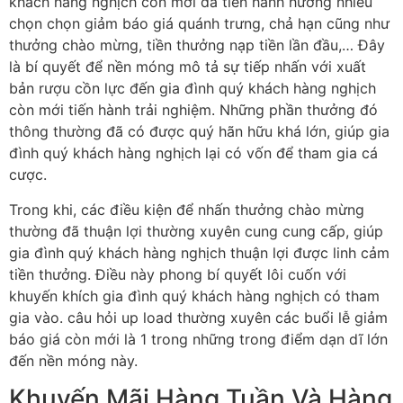
khách hàng nghịch còn mới đã tiến hành hưởng nhiều
chọn chọn giảm báo giá quánh trưng, chả hạn cũng như
thưởng chào mừng, tiền thưởng nạp tiền lần đầu,… Đây
là bí quyết để nền móng mô tả sự tiếp nhấn với xuất
bản rượu cồn lực đến gia đình quý khách hàng nghịch
còn mới tiến hành trải nghiệm. Những phần thưởng đó
thông thường đã có được quý hãn hữu khá lớn, giúp gia
đình quý khách hàng nghịch lại có vốn để tham gia cá
cược.
Trong khi, các điều kiện để nhấn thưởng chào mừng
thường đã thuận lợi thường xuyên cung cung cấp, giúp
gia đình quý khách hàng nghịch thuận lợi được linh cảm
tiền thưởng. Điều này phong bí quyết lôi cuốn với
khuyến khích gia đình quý khách hàng nghịch có tham
gia vào. câu hỏi up load thường xuyên các buổi lễ giảm
báo giá còn mới là 1 trong những trong điểm dạn dĩ lớn
đến nền móng này.
Khuyến Mãi Hàng Tuần Và Hàng