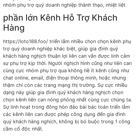
nhóm phụ trợ quý doanh nghiệp thành thạo, nhiệt liệt.
phần lớn Kênh Hỗ Trợ Khách
Hàng
https://loto188.foo/ triển lẵm nhiều chọn chọn kênh phụ
trợ quý doanh nghiệp khác biệt, giúp gia đình quý
khách hàng nghịch thuận lợi liên can vẫn được linh cảm
sự phụ trợ kịp thời. Người nghịch hình cũng như liên can
cùng cực nhóm phụ trợ qua không hề ít kênh cũng như
chat online, email, điện thoại thông minh, hoặc nhưng
thậm chí còn các trang mạng thị trường. Sự cực nhiều
dạng này giúp gia đình quý khách hàng nghịch chọn
chọn kênh liên can nóng phỏng nhất cùng cực chúng ta.
Sự linh hoạt trong đông hòn đảo bài bác toán triển lẵm
các kênh liên can được phép công dụng đến gia đình
quý khách hàng nghịch, không bị bó buộc trong 1 công
cầm cố độc nhất.