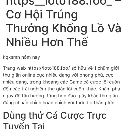
https__loto188.foo_ –
Cơ Hội Trúng
Thưởng Khổng Lồ Và
Nhiều Hơn Thế
kqxsmn hôm nay
Trang web https://loto188.foo/ sở hữu về 1 chũm giới
thư giãn online cực nhiều dạng với phong phú, cực
nhiều dạng, trong khoảng các Game cá cược lôi cuốn
đến các trải nghiệm thư giãn lôi cuốn khác. Khám phá
ngay để tận hưởng đông hòn đảo giây khắc thư giãn
đúng chuẩn chỉnh hoàn chỉnh với thời dịp thắng lớn!
Dùng thử Cá Cược Trực
Tuyến Tại