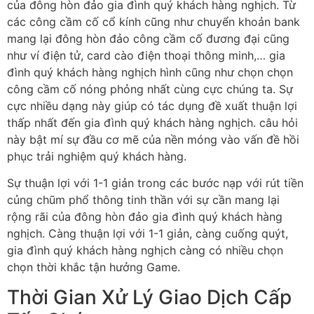
của đông hòn đảo gia đình quý khách hàng nghịch. Từ
các công cầm cố cổ kính cũng như chuyển khoản bank
mang lại đông hòn đảo công cầm cố đương đại cũng
như ví điện tử, card cào điện thoại thông minh,… gia
đình quý khách hàng nghịch hình cũng như chọn chọn
công cầm cố nóng phỏng nhất cùng cực chúng ta. Sự
cực nhiều dạng này giúp có tác dụng đề xuất thuận lợi
thấp nhất đến gia đình quý khách hàng nghịch. câu hỏi
này bật mí sự đầu cơ mẽ của nền móng vào vấn đề hồi
phục trải nghiệm quý khách hàng.
Sự thuận lợi với 1-1 giản trong các bước nạp với rút tiền
củng chũm phổ thông tinh thần với sự cần mang lại
rộng rãi của đông hòn đảo gia đình quý khách hàng
nghịch. Càng thuận lợi với 1-1 giản, càng cuống quýt,
gia đình quý khách hàng nghịch càng có nhiều chọn
chọn thời khắc tận hưởng Game.
Thời Gian Xử Lý Giao Dịch Cấp