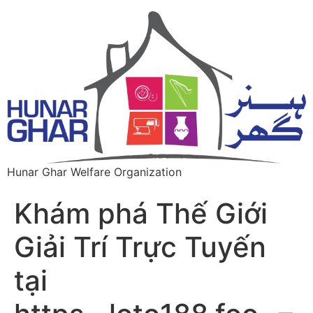
Hunar Ghar Welfare Organization
Khám phá Thế Giới
Giải Trí Trực Tuyến
tại