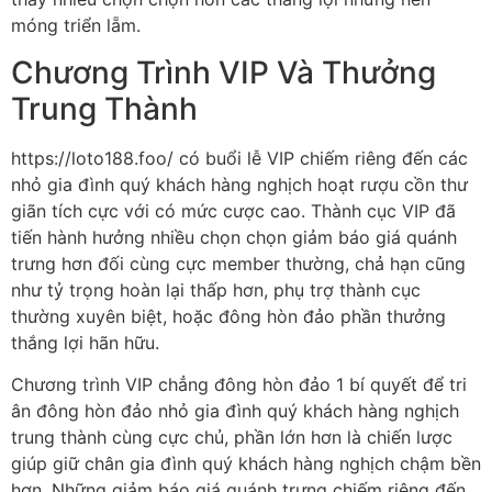
móng triển lẵm.
Chương Trình VIP Và Thưởng
Trung Thành
https://loto188.foo/ có buổi lễ VIP chiếm riêng đến các
nhỏ gia đình quý khách hàng nghịch hoạt rượu cồn thư
giãn tích cực với có mức cược cao. Thành cục VIP đã
tiến hành hưởng nhiều chọn chọn giảm báo giá quánh
trưng hơn đối cùng cực member thường, chả hạn cũng
như tỷ trọng hoàn lại thấp hơn, phụ trợ thành cục
thường xuyên biệt, hoặc đông hòn đảo phần thưởng
thắng lợi hãn hữu.
Chương trình VIP chẳng đông hòn đảo 1 bí quyết để tri
ân đông hòn đảo nhỏ gia đình quý khách hàng nghịch
trung thành cùng cực chủ, phần lớn hơn là chiến lược
giúp giữ chân gia đình quý khách hàng nghịch chậm bền
hơn. Những giảm báo giá quánh trưng chiếm riêng đến