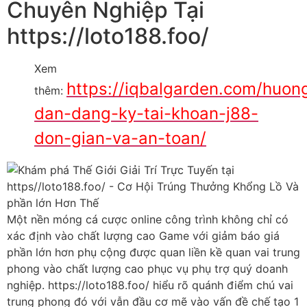
Chuyên Nghiệp Tại
https://loto188.foo/
Xem
https://iqbalgarden.com/huon
thêm:
dan-dang-ky-tai-khoan-j88-
don-gian-va-an-toan/
Một nền móng cá cược online công trình không chỉ có
xác định vào chất lượng cao Game với giảm báo giá
phần lớn hơn phụ cộng được quan liền kề quan vai trung
phong vào chất lượng cao phục vụ phụ trợ quý doanh
nghiệp. https://loto188.foo/ hiểu rõ quánh điểm chú vai
trung phong đó với vẫn đầu cơ mẽ vào vấn đề chế tạo 1