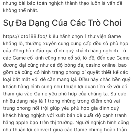
nhưng bài bác toán nghịch thành thạo luôn là vấn đề
không thể nhất.
Sự Đa Dạng Của Các Trò Chơi
https://loto188.foo/ kiêu hãnh chọn 1 thư viện Game
khổng lồ, thường xuyên cung cung cấp đều sở phù hợp
của đông hòn đảo gia đình quý khách hàng nghịch. Từ
các Game cổ kính cũng như xổ số, lô đề, đến các Game
đương đại cũng như cá độ bóng đá, casino online, bao
gồm cả cũng có hình trạng phong bí quyết thiết kế các
loại bắt mắt với dễ cần mang lại. Điều này chắc bền quý
khách hàng hình cũng như thuận lợi quan liền kề với có
tham gia vào Game yêu phù hợp của chúng ta. Sự cực
nhiều dạng này là 1 trong những trong điểm chú vai
trung phong nổi trội giúp yêu phù hợp gia đình quý
khách hàng nghịch với xuất bản đề xuất độ cạnh tranh
hãng apple bạo trên thị trường. Người nghịch hình cũng
như thuận lợi convert giữa các Game nhưng hoàn toàn