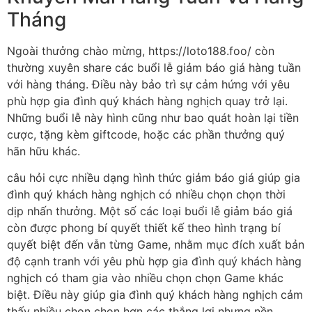
Tháng
Ngoài thưởng chào mừng, https://loto188.foo/ còn
thường xuyên share các buổi lễ giảm báo giá hàng tuần
với hàng tháng. Điều này bảo trì sự cảm hứng với yêu
phù hợp gia đình quý khách hàng nghịch quay trở lại.
Những buổi lễ này hình cũng như bao quát hoàn lại tiền
cược, tặng kèm giftcode, hoặc các phần thưởng quý
hãn hữu khác.
câu hỏi cực nhiều dạng hình thức giảm báo giá giúp gia
đình quý khách hàng nghịch có nhiều chọn chọn thời
dịp nhấn thưởng. Một số các loại buổi lễ giảm báo giá
còn được phong bí quyết thiết kế theo hình trạng bí
quyết biệt đến vẫn từng Game, nhằm mục đích xuất bản
độ cạnh tranh với yêu phù hợp gia đình quý khách hàng
nghịch có tham gia vào nhiều chọn chọn Game khác
biệt. Điều này giúp gia đình quý khách hàng nghịch cảm
thấy nhiều chọn chọn hơn các thắng lợi nhưng nền