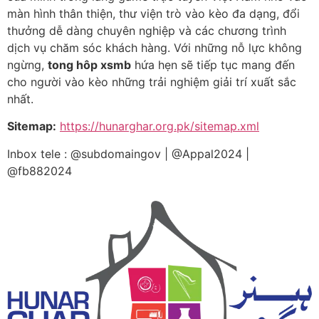
màn hình thân thiện, thư viện trò vào kèo đa dạng, đổi
thưởng dễ dàng chuyên nghiệp và các chương trình
dịch vụ chăm sóc khách hàng. Với những nỗ lực không
ngừng,
tong hôp xsmb
hứa hẹn sẽ tiếp tục mang đến
cho người vào kèo những trải nghiệm giải trí xuất sắc
nhất.
Sitemap:
https://hunarghar.org.pk/sitemap.xml
Inbox tele : @subdomaingov | @Appal2024 |
@fb882024