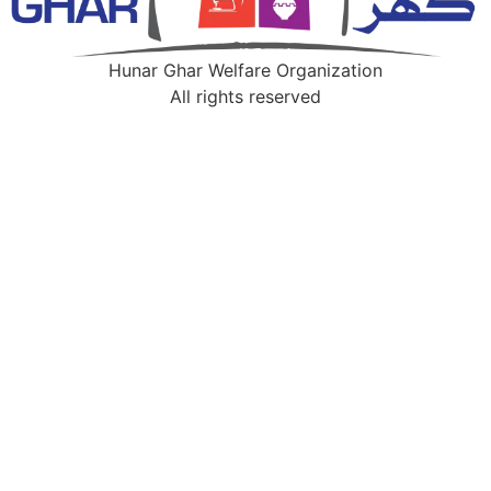
Hunar Ghar Welfare Organization
All rights reserved