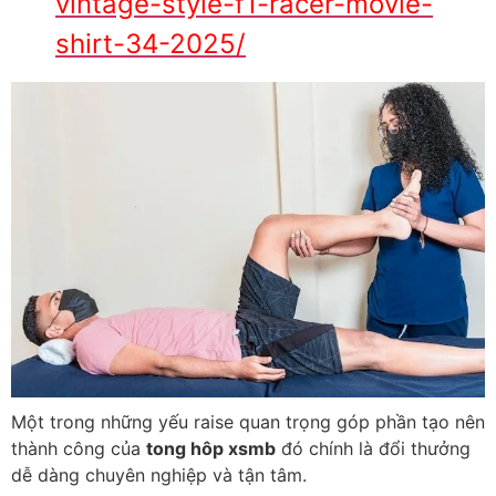
vintage-style-f1-racer-movie-
shirt-34-2025/
Một trong những yếu raise quan trọng góp phần tạo nên
thành công của
tong hôp xsmb
đó chính là đổi thưởng
dễ dàng chuyên nghiệp và tận tâm.