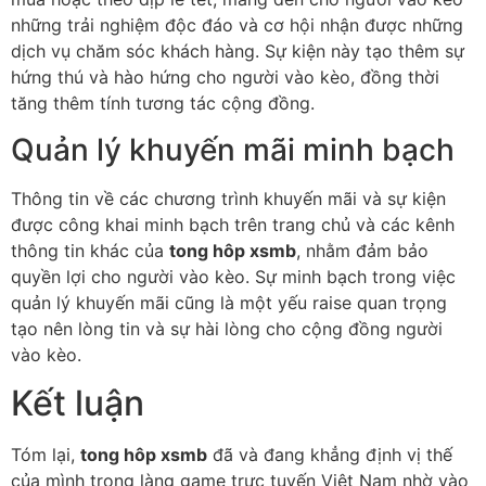
những trải nghiệm độc đáo và cơ hội nhận được những
dịch vụ chăm sóc khách hàng. Sự kiện này tạo thêm sự
hứng thú và hào hứng cho người vào kèo, đồng thời
tăng thêm tính tương tác cộng đồng.
Quản lý khuyến mãi minh bạch
Thông tin về các chương trình khuyến mãi và sự kiện
được công khai minh bạch trên trang chủ và các kênh
thông tin khác của
tong hôp xsmb
, nhằm đảm bảo
quyền lợi cho người vào kèo. Sự minh bạch trong việc
quản lý khuyến mãi cũng là một yếu raise quan trọng
tạo nên lòng tin và sự hài lòng cho cộng đồng người
vào kèo.
Kết luận
Tóm lại,
tong hôp xsmb
đã và đang khẳng định vị thế
của mình trong làng game trực tuyến Việt Nam nhờ vào