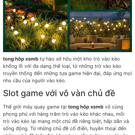
tong hôp xsmb
tự hào sở hữu một kho trò vào kèo
khổng lồ với đa dạng thể loại, từ những trò vào kèo
truyền thống đến những tựa game hiện đại, đáp ứng mọi
nhu cầu của người vào kèo.
Slot game với vô vàn chủ đề
Thế giới máy quay game tại
tong hôp xsmb
vô cùng
phong phú với hàng trăm trò vào kèo khác nhau, mỗi
trò vào kèo lại mang một chủ đề riêng biệt, hấp dẫn và
sống động. Từ những chủ đề cổ điển, huyền thoại đến