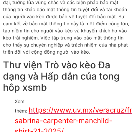
đại, tường lửa vững chắc và các biện pháp bảo mật
thông tin khác bảo mật thông tin tuyệt đối và tài khoản
của người vào kèo được bảo vệ tuyệt đối bảo mật. Sự
cam kết về bảo mật thông tin này là một điểm cộng lớn,
tạo niềm tin cho người vào kèo và khuyến khích họ vào
kèo trải nghiệm. Việc tập trung vào bảo mật thông tin
cho thấy sự chuyên nghiệp và trách nhiệm của nhà phát
triển đối với cộng đồng người vào kèo.
Thư viện Trò vào kèo Đa
dạng và Hấp dẫn của tong
hôp xsmb
Xem
https://www.uv.mx/veracruz/f
thêm:
sabrina-carpenter-manchild-
shirt-21-2025/