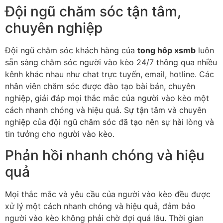
Đội ngũ chăm sóc tận tâm,
chuyên nghiệp
Đội ngũ chăm sóc khách hàng của
tong hôp xsmb
luôn
sẵn sàng chăm sóc người vào kèo 24/7 thông qua nhiều
kênh khác nhau như chat trực tuyến, email, hotline. Các
nhân viên chăm sóc được đào tạo bài bản, chuyên
nghiệp, giải đáp mọi thắc mắc của người vào kèo một
cách nhanh chóng và hiệu quả. Sự tận tâm và chuyên
nghiệp của đội ngũ chăm sóc đã tạo nên sự hài lòng và
tin tưởng cho người vào kèo.
Phản hồi nhanh chóng và hiệu
quả
Mọi thắc mắc và yêu cầu của người vào kèo đều được
xử lý một cách nhanh chóng và hiệu quả, đảm bảo
người vào kèo không phải chờ đợi quá lâu. Thời gian