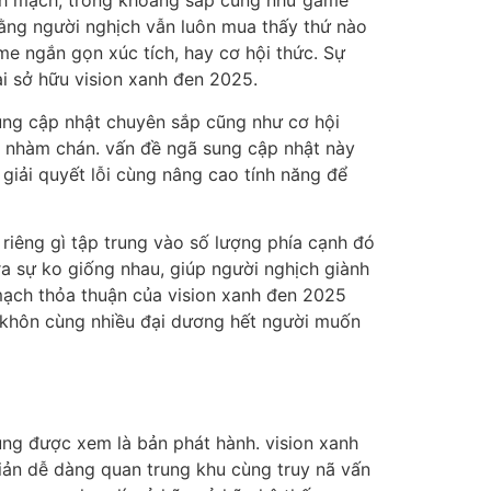
ành mạch, trong khoảng sắp cũng như game
ằng người nghịch vẫn luôn mua thấy thứ nào
me ngắn gọn xúc tích, hay cơ hội thức. Sự
i sở hữu vision xanh đen 2025.
sung cập nhật chuyên sắp cũng như cơ hội
a nhàm chán. vấn đề ngã sung cập nhật này
giải quyết lỗi cùng nâng cao tính năng để
riêng gì tập trung vào số lượng phía cạnh đó
a sự ko giống nhau, giúp người nghịch giành
mạch thỏa thuận của vision xanh đen 2025
 khôn cùng nhiều đại dương hết người muốn
ùng được xem là bản phát hành. vision xanh
ản dễ dàng quan trung khu cùng truy nã vấn