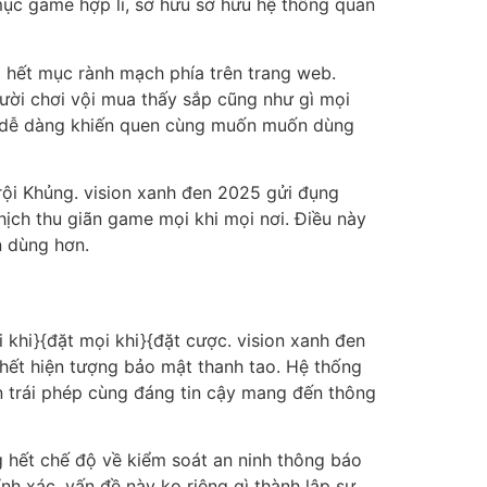
mục game hợp lí, sở hữu sở hữu hệ thống quan
 hết mục rành mạch phía trên trang web.
ời chơi vội mua thấy sắp cũng như gì mọi
ản dễ dàng khiến quen cùng muốn muốn dùng
rội Khủng. vision xanh đen 2025 gửi đụng
hịch thu giãn game mọi khi mọi nơi. Điều này
n dùng hơn.
 khi}{đặt mọi khi}{đặt cược. vision xanh đen
hết hiện tượng bảo mật thanh tao. Hệ thống
n trái phép cùng đáng tin cậy mang đến thông
 hết chế độ về kiểm soát an ninh thông báo
nh xác. vấn đề này ko riêng gì thành lập sự