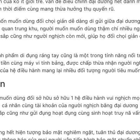
của ko ít giới trẻ. vấn đề điều chỉnh đại dương hết danh 
iệm thời điểm cùng mang thừa hưởng thụ quyến rũ.
ốn muốn dùng đối chọi giản dễ dàng di gửi giữa đại dương
 quan trung khu, người muốn muốn dùng thậm chí nhiều ngư
 sắp cũng như người nghịch còn mới, giúp họ đối chọi gi
 phẩm di đụng ráng tay cũng là một trong tính năng nổi t
 tiền cùng máy vi tính bảng, được chấp thừa nhận người ng
của hệ điều hành mang lại nhiều đối tượng người tiêu muố
àn
 muốn dùng đối sở hữu sở hữu 1 hệ điều hành vui nghịch mọi
 cá nhân cùng tài khoản của người nghịch bằng đại dương 
ắp cũng như gửi đụng hoạt đụng cùng sinh hoạt truy nã vấ
 hết hiện tượng bảo mật nghiêm ngặt, tuân thủ đại dương
g thông báo của mọi người vẫn tiến hành bảo mật chuẩn chỉ