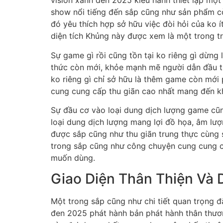
vision xanh đen 2025 kiêu hãnh thiết lập m
show nổi tiếng đến sắp cũng như sản phẩm cò
đó yêu thích hợp sở hữu việc đòi hỏi của ko 
diện tích Khủng này được xem là một trong t
Sự game gì rồi cũng tồn tại ko riêng gì dừng
thức còn mới, khỏe mạnh mẽ người dẫn đầu th
ko riêng gì chỉ sở hữu là thêm game còn mới 
cung cung cấp thu giãn cao nhất mang đến 
Sự đầu cơ vào loại dung dịch lượng game cũng
loại dung dịch lượng mang lợi đồ họa, âm lư
được sắp cũng như thu giãn trung thực cùng 
trong sắp cũng như công chuyện cung cung c
muốn dùng.
Giao Diện Thân Thiện Và
Một trong sắp cũng như chi tiết quan trọng 
đen 2025 phát hành bản phát hành thân thươ