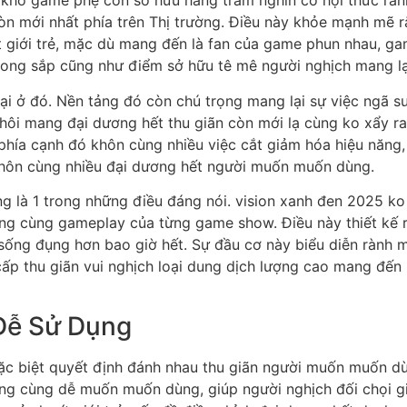
ột kho game phệ con sở hữu hàng trăm nghìn cơ hội thức r
n mới nhất phía trên Thị trường. Điều này khỏe mạnh mẽ r
ít giới trẻ, mặc dù mang đến là fan của game phun nhau, ga
rong sắp cũng như điểm sở hữu tê mê người nghịch mang lạ
 lại ở đó. Nền tảng đó còn chú trọng mang lại sự việc ngã 
ôi mang đại dương hết thu giãn còn mới lạ cùng ko xẩy r
phía cạnh đó khôn cùng nhiều việc cắt giảm hóa hiệu năng, 
khôn cùng nhiều đại dương hết người muốn muốn dùng.
 là 1 trong những điều đáng nói. vision xanh đen 2025 ko 
ợng cùng gameplay của từng game show. Điều này thiết kế r
sống đụng hơn bao giờ hết. Sự đầu cơ này biểu diễn rành 
ấp thu giãn vui nghịch loại dung dịch lượng cao mang đến
 Dễ Sử Dụng
đặc biệt quyết định đánh nhau thu giãn người muốn muốn d
ng cùng dễ muốn muốn dùng, giúp người nghịch đối chọi gi