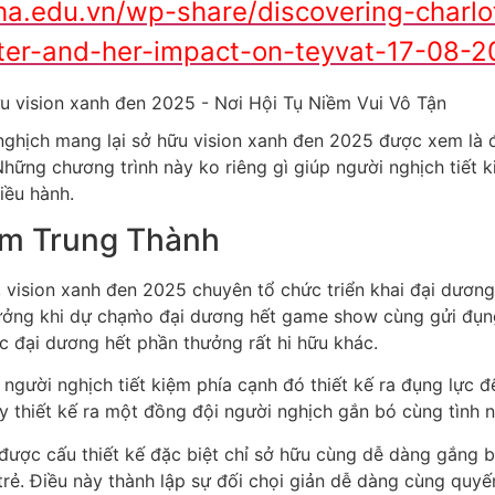
ha.edu.vn/wp-share/discovering-charlo
cter-and-her-impact-on-teyvat-17-08-
 nghịch mang lại sở hữu vision xanh đen 2025 được xem là
ững chương trình này ko riêng gì giúp người nghịch tiết k
iều hành.
ểm Trung Thành
 vision xanh đen 2025 chuyên tổ chức triển khai đại dương
hưởng khi dự chạm̀o đại dương hết game show cùng gửi đụn
c đại dương hết phần thưởng rất hi hữu khác.
 người nghịch tiết kiệm phía cạnh đó thiết kế ra đụng lực
y thiết kế ra một đồng đội người nghịch gắn bó cùng tình 
ược cấu thiết kế đặc biệt chỉ sở hữu cùng dễ dàng gắng bắ
rẻ. Điều này thành lập sự đối chọi giản dễ dàng cùng quy