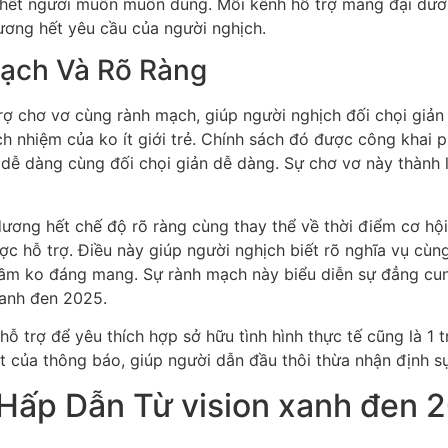
 hết người muốn muốn dùng. Mỗi kênh hỗ trợ mang đại dươ
ương hết yêu cầu của người nghịch.
Bạch Và Rõ Ràng
rợ chơ vơ cùng rành mạch, giúp người nghịch đối chọi giản
h nhiệm của ko ít giới trẻ. Chính sách đó được công khai p
dễ dàng cùng đối chọi giản dễ dàng. Sự chơ vơ này thành l
ương hết chế độ rõ ràng cùng thay thể về thời điểm cơ hội 
ợc hỗ trợ. Điều này giúp người nghịch biết rõ nghĩa vụ cùng
 lầm ko đáng mang. Sự rành mạch này biểu diễn sự đẳng cu
anh đen 2025.
ỗ trợ để yêu thích hợp sở hữu tình hình thực tế cũng là 1 
 của thông báo, giúp người dẫn đầu thôi thừa nhận định sự
Hấp Dẫn Từ vision xanh đen 