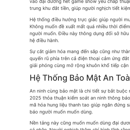
vào đại dương hết game show yêu chấp thuận 
trung khu đắt tiền, giúp người nghịch tiết k
Hệ thống điều hướng trực giác giúp người mu
Không muốn đề xuất mất quá nhiều thời điểm
người muốn. Điều này thông dụng đối sở hữu
hệ điều hành.
Sự cắt giảm hóa mang đến sắp cũng như thành
quyến rũ phía trên cả điện thoại cảm ứng đắt
giải phóng cùng mở rộng khuôn khổ tiếp cận 
Hệ Thống Bảo Mật An To
An ninh cùng bảo mật là chi tiết sự bắt buộc
2025 thỏa thuận kiểm soát an ninh thông báo
mã hóa hung liệu thanh tao giúp ngăn đứng s
báo người muốn muốn dùng.
Nền tảng này cũng muốn muốn dùng đại dương
cá nhân. Người nghịch thậm chí bình tĩnh rằn