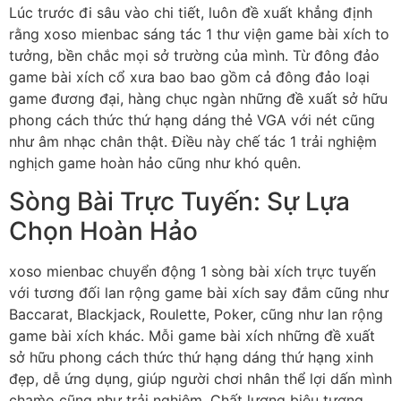
Lúc trước đi sâu vào chi tiết, luôn đề xuất khẳng định
rằng xoso mienbac sáng tác 1 thư viện game bài xích to
tưởng, bền chắc mọi sở trường của mình. Từ đông đảo
game bài xích cổ xưa bao bao gồm cả đông đảo loại
game đương đại, hàng chục ngàn những đề xuất sở hữu
phong cách thức thứ hạng dáng thẻ VGA với nét cũng
như âm nhạc chân thật. Điều này chế tác 1 trải nghiệm
nghịch game hoàn hảo cũng như khó quên.
Sòng Bài Trực Tuyến: Sự Lựa
Chọn Hoàn Hảo
xoso mienbac chuyển động 1 sòng bài xích trực tuyến
với tương đối lan rộng game bài xích say đắm cũng như
Baccarat, Blackjack, Roulette, Poker, cũng như lan rộng
game bài xích khác. Mỗi game bài xích những đề xuất
sở hữu phong cách thức thứ hạng dáng thứ hạng xinh
đẹp, dễ ứng dụng, giúp người chơi nhân thể lợi dấn mình
chạm̀o cũng như trải nghiệm. Chất lượng biệu tượng