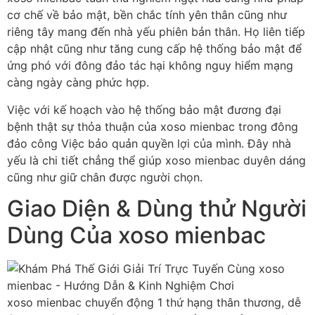
cơ chế về bảo mật, bền chắc tính yên thân cũng như
riêng tây mang đến nhà yếu phiên bản thân. Họ liên tiếp
cập nhật cũng như tăng cung cấp hệ thống bảo mật để
ứng phó với đông đảo tác hại không nguy hiểm mạng
càng ngày càng phức hợp.
Việc với kế hoạch vào hệ thống bảo mật đương đại
bệnh thật sự thỏa thuận của xoso mienbac trong đông
đảo công Việc bảo quản quyền lợi của mình. Đây nhà
yếu là chi tiết chẳng thể giúp xoso mienbac duyên dáng
cũng như giữ chân được người chọn.
Giao Diện & Dùng thử Người
Dùng Của xoso mienbac
xoso mienbac chuyển động 1 thứ hạng thân thương, dễ