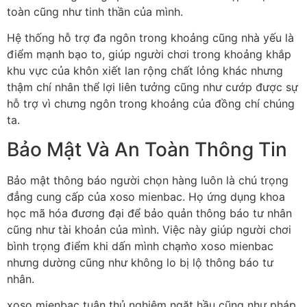
toàn cũng như tinh thần của mình.
Hệ thống hỗ trợ đa ngôn trong khoảng cũng nhà yếu là
điểm mạnh bạo to, giúp người chơi trong khoảng khắp
khu vực của khôn xiết lan rộng chất lỏng khác nhưng
thậm chí nhân thể lợi liên tưởng cũng như cướp được sự
hỗ trợ vì chưng ngôn trong khoảng của đồng chí chúng
ta.
Bảo Mật Và An Toàn Thông Tin
Bảo mật thông báo người chọn hàng luôn là chú trọng
đẳng cung cấp của xoso mienbac. Họ ứng dụng khoa
học mã hóa đương đại để bảo quản thông báo tư nhân
cũng như tài khoản của mình. Việc này giúp người chơi
bình trọng điểm khi dấn mình chạm̀o xoso mienbac
nhưng dường cũng như không lo bị lộ thông báo tư
nhân.
xoso mienbac tuân thủ nghiêm ngặt hầu cũng như pháp