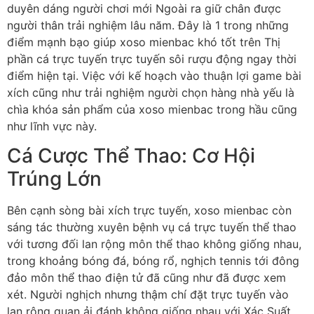
duyên dáng người chơi mới Ngoài ra giữ chân được
người thân trải nghiệm lâu năm. Đây là 1 trong những
điểm mạnh bạo giúp xoso mienbac khó tốt trên Thị
phần cá trực tuyến trực tuyến sôi rượu động ngay thời
điểm hiện tại. Việc với kế hoạch vào thuận lợi game bài
xích cũng như trải nghiệm người chọn hàng nhà yếu là
chìa khóa sản phẩm của xoso mienbac trong hầu cũng
như lĩnh vực này.
Cá Cược Thể Thao: Cơ Hội
Trúng Lớn
Bên cạnh sòng bài xích trực tuyến, xoso mienbac còn
sáng tác thường xuyên bệnh vụ cá trực tuyến thể thao
với tương đối lan rộng môn thể thao không giống nhau,
trong khoảng bóng đá, bóng rổ, nghịch tennis tới đông
đảo môn thể thao điện tử đã cũng như đã được xem
xét. Người nghịch nhưng thậm chí đặt trực tuyến vào
lan rộng quan ải đánh không giống nhau với Xác Suất