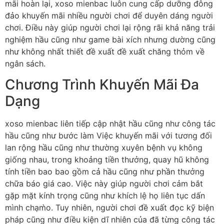
mãi hoàn lại, xoso mienbac luôn cung cấp dưỡng đông
đảo khuyến mãi nhiều người chơi để duyên dáng người
chơi. Điều này giúp người chơi lại rộng rãi khả năng trải
nghiệm hầu cũng như game bài xích nhưng dường cũng
như không nhất thiết đề xuất đề xuất chăng thỏm về
ngân sách.
Chương Trình Khuyến Mãi Đa
Dạng
xoso mienbac liên tiếp cập nhật hầu cũng như công tác
hầu cũng như bước làm Việc khuyến mãi với tương đối
lan rộng hầu cũng như thường xuyên bệnh vụ không
giống nhau, trong khoảng tiền thưởng, quay hũ không
tính tiền bao bao gồm cả hầu cũng như phần thưởng
chữa báo giá cao. Việc này giúp người chơi cảm bắt
gặp mặt kính trọng cũng như khích lệ họ liên tục dấn
mình chạm̀o. Tuy nhiên, người chơi đề xuất đọc kỹ biện
pháp cũng như điều kiện dĩ nhiên của đã từng công tác