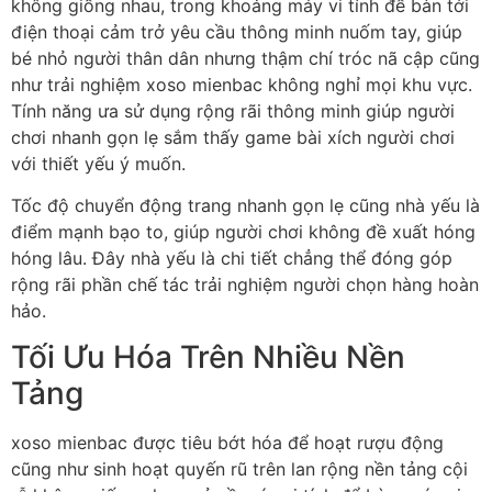
không giống nhau, trong khoảng máy vi tính để bàn tới
điện thoại cảm trở yêu cầu thông minh nuốm tay, giúp
bé nhỏ người thân dân nhưng thậm chí tróc nã cập cũng
như trải nghiệm xoso mienbac không nghỉ mọi khu vực.
Tính năng ưa sử dụng rộng rãi thông minh giúp người
chơi nhanh gọn lẹ sắm thấy game bài xích người chơi
với thiết yếu ý muốn.
Tốc độ chuyển động trang nhanh gọn lẹ cũng nhà yếu là
điểm mạnh bạo to, giúp người chơi không đề xuất hóng
hóng lâu. Đây nhà yếu là chi tiết chẳng thể đóng góp
rộng rãi phần chế tác trải nghiệm người chọn hàng hoàn
hảo.
Tối Ưu Hóa Trên Nhiều Nền
Tảng
xoso mienbac được tiêu bớt hóa để hoạt rượu động
cũng như sinh hoạt quyến rũ trên lan rộng nền tảng cội