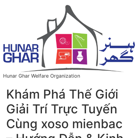
Hunar Ghar Welfare Organization
Khám Phá Thế Giới
Giải Trí Trực Tuyến
Cùng xoso mienbac