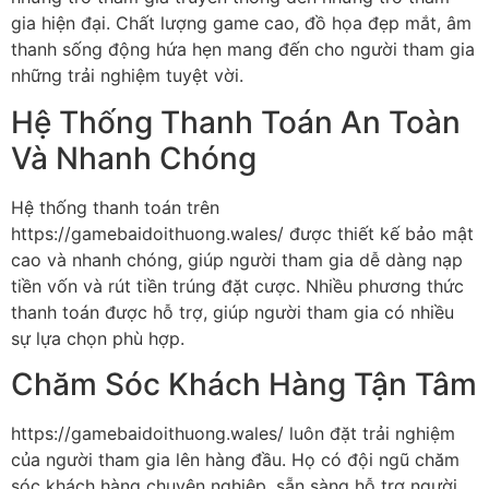
gia hiện đại. Chất lượng game cao, đồ họa đẹp mắt, âm
thanh sống động hứa hẹn mang đến cho người tham gia
những trải nghiệm tuyệt vời.
Hệ Thống Thanh Toán An Toàn
Và Nhanh Chóng
Hệ thống thanh toán trên
https://gamebaidoithuong.wales/ được thiết kế bảo mật
cao và nhanh chóng, giúp người tham gia dễ dàng nạp
tiền vốn và rút tiền trúng đặt cược. Nhiều phương thức
thanh toán được hỗ trợ, giúp người tham gia có nhiều
sự lựa chọn phù hợp.
Chăm Sóc Khách Hàng Tận Tâm
https://gamebaidoithuong.wales/ luôn đặt trải nghiệm
của người tham gia lên hàng đầu. Họ có đội ngũ chăm
sóc khách hàng chuyên nghiệp, sẵn sàng hỗ trợ người