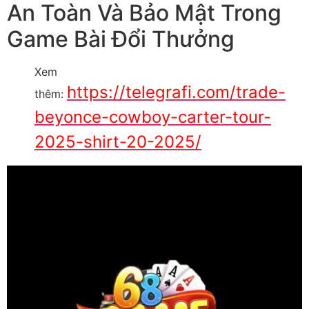
An Toàn Và Bảo Mật Trong
Game Bài Đổi Thưởng
Xem
https://telegrafi.com/trade-
thêm:
beyonce-cowboy-carter-tour-
2025-shirt-20-2025/