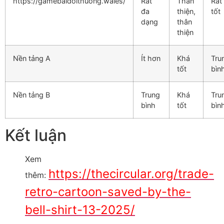
https://gamebaidoithuong.wales/
Rất
Thân
Rất
đa
thiện,
tốt
dạng
thân
thiện
Nền tảng A
Ít hơn
Khá
Tru
tốt
bìn
Nền tảng B
Trung
Khá
Tru
bình
tốt
bìn
Kết luận
Xem
https://thecircular.org/trade-
thêm:
retro-cartoon-saved-by-the-
bell-shirt-13-2025/