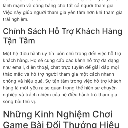
lành mạnh và công bằng cho tất cả người tham gia.
Việc này giúp người tham gia yên tâm hơn khi tham gia
trải nghiệm.
Chính Sách Hỗ Trợ Khách Hàng
Tận Tâm
Một hệ điều hành uy tín luôn chú trọng đến việc hỗ trợ
khách hàng. Họ sẽ cung cấp các kênh hỗ trợ đa dạng
như email, điện thoại, chat trực tuyến để giải đáp mọi
thắc mắc và hỗ trợ người tham gia một cách nhanh
chóng và hiệu quả. Sự tận tâm trong việc hỗ trợ khách
hàng là một yếu raise quan trọng thể hiện sự chuyên
nghiệp và trách nhiệm của hệ điều hành trò tham gia
sòng bài thú vị.
Những Kinh Nghiệm Chơi
Game Bài Đổi Thưởng Hiệu