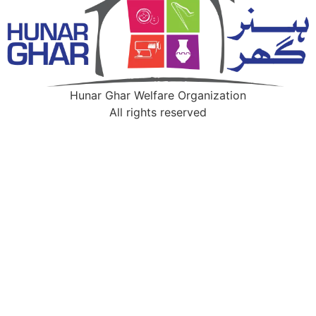
Hunar Ghar Welfare Organization
All rights reserved