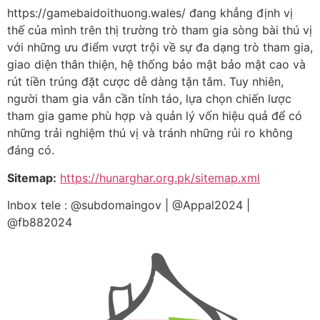
https://gamebaidoithuong.wales/ đang khẳng định vị
thế của mình trên thị trường trò tham gia sòng bài thú vị
với những ưu điểm vượt trội về sự đa dạng trò tham gia,
giao diện thân thiện, hệ thống bảo mật bảo mật cao và
rút tiền trúng đặt cược dễ dàng tận tâm. Tuy nhiên,
người tham gia vẫn cần tỉnh táo, lựa chọn chiến lược
tham gia game phù hợp và quản lý vốn hiệu quả để có
những trải nghiệm thú vị và tránh những rủi ro không
đáng có.
Sitemap:
https://hunarghar.org.pk/sitemap.xml
Inbox tele : @subdomaingov | @Appal2024 |
@fb882024