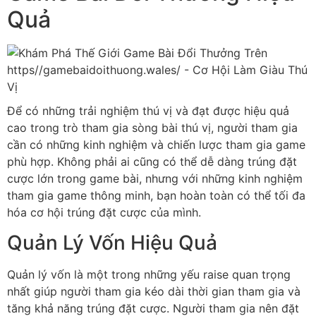
Quả
Để có những trải nghiệm thú vị và đạt được hiệu quả
cao trong trò tham gia sòng bài thú vị, người tham gia
cần có những kinh nghiệm và chiến lược tham gia game
phù hợp. Không phải ai cũng có thể dễ dàng trúng đặt
cược lớn trong game bài, nhưng với những kinh nghiệm
tham gia game thông minh, bạn hoàn toàn có thể tối đa
hóa cơ hội trúng đặt cược của mình.
Quản Lý Vốn Hiệu Quả
Quản lý vốn là một trong những yếu raise quan trọng
nhất giúp người tham gia kéo dài thời gian tham gia và
tăng khả năng trúng đặt cược. Người tham gia nên đặt