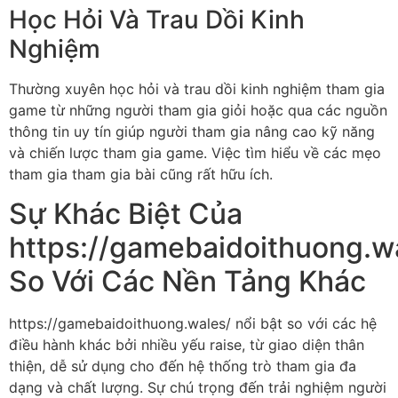
Học Hỏi Và Trau Dồi Kinh
Nghiệm
Thường xuyên học hỏi và trau dồi kinh nghiệm tham gia
game từ những người tham gia giỏi hoặc qua các nguồn
thông tin uy tín giúp người tham gia nâng cao kỹ năng
và chiến lược tham gia game. Việc tìm hiểu về các mẹo
tham gia tham gia bài cũng rất hữu ích.
Sự Khác Biệt Của
https://gamebaidoithuong.w
So Với Các Nền Tảng Khác
https://gamebaidoithuong.wales/ nổi bật so với các hệ
điều hành khác bởi nhiều yếu raise, từ giao diện thân
thiện, dễ sử dụng cho đến hệ thống trò tham gia đa
dạng và chất lượng. Sự chú trọng đến trải nghiệm người