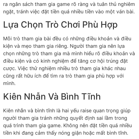
ra ngân sách tham gia game rõ ràng và tuân thủ nghiêm
ngặt, tránh việc đặt tiền quá nhiều tiền vào một ván bài.
Lựa Chọn Trò Chơi Phù Hợp
Mỗi trò tham gia bài đều có những điều khoản và điều
kiện và mẹo tham gia riêng. Người tham gia nên lựa
chọn những trò tham gia mà mình hiểu rõ điều khoản và
điều kiện và có kinh nghiệm để tăng cơ hội trúng đặt
cược. Việc thử nghiệm nhiều trò tham gia khác nhau
cũng rất hữu ích để tìm ra trò tham gia phù hợp với
mình.
Kiên Nhẫn Và Bình Tĩnh
Kiên nhẫn và bình tĩnh là hai yếu raise quan trọng giúp
người tham gia tránh những quyết định sai lầm trong
quá trình tham gia game. Không nên đặt tiền quá nhiều
tiền khi đang cảm thấy nóng giận hoặc mất bình tĩnh.