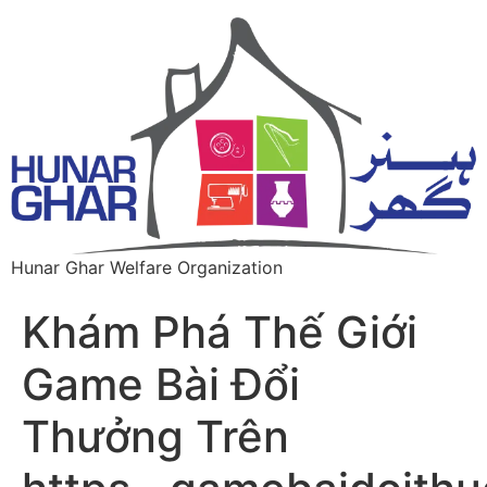
Hunar Ghar Welfare Organization
Khám Phá Thế Giới
Game Bài Đổi
Thưởng Trên