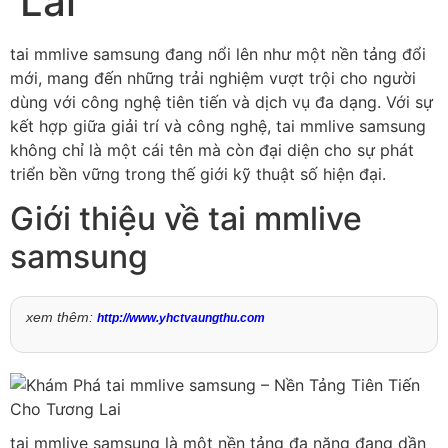
Lai
tai mmlive samsung đang nổi lên như một nền tảng đổi
mới, mang đến những trải nghiệm vượt trội cho người
dùng với công nghệ tiên tiến và dịch vụ đa dạng. Với sự
kết hợp giữa giải trí và công nghệ, tai mmlive samsung
không chỉ là một cái tên mà còn đại diện cho sự phát
triển bền vững trong thế giới kỹ thuật số hiện đại.
Giới thiệu về tai mmlive
samsung
xem thêm:
http://www.yhctvaungthu.com
tai mmlive samsung là một nền tảng đa năng đang dần