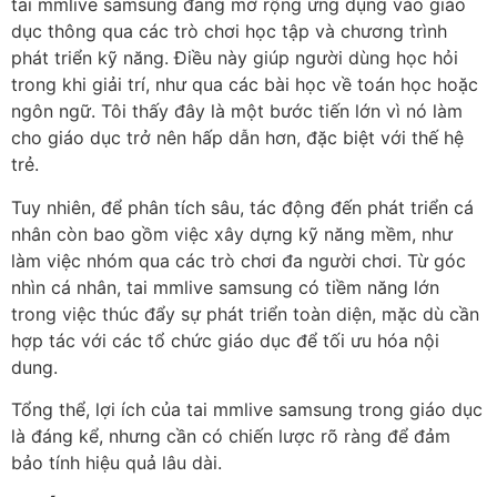
tai mmlive samsung đang mở rộng ứng dụng vào giáo
dục thông qua các trò chơi học tập và chương trình
phát triển kỹ năng. Điều này giúp người dùng học hỏi
trong khi giải trí, như qua các bài học về toán học hoặc
ngôn ngữ. Tôi thấy đây là một bước tiến lớn vì nó làm
cho giáo dục trở nên hấp dẫn hơn, đặc biệt với thế hệ
trẻ.
Tuy nhiên, để phân tích sâu, tác động đến phát triển cá
nhân còn bao gồm việc xây dựng kỹ năng mềm, như
làm việc nhóm qua các trò chơi đa người chơi. Từ góc
nhìn cá nhân, tai mmlive samsung có tiềm năng lớn
trong việc thúc đẩy sự phát triển toàn diện, mặc dù cần
hợp tác với các tổ chức giáo dục để tối ưu hóa nội
dung.
Tổng thể, lợi ích của tai mmlive samsung trong giáo dục
là đáng kể, nhưng cần có chiến lược rõ ràng để đảm
bảo tính hiệu quả lâu dài.