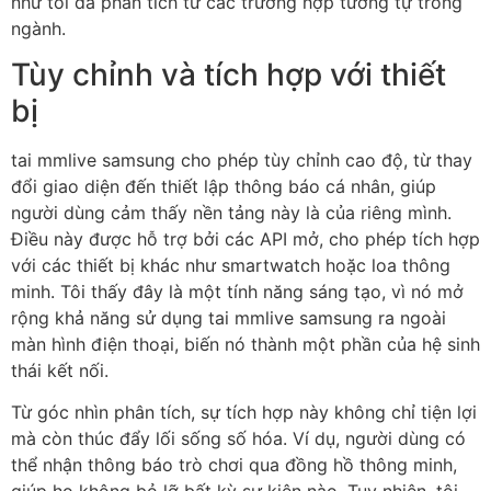
như tôi đã phân tích từ các trường hợp tương tự trong
ngành.
Tùy chỉnh và tích hợp với thiết
bị
tai mmlive samsung cho phép tùy chỉnh cao độ, từ thay
đổi giao diện đến thiết lập thông báo cá nhân, giúp
người dùng cảm thấy nền tảng này là của riêng mình.
Điều này được hỗ trợ bởi các API mở, cho phép tích hợp
với các thiết bị khác như smartwatch hoặc loa thông
minh. Tôi thấy đây là một tính năng sáng tạo, vì nó mở
rộng khả năng sử dụng tai mmlive samsung ra ngoài
màn hình điện thoại, biến nó thành một phần của hệ sinh
thái kết nối.
Từ góc nhìn phân tích, sự tích hợp này không chỉ tiện lợi
mà còn thúc đẩy lối sống số hóa. Ví dụ, người dùng có
thể nhận thông báo trò chơi qua đồng hồ thông minh,