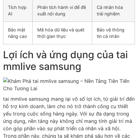
Tích hợp
Phân tích hành vi để đề
Cá nhân hóa
AI
xuất nội dung
trải nghiệm
Bảo mật
Mã hóa dữ liệu và quét
Bảo vệ thông
nâng cao
thời gian thực
tin cá nhân
Lợi ích và ứng dụng của tai
mmlive samsung
tai mmlive samsung mang lại vô số lợi ích, từ giải trí đến
hỗ trợ kinh doanh, làm cho nó trở thành công cụ thiết
yếu trong cuộc sống hàng ngày. Với sự đa dạng trong
ứng dụng, nền tảng này không chỉ mang tính giải trí mà
còn góp phần vào sự phát triển cá nhân và xã hội.
Trong phần này, chúng ta sẽ khám phá sâu hơn về các