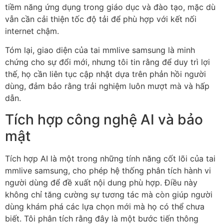
tiềm năng ứng dụng trong giáo dục và đào tạo, mặc dù
vẫn cần cải thiện tốc độ tải để phù hợp với kết nối
internet chậm.
Tóm lại, giao diện của tai mmlive samsung là minh
chứng cho sự đổi mới, nhưng tôi tin rằng để duy trì lợi
thế, họ cần liên tục cập nhật dựa trên phản hồi người
dùng, đảm bảo rằng trải nghiệm luôn mượt mà và hấp
dẫn.
Tích hợp công nghệ AI và bảo
mật
Tích hợp AI là một trong những tính năng cốt lõi của tai
mmlive samsung, cho phép hệ thống phân tích hành vi
người dùng để đề xuất nội dung phù hợp. Điều này
không chỉ tăng cường sự tương tác mà còn giúp người
dùng khám phá các lựa chọn mới mà họ có thể chưa
biết. Tôi phân tích rằng đây là một bước tiến thông