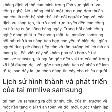
khẳng định vị thế của mình trong lĩnh vực giải trí và
công nghệ. Nó không chỉ là một ứng dụng đơn thuần
mà còn là một hệ sinh thái kết nối người dùng với các
dịch vụ sáng tạo, từ trò chơi trực tuyến đến các công
cụ hỗ trợ cuộc sống hàng ngày. Trong bối cảnh công
nghệ đang phát triển chóng mặt, tai mmlive samsung
nổi bật nhờ khả năng tích hợp các yếu tố hiện đại, giúp
người dùng dễ dàng tiếp cận và tận hưởng lợi ích mà nó
mang lại. Bài viết này sẽ khám phá sâu hơn về tai
mmlive samsung, từ nguồn gốc đến vai trò của nó trong
xã hội đương đại, với góc nhìn phân tích cá nhân để làm
rõ tại sao đây là lựa chọn đáng tin cậy cho nhiều người.
Lịch sử hình thành và phát triển
của tai mmlive samsung
tai mmlive samsung ra đời từ nhu cầu của thị trường về
một nền tảng giải trí an toàn và đổi mới, được thành lập