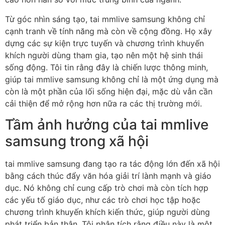
Từ góc nhìn sáng tạo, tai mmlive samsung không chỉ
cạnh tranh về tính năng mà còn về cộng đồng. Họ xây
dựng các sự kiện trực tuyến và chương trình khuyến
khích người dùng tham gia, tạo nên một hệ sinh thái
sống động. Tôi tin rằng đây là chiến lược thông minh,
giúp tai mmlive samsung không chỉ là một ứng dụng mà
còn là một phần của lối sống hiện đại, mặc dù vẫn cần
cải thiện để mở rộng hơn nữa ra các thị trường mới.
Tầm ảnh hưởng của tai mmlive
samsung trong xã hội
tai mmlive samsung đang tạo ra tác động lớn đến xã hội
bằng cách thúc đẩy văn hóa giải trí lành mạnh và giáo
dục. Nó không chỉ cung cấp trò chơi mà còn tích hợp
các yếu tố giáo dục, như các trò chơi học tập hoặc
chương trình khuyến khích kiến thức, giúp người dùng
phát triển bản thân. Tôi phân tích rằng điều này là một