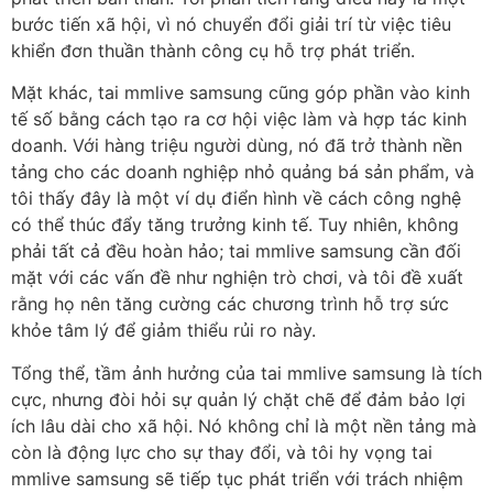
bước tiến xã hội, vì nó chuyển đổi giải trí từ việc tiêu
khiển đơn thuần thành công cụ hỗ trợ phát triển.
Mặt khác, tai mmlive samsung cũng góp phần vào kinh
tế số bằng cách tạo ra cơ hội việc làm và hợp tác kinh
doanh. Với hàng triệu người dùng, nó đã trở thành nền
tảng cho các doanh nghiệp nhỏ quảng bá sản phẩm, và
tôi thấy đây là một ví dụ điển hình về cách công nghệ
có thể thúc đẩy tăng trưởng kinh tế. Tuy nhiên, không
phải tất cả đều hoàn hảo; tai mmlive samsung cần đối
mặt với các vấn đề như nghiện trò chơi, và tôi đề xuất
rằng họ nên tăng cường các chương trình hỗ trợ sức
khỏe tâm lý để giảm thiểu rủi ro này.
Tổng thể, tầm ảnh hưởng của tai mmlive samsung là tích
cực, nhưng đòi hỏi sự quản lý chặt chẽ để đảm bảo lợi
ích lâu dài cho xã hội. Nó không chỉ là một nền tảng mà
còn là động lực cho sự thay đổi, và tôi hy vọng tai
mmlive samsung sẽ tiếp tục phát triển với trách nhiệm