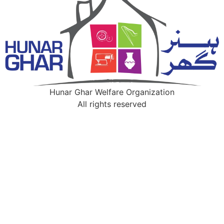
Hunar Ghar Welfare Organization
All rights reserved