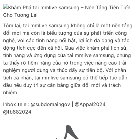
Tóm lại, tai mmlive samsung không chỉ là một nền tảng
đổi mới mà còn là biểu tượng của sự phát triển công
nghệ, với các tính năng nổi bật, lợi ích đa dạng và tác
động tích cực đến xã hội. Qua việc khám phá lịch sử,
tính năng và ứng dụng của tai mmlive samsung, chúng
ta thấy rõ tiềm năng của nó trong việc nâng cao trải
nghiệm người dùng và thúc đẩy sự tiến bộ. Với phân
tích cá nhân, tai mmlive samsung có thể tiếp tục dẫn
đầu nếu duy trì sự cân bằng giữa đổi mới và trách
nhiệm.
Inbox tele : @subdomaingov | @Appal2024 |
@fb882024