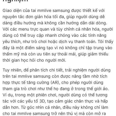
Giao diện của tai mmlive samsung được thiết kế với
nguyên tắc đơn giản hóa tối đa, giúp người dùng dễ
dàng điều hướng mà không cần hướng dẫn dài dòng.
Với các menu trực quan và tùy chỉnh cá nhân hóa, người
dùng có thể truy cập nhanh chóng vào các tính năng
yêu thích, như trò chơi hoặc dịch vụ thanh toán. Tôi thấy
đây là một điểm sáng tạo vì nó không chỉ tập trung vào
thẩm mỹ mà còn ưu tiên sự thoải mái, giúp giảm thiểu
thời gian học hỏi cho người mới.
Tuy nhiên, để phân tích chi tiết, trải nghiệm người dùng
trên tai mmlive samsung còn được nâng tầm nhờ tích
hợp thực tế tăng cường (AR), cho phép người dùng
tham gia trò chơi như thể họ đang ở trong thế giới ảo.
Ví dụ, trong một phiên chơi, người dùng có thể tương
tác với các yếu tố 3D, tạo cảm giác chân thực và hấp
dẫn hơn. Từ góc nhìn cá nhân, điều này không chỉ làm
cho tai mmlive samsung trở nên thú vị mà còn mở ra