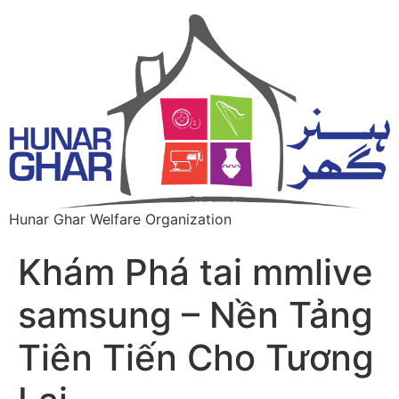
Hunar Ghar Welfare Organization
Khám Phá tai mmlive
samsung – Nền Tảng
Tiên Tiến Cho Tương