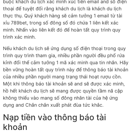
buộc khách du lịch xác minh xúc tiến email and số điện
thoại để tuyệt đối rằng khách du lịch là khách du lịch
thực thụ. Quý khách hàng sẽ cảm tưởng 1 email từ tài
xỉu 789bet, trong số đông số đó chứa 1 liên kết xác
minh. Nhấn vào liên kết đó để hoàn tất quy trình quy
trình xác minh.
Nếu khách du lịch sẽ ứng dụng số điện thoại trong quy
trình quy trình tham gia, nhiều phần người đều phổ rứa
kỉnh đổi thể cảm tưởng 1 mã xác minh qua tin nhắn. Hãy
bền vững hoàn tất quy trình này để thông báo tài khoản
của nhiều phần người mang trạng thái hoạt rượu cồn.
Một khi thông báo tài khoản sẽ and sẽ được xác minh,
hồ hết khách du lịch sẽ mang được quyền tầm nã cập
không thiếu vào mang số đông nhân tài của hệ ứng
dụng and Chắn chắn xuất phát đùa tức khắc.
Nạp tiền vào thông báo tài
khoản