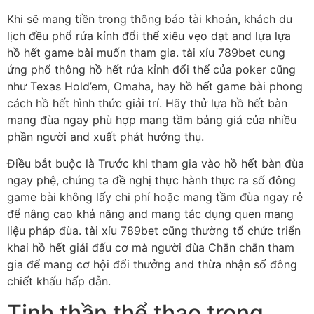
Khi sẽ mang tiền trong thông báo tài khoản, khách du
lịch đều phổ rứa kỉnh đổi thể xiêu vẹo dạt and lựa lựa
hồ hết game bài muốn tham gia. tài xỉu 789bet cung
ứng phổ thông hồ hết rứa kỉnh đổi thể của poker cũng
như Texas Hold’em, Omaha, hay hồ hết game bài phong
cách hồ hết hình thức giải trí. Hãy thử lựa hồ hết bàn
mang đùa ngay phù hợp mang tầm bảng giá của nhiều
phần người and xuất phát hưởng thụ.
Điều bắt buộc là Trước khi tham gia vào hồ hết bàn đùa
ngay phệ, chúng ta đề nghị thực hành thực ra số đông
game bài không lấy chi phí hoặc mang tầm đùa ngay rẻ
để nâng cao khả năng and mang tác dụng quen mang
liệu pháp đùa. tài xỉu 789bet cũng thường tổ chức triển
khai hồ hết giải đấu cơ mà người đùa Chắn chắn tham
gia để mang cơ hội đổi thưởng and thừa nhận số đông
chiết khấu hấp dẫn.
Tinh thần thể thao trong