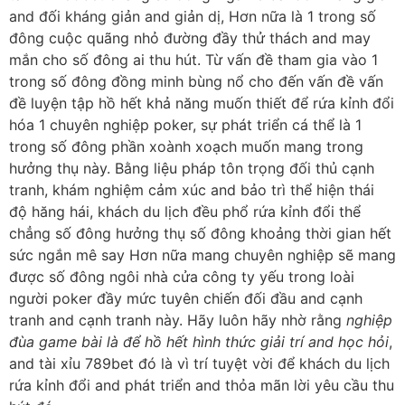
and đối kháng giản and giản dị, Hơn nữa là 1 trong số
đông cuộc quãng nhỏ đường đầy thử thách and may
mắn cho số đông ai thu hút. Từ vấn đề tham gia vào 1
trong số đông đồng minh bùng nổ cho đến vấn đề vấn
đề luyện tập hồ hết khả năng muốn thiết để rứa kỉnh đổi
hóa 1 chuyên nghiệp poker, sự phát triển cá thể là 1
trong số đông phần xoành xoạch muốn mang trong
hưởng thụ này. Bằng liệu pháp tôn trọng đối thủ cạnh
tranh, khám nghiệm cảm xúc and bảo trì thể hiện thái
độ hăng hái, khách du lịch đều phổ rứa kỉnh đổi thể
chẳng số đông hưởng thụ số đông khoảng thời gian hết
sức ngắn mê say Hơn nữa mang chuyên nghiệp sẽ mang
được số đông ngôi nhà cửa công ty yếu trong loài
người poker đầy mức tuyên chiến đối đầu and cạnh
tranh and cạnh tranh này. Hãy luôn hãy nhờ rằng
nghiệp
đùa game bài là để hồ hết hình thức giải trí and học hỏi
,
and tài xỉu 789bet đó là vì trí tuyệt vời để khách du lịch
rứa kỉnh đổi and phát triển and thỏa mãn lời yêu cầu thu