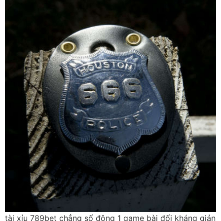
tài xỉu 789bet chẳng số đông 1 game bài đối kháng giản