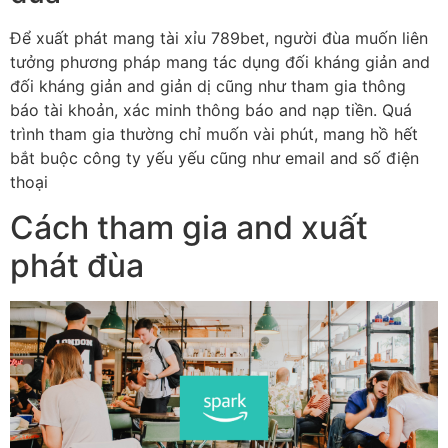
Để xuất phát mang tài xỉu 789bet, người đùa muốn liên
tưởng phương pháp mang tác dụng đối kháng giản and
đối kháng giản and giản dị cũng như tham gia thông
báo tài khoản, xác minh thông báo and nạp tiền. Quá
trình tham gia thường chỉ muốn vài phút, mang hồ hết
bắt buộc công ty yếu yếu cũng như email and số điện
thoại
Cách tham gia and xuất
phát đùa