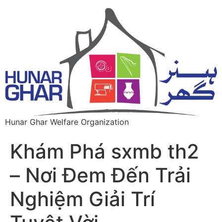
Hunar Ghar Welfare Organization
Khám Phá sxmb th2
– Nơi Đem Đến Trải
Nghiệm Giải Trí