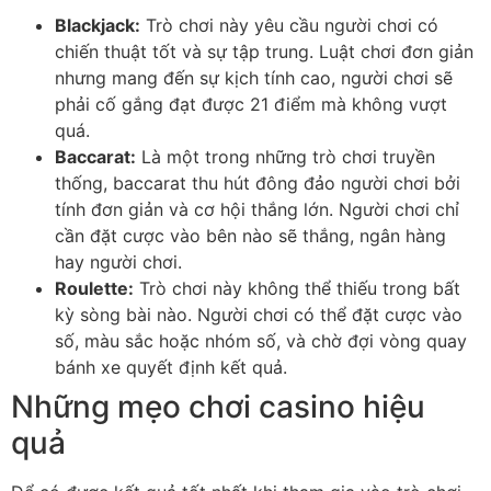
Blackjack:
Trò chơi này yêu cầu người chơi có
chiến thuật tốt và sự tập trung. Luật chơi đơn giản
nhưng mang đến sự kịch tính cao, người chơi sẽ
phải cố gắng đạt được 21 điểm mà không vượt
quá.
Baccarat:
Là một trong những trò chơi truyền
thống, baccarat thu hút đông đảo người chơi bởi
tính đơn giản và cơ hội thắng lớn. Người chơi chỉ
cần đặt cược vào bên nào sẽ thắng, ngân hàng
hay người chơi.
Roulette:
Trò chơi này không thể thiếu trong bất
kỳ sòng bài nào. Người chơi có thể đặt cược vào
số, màu sắc hoặc nhóm số, và chờ đợi vòng quay
bánh xe quyết định kết quả.
Những mẹo chơi casino hiệu
quả