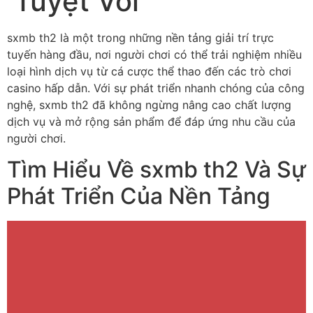
Tuyệt Vời
sxmb th2 là một trong những nền tảng giải trí trực
tuyến hàng đầu, nơi người chơi có thể trải nghiệm nhiều
loại hình dịch vụ từ cá cược thể thao đến các trò chơi
casino hấp dẫn. Với sự phát triển nhanh chóng của công
nghệ, sxmb th2 đã không ngừng nâng cao chất lượng
dịch vụ và mở rộng sản phẩm để đáp ứng nhu cầu của
người chơi.
Tìm Hiểu Về sxmb th2 Và Sự
Phát Triển Của Nền Tảng