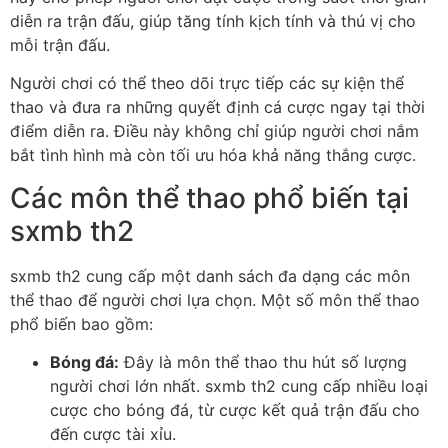
diễn ra trận đấu, giúp tăng tính kịch tính và thú vị cho
mỗi trận đấu.
Người chơi có thể theo dõi trực tiếp các sự kiện thể
thao và đưa ra những quyết định cá cược ngay tại thời
điểm diễn ra. Điều này không chỉ giúp người chơi nắm
bắt tình hình mà còn tối ưu hóa khả năng thắng cược.
Các môn thể thao phổ biến tại
sxmb th2
sxmb th2 cung cấp một danh sách đa dạng các môn
thể thao để người chơi lựa chọn. Một số môn thể thao
phổ biến bao gồm:
Bóng đá:
Đây là môn thể thao thu hút số lượng
người chơi lớn nhất. sxmb th2 cung cấp nhiều loại
cược cho bóng đá, từ cược kết quả trận đấu cho
đến cược tài xỉu.