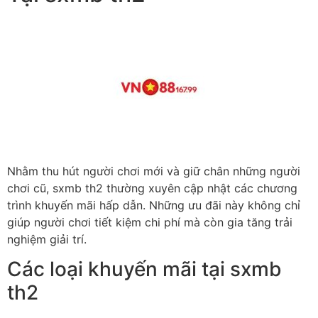
Nhằm thu hút người chơi mới và giữ chân những người
chơi cũ, sxmb th2 thường xuyên cập nhật các chương
trình khuyến mãi hấp dẫn. Những ưu đãi này không chỉ
giúp người chơi tiết kiệm chi phí mà còn gia tăng trải
nghiệm giải trí.
Các loại khuyến mãi tại sxmb
th2