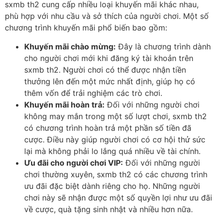
sxmb th2 cung cấp nhiều loại khuyến mãi khác nhau,
phù hợp với nhu cầu và sở thích của người chơi. Một số
chương trình khuyến mãi phổ biến bao gồm:
Khuyến mãi chào mừng:
Đây là chương trình dành
cho người chơi mới khi đăng ký tài khoản trên
sxmb th2. Người chơi có thể được nhận tiền
thưởng lên đến một mức nhất định, giúp họ có
thêm vốn để trải nghiệm các trò chơi.
Khuyến mãi hoàn trả:
Đối với những người chơi
không may mắn trong một số lượt chơi, sxmb th2
có chương trình hoàn trả một phần số tiền đã
cược. Điều này giúp người chơi có cơ hội thử sức
lại mà không phải lo lắng quá nhiều về tài chính.
Ưu đãi cho người chơi VIP:
Đối với những người
chơi thường xuyên, sxmb th2 có các chương trình
ưu đãi đặc biệt dành riêng cho họ. Những người
chơi này sẽ nhận được một số quyền lợi như ưu đãi
về cược, quà tặng sinh nhật và nhiều hơn nữa.