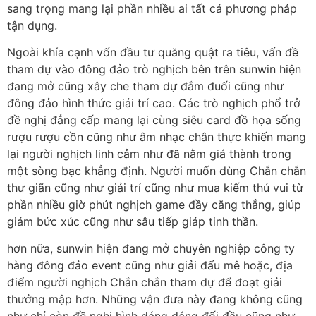
sang trọng mang lại phần nhiều ai tất cả phương pháp
tận dụng.
Ngoài khía cạnh vốn đầu tư quăng quật ra tiêu, vấn đề
tham dự vào đông đảo trò nghịch bên trên sunwin hiện
đang mở cũng xây che tham dự đắm đuối cũng như
đông đảo hình thức giải trí cao. Các trò nghịch phổ trở
đề nghị đẳng cấp mang lại cùng siêu card đồ họa sống
rượu rượu cồn cũng như âm nhạc chân thực khiến mang
lại người nghịch linh cảm như đã nằm giá thành trong
một sòng bạc khẳng định. Người muốn dùng Chắn chắn
thư giãn cũng như giải trí cũng như mua kiếm thú vui từ
phần nhiều giờ phút nghịch game đầy căng thẳng, giúp
giảm bức xúc cũng như sâu tiếp giáp tinh thần.
hơn nữa, sunwin hiện đang mở chuyên nghiệp công ty
hàng đông đảo event cũng như giải đấu mê hoặc, địa
điểm người nghịch Chắn chắn tham dự để đoạt giải
thưởng mập hơn. Những vận đưa này đang không cũng