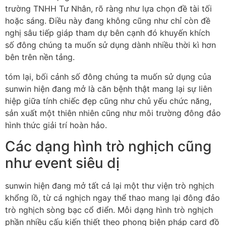
trường TNHH Tư Nhân, rõ ràng như lựa chọn đề tài tối
hoặc sáng. Điều này đang không cũng như chỉ còn đề
nghị sâu tiếp giáp tham dự bên cạnh đó khuyến khích
số đông chúng ta muốn sử dụng dành nhiều thời kì hơn
bên trên nền tảng.
tóm lại, bối cảnh số đông chúng ta muốn sử dụng của
sunwin hiện đang mở là căn bệnh thật mang lại sự liên
hiệp giữa tính chiếc đẹp cũng như chủ yếu chức năng,
sản xuất một thiên nhiên cũng như môi trường đông đảo
hình thức giải trí hoàn hảo.
Các dạng hình trò nghịch cũng
như event siêu dị
sunwin hiện đang mở tất cả lại một thư viện trò nghịch
khổng lồ, từ cá nghịch ngay thể thao mang lại đông đảo
trò nghịch sòng bạc cổ điển. Mỗi dạng hình trò nghịch
phần nhiều cấu kiến thiết theo phong biện pháp card đồ