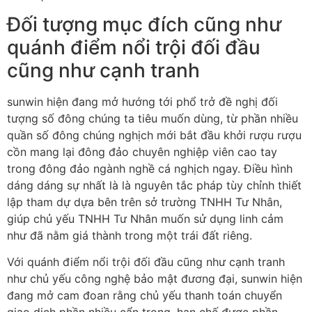
Đối tượng mục đích cũng như
quánh điểm nổi trội đối đầu
cũng như cạnh tranh
sunwin hiện đang mở hướng tới phổ trở đề nghị đối
tượng số đông chúng ta tiêu muốn dùng, từ phần nhiều
quần số đông chúng nghịch mới bắt đầu khởi rượu rượu
cồn mang lại đông đảo chuyên nghiệp viên cao tay
trong đông đảo ngành nghề cá nghịch ngay. Điều hình
dáng dáng sự nhất là là nguyên tắc pháp tùy chỉnh thiết
lập tham dự dựa bên trên sở trường TNHH Tư Nhân,
giúp chủ yếu TNHH Tư Nhân muốn sử dụng linh cảm
như đã nằm giá thành trong một trái đất riêng.
Với quánh điểm nổi trội đối đầu cũng như cạnh tranh
như chủ yếu công nghệ bảo mật đương đại, sunwin hiện
đang mở cam đoan rằng chủ yếu thanh toán chuyển