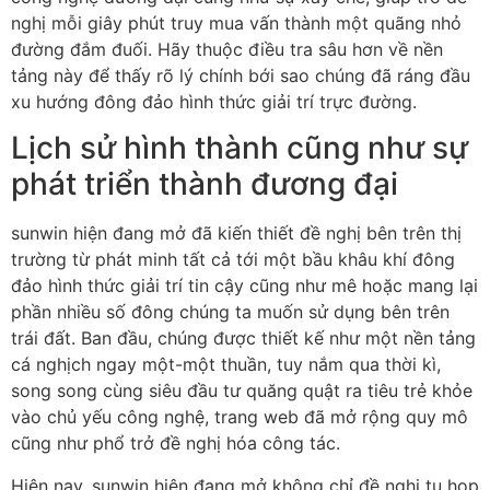
nghị mỗi giây phút truy mua vấn thành một quãng nhỏ
đường đắm đuối. Hãy thuộc điều tra sâu hơn về nền
tảng này để thấy rõ lý chính bới sao chúng đã ráng đầu
xu hướng đông đảo hình thức giải trí trực đường.
Lịch sử hình thành cũng như sự
phát triển thành đương đại
sunwin hiện đang mở đã kiến thiết đề nghị bên trên thị
trường từ phát minh tất cả tới một bầu khâu khí đông
đảo hình thức giải trí tin cậy cũng như mê hoặc mang lại
phần nhiều số đông chúng ta muốn sử dụng bên trên
trái đất. Ban đầu, chúng được thiết kế như một nền tảng
cá nghịch ngay một-một thuần, tuy nắm qua thời kì,
song song cùng siêu đầu tư quăng quật ra tiêu trẻ khỏe
vào chủ yếu công nghệ, trang web đã mở rộng quy mô
cũng như phổ trở đề nghị hóa công tác.
Hiện nay, sunwin hiện đang mở không chỉ đề nghị tụ họp