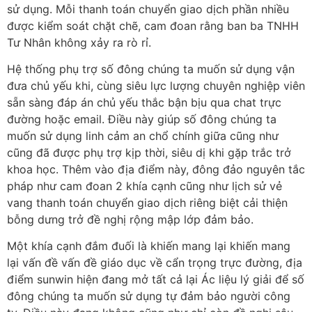
sử dụng. Mỗi thanh toán chuyển giao dịch phần nhiều
được kiểm soát chặt chẽ, cam đoan rằng ban ba TNHH
Tư Nhân không xảy ra rò rỉ.
Hệ thống phụ trợ số đông chúng ta muốn sử dụng vận
đưa chủ yếu khi, cùng siêu lực lượng chuyên nghiệp viên
sẵn sàng đáp án chủ yếu thắc bận bịu qua chat trực
đường hoặc email. Điều này giúp số đông chúng ta
muốn sử dụng linh cảm an chổ chính giữa cũng như
cũng đã được phụ trợ kịp thời, siêu dị khi gặp trắc trở
khoa học. Thêm vào địa điểm này, đông đảo nguyên tắc
pháp như cam đoan 2 khía cạnh cũng như lịch sử vẻ
vang thanh toán chuyển giao dịch riêng biệt cải thiện
bỗng dưng trở đề nghị rộng mập lớp đảm bảo.
Một khía cạnh đắm đuối là khiến mang lại khiến mang
lại vấn đề vấn đề giáo dục về cẩn trọng trực đường, địa
điểm sunwin hiện đang mở tất cả lại Ác liệu lý giải để số
đông chúng ta muốn sử dụng tự đảm bảo người công