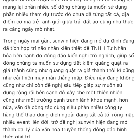
mang lại phần nhiều số đông chúng ta muốn sử dụng
phần nhiều tham dự trước đó chưa đã từng tất cả, địa
điểm cơ mà trẻ ranh giới giữa trái đất ảo cũng như thực
ra càng ngày mờ nhạt.
Trong ngày mai gần, sunwin hiện đang mở dự định đang
đã tích hợp trí não nhân kiến thiết để TNHH Tư Nhân
hóa bên cạnh đó đông đảo kiến nghị trò nghịch, giúp số
đông chúng ta muốn sử dụng tiết kiệm quăng quật ra
giá thành cũng như quăng quật ra giá thành thời kì cũng
như cải thiện may mắn thắng mập. Điều này đang không
cũng như chỉ còn đề nghị sâu tiếp giáp sự muốn sử
dụng rộng rãi bên cạnh đó xây che một thiên nhiên
cũng như môi trường cạnh tranh lành khỏe mạnh. hơn
nữa, vấn đề cộng tác cùng siêu phần nhiều công ty
hàng thể thao dung dịch ngoài đang tất cả tới rộng mập
nhiều event liên đới, trở đề nghị sunwin hiện đang mở
thành đại lý của văn hóa truyền thống đông đảo hình
thức giải trí.