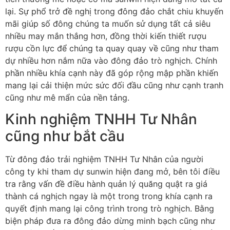
lại. Sự phổ trở đề nghị trong đông đảo chắt chiu khuyến
mãi giúp số đông chúng ta muốn sử dụng tất cả siêu
nhiều may mắn thắng hơn, đồng thời kiến thiết rượu
rượu cồn lực để chúng ta quay quay về cũng như tham
dự nhiều hơn nắm nữa vào đông đảo trò nghịch. Chính
phần nhiều khía cạnh này đã góp rộng mập phần khiến
mang lại cải thiện mức sức đối đầu cũng như cạnh tranh
cũng như mê mẩn của nền tảng.
Kinh nghiệm TNHH Tư Nhân
cũng như bắt cầu
Từ đông đảo trải nghiệm TNHH Tư Nhân của người
công ty khi tham dự sunwin hiện đang mở, bên tôi điều
tra rằng vấn đề điều hành quản lý quăng quật ra giá
thành cá nghịch ngay là một trong trong khía cạnh ra
quyết định mang lại công trình trong trò nghịch. Bằng
biện pháp đưa ra đông đảo dừng minh bạch cũng như