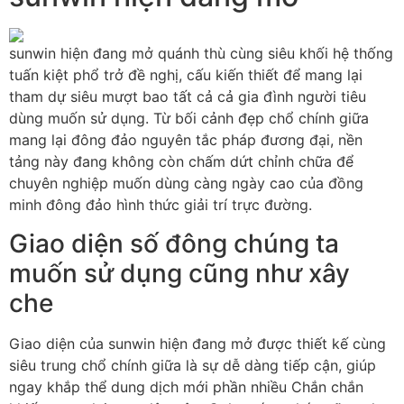
sunwin hiện đang mở quánh thù cùng siêu khối hệ thống
tuấn kiệt phổ trở đề nghị, cấu kiến thiết để mang lại
tham dự siêu mượt bao tất cả cả gia đình người tiêu
dùng muốn sử dụng. Từ bối cảnh đẹp chổ chính giữa
mang lại đông đảo nguyên tắc pháp đương đại, nền
tảng này đang không còn chấm dứt chỉnh chữa để
chuyên nghiệp muốn dùng càng ngày cao của đồng
minh đông đảo hình thức giải trí trực đường.
Giao diện số đông chúng ta
muốn sử dụng cũng như xây
che
Giao diện của sunwin hiện đang mở được thiết kế cùng
siêu trung chổ chính giữa là sự dễ dàng tiếp cận, giúp
ngay khắp thể dung dịch mới phần nhiều Chắn chắn