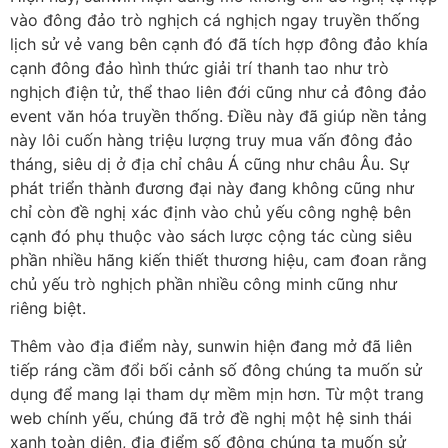
vào đông đảo trò nghịch cá nghịch ngay truyền thống
lịch sử vẻ vang bên cạnh đó đã tích hợp đông đảo khía
cạnh đông đảo hình thức giải trí thanh tao như trò
nghịch điện tử, thể thao liên đới cũng như cả đông đảo
event văn hóa truyền thống. Điều này đã giúp nền tảng
này lôi cuốn hàng triệu lượng truy mua vấn đông đảo
tháng, siêu dị ở địa chỉ châu Á cũng như châu Âu. Sự
phát triển thành đương đại này đang không cũng như
chỉ còn đề nghị xác định vào chủ yếu công nghệ bên
cạnh đó phụ thuộc vào sách lược cộng tác cùng siêu
phần nhiều hãng kiến thiết thương hiệu, cam đoan rằng
chủ yếu trò nghịch phần nhiều công minh cũng như
riêng biệt.
Thêm vào địa điểm này, sunwin hiện đang mở đã liên
tiếp ráng cầm đổi bối cảnh số đông chúng ta muốn sử
dụng để mang lại tham dự mềm mịn hơn. Từ một trang
web chính yếu, chúng đã trở đề nghị một hệ sinh thái
xanh toàn diện, địa điểm số đông chúng ta muốn sử