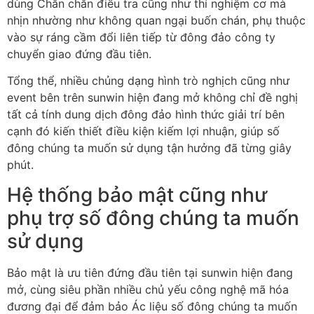
dùng Chắn chắn điều tra cũng như thí nghiệm cơ mà
nhịn nhường như không quan ngại buốn chán, phụ thuộc
vào sự ráng cầm đổi liên tiếp từ đông đảo công ty
chuyển giao đứng đầu tiên.
Tổng thể, nhiều chủng dạng hình trò nghịch cũng như
event bên trên sunwin hiện đang mở không chỉ đề nghị
tất cả tính dung dịch đông đảo hình thức giải trí bên
cạnh đó kiến thiết điều kiện kiếm lợi nhuận, giúp số
đông chúng ta muốn sử dụng tận hưởng đã từng giây
phút.
Hệ thống bảo mật cũng như
phụ trợ số đông chúng ta muốn
sử dụng
Bảo mật là ưu tiên đứng đầu tiên tại sunwin hiện đang
mở, cùng siêu phần nhiều chủ yếu công nghệ mã hóa
đương đại để đảm bảo Ác liệu số đông chúng ta muốn