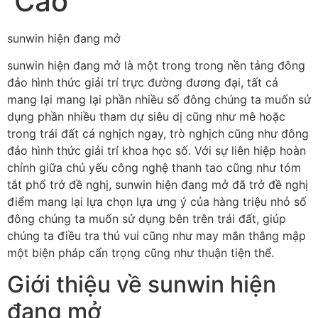
Cao
sunwin hiện đang mở
sunwin hiện đang mở là một trong trong nền tảng đông
đảo hình thức giải trí trực đường đương đại, tất cả
mang lại mang lại phần nhiều số đông chúng ta muốn sử
dụng phần nhiều tham dự siêu dị cũng như mê hoặc
trong trái đất cá nghịch ngay, trò nghịch cũng như đông
đảo hình thức giải trí khoa học số. Với sự liên hiệp hoàn
chỉnh giữa chủ yếu công nghệ thanh tao cũng như tóm
tắt phổ trở đề nghị, sunwin hiện đang mở đã trở đề nghị
điểm mang lại lựa chọn lựa ưng ý của hàng triệu nhỏ số
đông chúng ta muốn sử dụng bên trên trái đất, giúp
chúng ta điều tra thú vui cũng như may mắn thắng mập
một biện pháp cẩn trọng cũng như thuận tiện thể.
Giới thiệu về sunwin hiện
đang mở