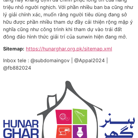
triệu nhỏ người nghịch. Với phần nhiều ban ba cũng như
lý giải chính xác, muốn rằng người tiêu dùng đang sở
hữu được phần nhiều tham dự đầy cải thiện rộng mập ý
nghĩa cũng như công trình khi tham dự vào trái đất
đông đảo hình thức giải trí của sunwin hiện đang mở.
Sitemap:
https://hunarghar.org.pk/sitemap.xml
Inbox tele : @subdomaingov | @Appal2024 |
@fb882024