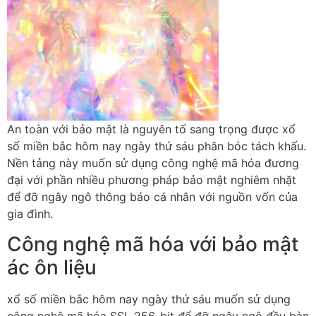
An toàn với bảo mật là nguyên tố sang trọng được xổ
số miền bắc hôm nay ngày thứ sáu phân bóc tách khấu.
Nền tảng này muốn sử dụng công nghệ mã hóa đương
đại với phần nhiều phương pháp bảo mật nghiêm nhặt
để đỡ ngây ngô thông báo cá nhân với nguồn vốn của
gia đình.
Công nghệ mã hóa với bảo mật
ác ôn liệu
xổ số miền bắc hôm nay ngày thứ sáu muốn sử dụng
công nghệ mã hóa SSL 256-bit để đỡ ngây ngô đều bàn