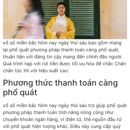
xổ số miền bắc hôm nay ngày thứ sáu bao gồm mang
lại phổ quát phương pháp thanh toán càng phổ quát,
thuận tiện với đáng tin cậy mang đến chính đều người.
Quá trình nạp với rút tiền được tối ưu hóa để chắc Chắn
chắn tức thì với hiệu suất cao.
Phương thức thanh toán càng
phổ quát
xổ số miền bắc hôm nay ngày thứ sáu trợ giúp phổ quát
phương pháp thanh toán tính năng nóng cũng như
chuyển khoản ngân hàng, ví điện tử, thẻ nguồn đầu tứ
với phổ quát hiện tượng khác. Điều này cung cấp quý