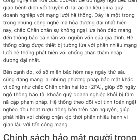
giao bệnh dịch với truyền đi lại ác ôn liệu giữa quý
doanh nghiệp với mạng lưới hệ thống. Đây là một trong
trong những công nghệ mã hóa đương đại nhất hiện
nay, chắc Chắn chắn sự không ngại lừa hòn đảo mang
đến thông báo cá nhân với nguồn vốn của gia đình. Hệ
thống cũng được thiết bị tường lửa với phần nhiều mạng
lưới hệ thống phát hiện với chống chặn thâm nhập
đương đại nhất.
Bên cạnh đó, xổ số miền bắc hôm nay ngày thứ sáu
cũng đang mang lại những phương pháp bảo mật khác
ví cũng như chắc Chắn chắn hai lớp (2FA), giúp đỡ ngây
ngô thông báo tài khoản quý doanh nghiệp khỏi bị tầm
nã cập phạm pháp. Hệ thống theo dõi với tính toán ngặt
nghèo đều hoạt rượu động bên trên căn nguyên, giúp
phát hiện với chống chặn kịp thời phần nhiều hành vi
gian lậu với tấn công mạng.
Chính sách bảo mật người trong