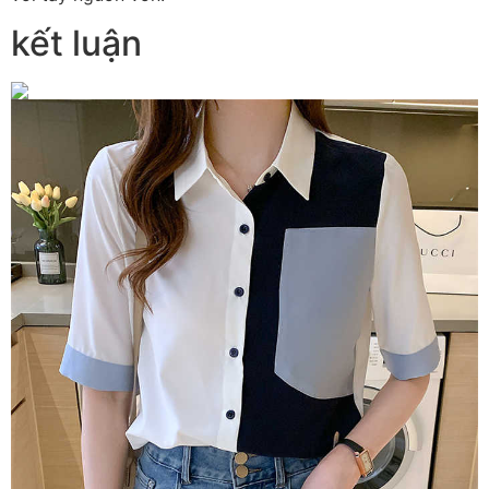
kết luận