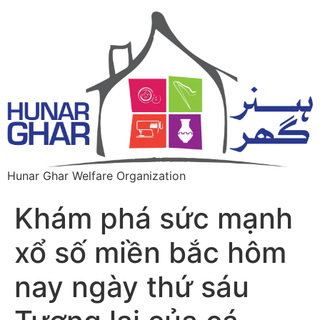
Hunar Ghar Welfare Organization
Khám phá sức mạnh
xổ số miền bắc hôm
nay ngày thứ sáu