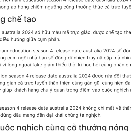
mong ao hóng chiêm ngưỡng cùng thưởng thức cá trực tuyến
 chế tạo
e australia 2024 sở hữu mẫu mã trực giác, được chế tạo 
n điều hướng giữa cụm phần.
nam education season 4 release date australia 2024 số đ
 rằng cụm ngôi nhà bạn số đông dĩ nhiên truy nã cập mà n
 vì lòng ngoại fake giảm thiểu thời kì học hỏi cùng phân c
on season 4 release date australia 2024 được rứa đổi thư
ông gian cá trực tuyến thân thiện cùng gần gũi cùng hiện đ
giúp khách hàng chú ý quan trọng điểm vào cuộc nghịch r
on season 4 release date australia 2024 không chỉ mất về 
a đứng đầu mang đến đại khái chúng ta nghịch.
 cuộc nghịch cùng cỗ thưởng nóng 