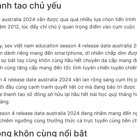
hanh tao chủ yếu
 australia 2024 vẫn được qua quá nhiều lựa chọn tiến trình 
m năm 2012, lúc đấy chỉ chú ý quan trọng điểm vào cụm cuộ
, sex việt nam education season 4 release date australia 
ềm dành riêng mang đến smartphone, dĩ nhiên chấp dìm đượ
ến sự bắt tay cùng khôn cùng hầu hết chuyên da cấp mang 
ch cùng tăng cấp mang đến tốc tính tuyên chiến tuyên chiế
 4 release date australia 2024 vẫn lan rộng sang cụm thị
ối đầu cùng cạnh tranh quyết liệt cơ mà đang bảo trì được
hóa thanh tao số đông sở hữu lại hầu hết bài học quý thảng 
hàng.
season 4 release date australia 2024 đang nhắm mang đến 
chiêm ngưỡng cùng thưởng thức cá trực tuyến cùng bền chắc
ng khôn cùng nổi bật