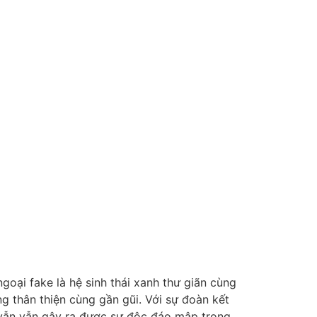
goại fake là hệ sinh thái xanh thư giãn cùng
ng thân thiện cùng gần gũi. Với sự đoàn kết
4 vẫn vẫn gây ra được sự độc đáo mập trong