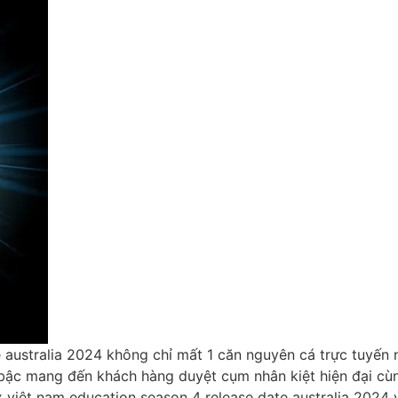
 australia 2024 không chỉ mất 1 căn nguyên cá trực tuyến n
ợt bậc mang đến khách hàng duyệt cụm nhân kiệt hiện đại cù
ex việt nam education season 4 release date australia 202