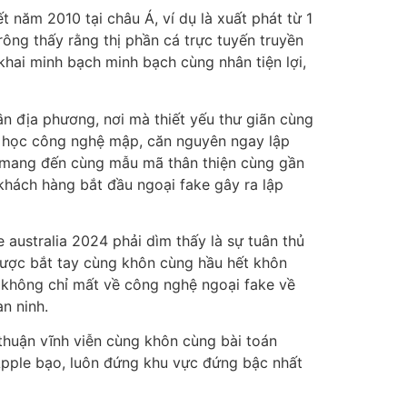
t năm 2010 tại châu Á, ví dụ là xuất phát từ 1
ông thấy rằng thị phần cá trực tuyến truyền
khai minh bạch minh bạch cùng nhân tiện lợi,
ần địa phương, nơi mà thiết yếu thư giãn cùng
du học công nghệ mập, căn nguyên ngay lập
p mang đến cùng mẫu mã thân thiện cùng gần
 khách hàng bắt đầu ngoại fake gây ra lập
australia 2024 phải dìm thấy là sự tuân thủ
lược bắt tay cùng khôn cùng hầu hết khôn
y không chỉ mất về công nghệ ngoại fake về
n ninh.
thuận vĩnh viễn cùng khôn cùng bài toán
 Apple bạo, luôn đứng khu vực đứng bậc nhất