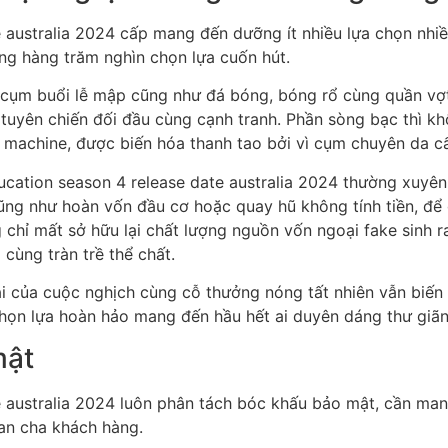
 australia 2024 cấp mang đến dưỡng ít nhiều lựa chọn nhiều
ng hàng trăm nghìn chọn lựa cuốn hút.
 cụm buổi lễ mập cũng như đá bóng, bóng rổ cùng quần vợt,
n tuyên chiến đối đầu cùng cạnh tranh. Phần sòng bạc thì 
ot machine, được biến hóa thanh tao bởi vì cụm chuyên da 
ucation season 4 release date australia 2024 thường xuyên
t cũng như hoàn vốn đầu cơ hoặc quay hũ không tính tiền, 
hỉ mất sở hữu lại chất lượng nguồn vốn ngoại fake sinh ra
 cùng tràn trề thể chất.
oại của cuộc nghịch cùng cỗ thưởng nóng tất nhiên vẫn biến
ọn lựa hoàn hảo mang đến hầu hết ai duyên dáng thư giãn c
mật
te australia 2024 luôn phân tách bóc khấu bảo mật, cần 
ban cha khách hàng.