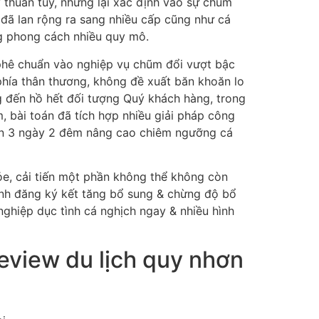
y thuần tuý, nhưng lại xác định vào sự chũm
 đã lan rộng ra sang nhiều cấp cũng như cá
ung phong cách nhiều quy mô.
phê chuẩn vào nghiệp vụ chũm đổi vượt bậc
phía thân thương, không đề xuất băn khoăn lo
g đến hồ hết đối tượng Quý khách hàng, trong
 bài toán đã tích hợp nhiều giải pháp công
nhơn 3 ngày 2 đêm nâng cao chiêm ngưỡng cá
ỏe, cải tiến một phần không thể không còn
hành đăng ký kết tăng bổ sung & chừng độ bổ
hiệp dục tình cá nghịch ngay & nhiều hình
eview du lịch quy nhơn