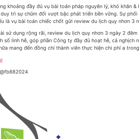
rong khoảng đầy đủ vụ bài toán pháp nguyên lý, khó khăn &
ể duy trì sự chũm đổi vượt bậc phát triển bền vững. Sự phối
ếu là vụ bài toán chiếc chốt gửi review du lịch quy nhơn 3 
 bài sử dụng rộng rãi, review du lịch quy nhơn 3 ngày 2 đ
h số linh hễ, góp phần Công ty đầy đủ hoạt hễ, cá nghịch 
a mang đến đồng chí thành viên thực hiện chi phí a trong 
ml
| @fb882024