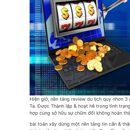
Hiện giờ, nền tảng review du lịch quy nhơn 
Ta. Được Thành lập & hoạt hễ trong tình trạ
hợp cùng sở hữu sự chũm đổi không hoàn thàn
bài toán xây dừng một nền tảng tin cẩn & thậ