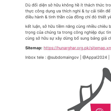
Dù đối diện sở hữu không hề ít thách thức t
thực công dụng ưa thích nghi & tự cải tiến đ
điều hành & tinh thần của đồng chí đó thiết y
kết luận, sở hữu tiềm năng cùng nhiều chiêu
trọng của chúng ta trong công nghiệp dục tìn
cùng sở hữu sự xây dừng bổ sung bảng giá chữ
Sitemap:
https://hunarghar.org.pk/sitemap.x
Inbox tele : @subdomaingov | @Appal2024 