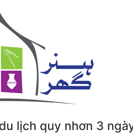
du lịch quy nhơn 3 ngà