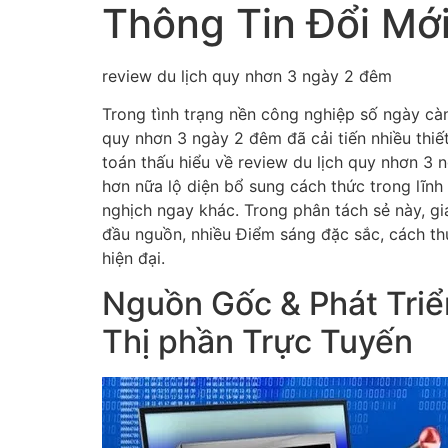
Thông Tin Đổi Mới
review du lịch quy nhơn 3 ngày 2 đêm
Trong tình trạng nền công nghiệp số ngày càn
quy nhơn 3 ngày 2 đêm đã cải tiến nhiều thi
toán thấu hiểu về review du lịch quy nhơn 3 
hơn nữa lộ diện bổ sung cách thức trong lĩnh
nghịch ngay khác. Trong phân tách sẻ này, g
đầu nguồn, nhiều Điểm sáng đặc sắc, cách th
hiện đại.
Nguồn Gốc & Phát Triể
Thị phần Trực Tuyến