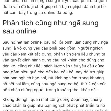
luôn chuẩn chỉnh bị ngã sung khi yêu cầu phải bao gồm
đó là vấn đề loại chốt giúp nhà bạn nghịch đánh bại hồ
hết cạm bẫy trong cá online đá bóng.
Phân tích cũng như ngã sung
sau online
Sau hồ hết lần online, câu hỏi lời bình luận cũng như ngã
sung là vô cùng yêu cầu phải bao gồm. Người nghịch
yêu cầu xem xét tác dụng, phân tích xem liệu chúng ta
vẫn quyết định hành đụng câu hỏi khiến cho đúng cho
đến ko, cũng như liệu sách lược vẫn tiêu yêu cầu dùng
bao gồm hiệu quả cho đến ko. câu hỏi này đã trợ giúp
nhà bạn nghịch học hỏi, rút kinh nghiệm trong khoảng
hồ hết sai lầm, cũng như ngã sung cơ hội thứ 2 cận của
bốn nhân những người trong khoảng thời khắc dài.
Không đề nghị quên mất công công đoạn này; chúng
chắc chắn là giúp nhà bạn nghịch phát phát triển ra hồ