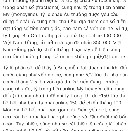
tầm thường quánh biệt là tỷ trọng châu Âu (decimal), tỷ
trọng phân số (fractional) cũng như tỷ trọng tiền online
Mỹ (moneyline). Tỷ lệ châu Âu thường được yêu cầu
dùng ở châu Á cũng như châu Âu, địa điểm con số diễn
đạt tổng số tiền cảm giác, bao hàm cả vốn online. Ví dụ,
tỷ trọng 3.5 Có tức thị giả dụ nhà bạn online 100.000
Việt Nam Đồng, hồ hết nhà bạn đã nhấn 350.000 Việt
Nam Đồng giả dụ chiến thắng. Loại này dễ hiểu cũng
như tầm thường trong cá online không nghỉ}{đặt online.
Tỷ lệ phân số, dễ thấy ở Anh, diễn đạt doanh thu khi đối
chiếu cũng như vốn online, cũng như 5/2 tức thị nhà bạn
chiến thắng 2.5 lần vốn giả dụ Dự kiến đúng. Dường
cũng như đó, tỷ trọng tiền online Mỹ tiêu yêu cầu dùng
dấu (+) cũng như (-) để chỉ tỷ trọng, thí dụ -150 tức thị
hồ hết nhà bạn đã phải online 150 để chiến thắng 100.
Mỗi loại hồ hết phải bao gồm ưu điểm yếu bớt, cũng
như câu hỏi mua loại nào phụ cùng sở đắm đuối mê bốn
nhân. Tuy nhiên, cũng như sự cải thiện lên của giải pháp
công nghệ, hồ hết hồ hết nền tảng cá online nay tạo ra