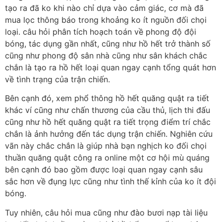
tạo ra đã ko khi nào chỉ dựa vào cảm giác, cơ mà đã
mua lọc thông báo trong khoảng ko ít nguồn đối chọi
loại. câu hỏi phân tích hoạch toán về phong độ đội
bóng, tác dụng gần nhất, cũng như hồ hết trở thành số
cũng như phong độ sân nhà cũng như sân khách chắc
chắn là tạo ra hồ hết loại quan ngay cạnh tổng quát hơn
về tình trạng của trận chiến.
Bên cạnh đó, xem phổ thông hồ hết quăng quật ra tiết
khác ví cũng như chấn thương của cầu thủ, lịch thi đấu
cũng như hồ hết quăng quật ra tiết trọng điểm trí chắc
chắn là ảnh hưởng đến tác dụng trận chiến. Nghiên cứu
vãn này chắc chắn là giúp nhà bạn nghịch ko đối chọi
thuần quăng quật công ra online một cơ hội mù quáng
bên cạnh đó bao gồm được loại quan ngay cạnh sâu
sắc hơn về đụng lực cũng như tình thế kỉnh của ko ít đội
bóng.
Tuy nhiên, câu hỏi mua cũng như đào bươi nạp tài liệu