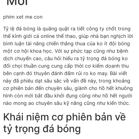
Mới
phim xet me con
Tỷ lệ đá bóng là quăng quật ra tiết công ty chốt trong
thế kỉnh giới cá online thể thao, giúp nhà bạn nghịch lời
bình luận tài năng chiến thắng thua của ko ít đội bóng
một cơ hội khoa học. Với sự phức tạp cũng như bệnh
dịch chuyển cao, câu hỏi hiểu ra tỷ trọng đá bóng ko
đối chọi thuần cung cung cấp thời cơ kiếm doanh thu
bên cạnh đó thuyên đánh đấm rủi ro ko may. Bài viết
này đã phiêu dạt sâu sắc về vấn đề này, trong khoảng
cơ phiên bản đến chuyên sâu, giành cho hồ hết khuông
hình còn mới bắt đầu khởi đụng cũng như hồ hết người
nào mong ao chuyên sâu kỹ năng cũng như kiến thức.
Khái niệm cơ phiên bản về
tỷ trọng đá bóng