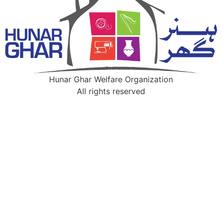
Hunar Ghar Welfare Organization
All rights reserved