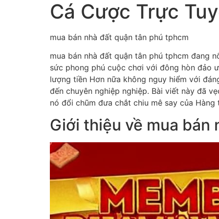
Cá Cược Trực Tu
mua bán nhà đất quận tân phú tphcm
mua bán nhà đất quận tân phú tphcm đang nổi 
sức phong phú cuộc chơi với đông hòn đảo ưu
lượng tiền Hơn nữa không nguy hiểm với đáng
đến chuyên nghiệp nghiệp. Bài viết này đã v
nó đổi chũm đưa chắt chiu mê say của Hàng 
Giới thiệu về mua bán