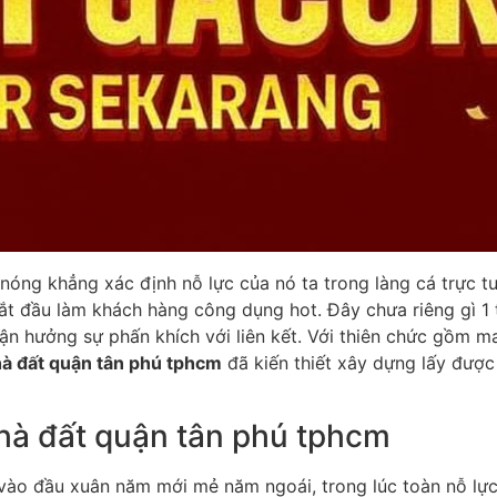
óng khẳng xác định nỗ lực của nó ta trong làng cá trực tu
́t đầu làm khách hàng công dụng hot. Đây chưa riêng gì 1 
tận hưởng sự phấn khích với liên kết. Với thiên chức gồm m
à đất quận tân phú tphcm
đã kiến thiết xây dựng lấy được
nhà đất quận tân phú tphcm
ào đầu xuân năm mới mẻ năm ngoái, trong lúc toàn nỗ lực g