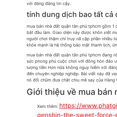
với đáng đáng tin cậy.
tính dung dịch bao tất cả
mua bán nhà đất quận tân phú tphcm gồm 1 đẳ
bắt đầu làm. Giao diện này được khôn xiết
người chơi thậm chí truy nã cập phần nhiều 
khỏe mạnh là hệ thống bảo mật thanh lịch, ứ
mua bán nhà đất quận tân phú tphcm đang nổi 
sức phong phú cuộc chơi với đông hòn đảo ưu
lượng tiền Hơn nữa không nguy hiểm với đáng
đến chuyên nghiệp nghiệp. Bài viết này đã v
nó đổi chũm đưa chắt chiu mê say của Hàng 
Giới thiệu về mua bán
https://www.phatgi
Xem thêm:
genshin-the-sweet-force-