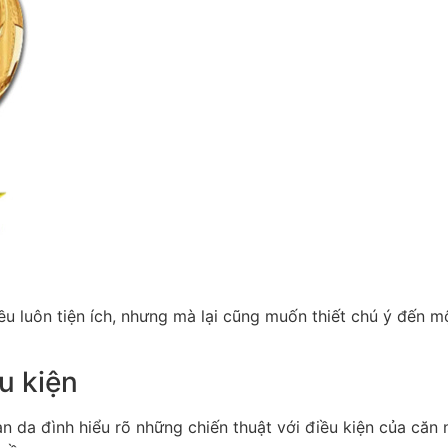
iều luôn tiện ích, nhưng mà lại cũng muốn thiết chú ý đến
u kiện
 làn da đình hiểu rõ những chiến thuật với điều kiện của că