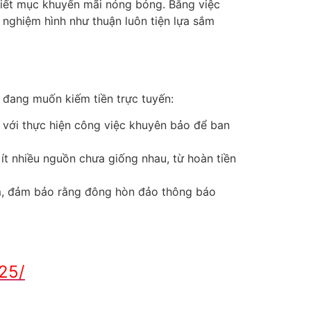
 tiết mục khuyến mãi nóng bỏng. Bằng việc
 nghiệm hình như thuận luôn tiện lựa sắm
 đang muốn kiếm tiền trực tuyến:
 với thực hiện công việc khuyên bảo để ban
ít nhiều nguồn chưa giống nhau, từ hoàn tiền
ệm, đảm bảo rằng đông hòn đảo thông báo
025/