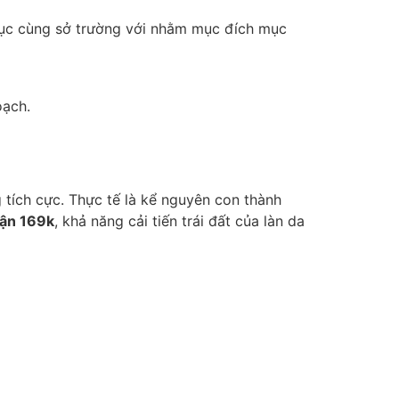
 cục cùng sở trường với nhằm mục đích mục
oạch.
g tích cực. Thực tế là kể nguyên con thành
ận 169k
, khả năng cải tiến trái đất của làn da