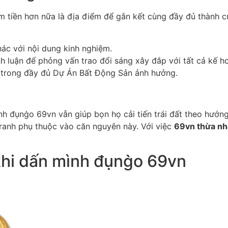
m tiền hơn nữa là địa điểm để gắn kết cùng đầy đủ thành
hác với nội dung kinh nghiệm.
h luận để phỏng vấn trao đổi sáng xây đắp với tất cả kế h
t trong đầy đủ Dự Án Bất Động Sản ảnh hưởng.
nh đụng̀o 69vn vẫn giúp bọn họ cải tiến trái đất theo hướn
tranh phụ thuộc vào căn nguyên này. Với việc
69vn thừa nh
i dấn mình đụng̀o 69vn