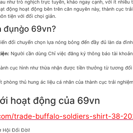
u như trò nghịch trực tuyến, khảo ngay cạnh, với ít nhiều
oạt động hoạt động bên trên căn nguyên này, thành cục trải
n tiện với đối chọi giản.
nh đụng̀o 69vn?
biến đổi chuyển chọn lựa nóng bỏng đến đầy đủ làn da đình
tiện:
Người cần dùng Chỉ việc đăng ký thông báo tài khoản
ành cục hình như thừa nhận được tiền thưởng từ tương đối 
 phòng thủ hung ác liệu cá nhân của thành cục trải nghi
ới hoạt động của 69vn
com/trade-buffalo-soldiers-shirt-38-2