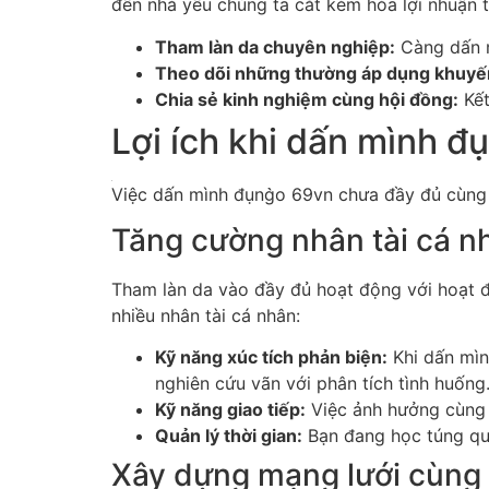
đến nhà yếu chúng ta cắt kém hóa lợi nhuận t
Tham làn da chuyên nghiệp:
Càng dấn m
Theo dõi những thường áp dụng khuyế
Chia sẻ kinh nghiệm cùng hội đồng:
Kết
Lợi ích khi dấn mình đ
Việc dấn mình đụng̀o 69vn chưa đầy đủ cùng 
Tăng cường nhân tài cá n
Tham làn da vào đầy đủ hoạt động với hoạt độ
nhiều nhân tài cá nhân:
Kỹ năng xúc tích phản biện:
Khi dấn mì
nghiên cứu vãn với phân tích tình huống
Kỹ năng giao tiếp:
Việc ảnh hưởng cùng n
Quản lý thời gian:
Bạn đang học túng quy
Xây dựng mạng lưới cùng