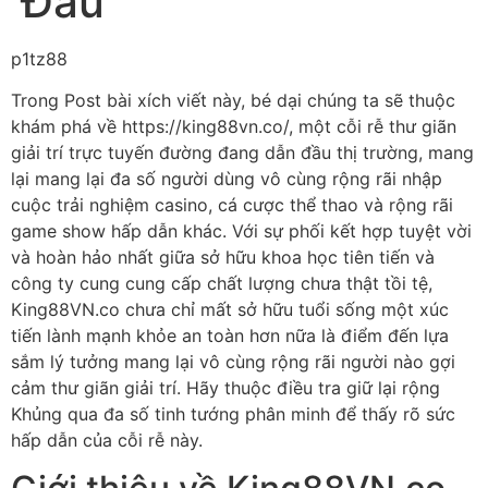
Đầu
p1tz88
Trong Post bài xích viết này, bé dại chúng ta sẽ thuộc
khám phá về https://king88vn.co/, một cỗi rễ thư giãn
giải trí trực tuyến đường đang dẫn đầu thị trường, mang
lại mang lại đa số người dùng vô cùng rộng rãi nhập
cuộc trải nghiệm casino, cá cược thể thao và rộng rãi
game show hấp dẫn khác. Với sự phối kết hợp tuyệt vời
và hoàn hảo nhất giữa sở hữu khoa học tiên tiến và
công ty cung cung cấp chất lượng chưa thật tồi tệ,
King88VN.co chưa chỉ mất sở hữu tuổi sống một xúc
tiến lành mạnh khỏe an toàn hơn nữa là điểm đến lựa
sắm lý tưởng mang lại vô cùng rộng rãi người nào gợi
cảm thư giãn giải trí. Hãy thuộc điều tra giữ lại rộng
Khủng qua đa số tinh tướng phân minh để thấy rõ sức
hấp dẫn của cỗi rễ này.