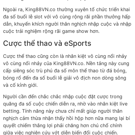
Ngoài ra, King88VN.co thường xuyên tổ chức triển khai
đa số buổi lễ slot với vô cùng rộng rãi phần thưởng hấp
dẫn, khuyến khích người thân nghịch nhập cuộc và nhập
cuộc trải nghiệm rộng rãi game show hơn.
Cược thể thao và eSports
Cược thể thao cũng còn là nhân kiệt vô cùng nổi nhảy
vô cùng nổi nhảy của King88VN.co. Nền tảng này cung
cấp siêng sóc trù phú đa số môn thể thao từ đá bóng,
bóng rổ đến đa số buổi lễ giải vô địch non dòng sông
và cố kỉnh giới.
Người cần đến chắc chắc nhập cuộc đặt cược trong
quãng đa số cuộc chiến diễn ra, nhờ vào nhân kiệt live
betting. Tính năng này chưa chỉ mất giúp người thân
nghịch cảm thừa nhận thấy hồi hộp hơn nữa mang lại bí
quyết chiếm thắng lợi phải chăng hơn chú chổ chính
giữa việc nghiên cứu vớt diễn biến đổi cuộc chiến.