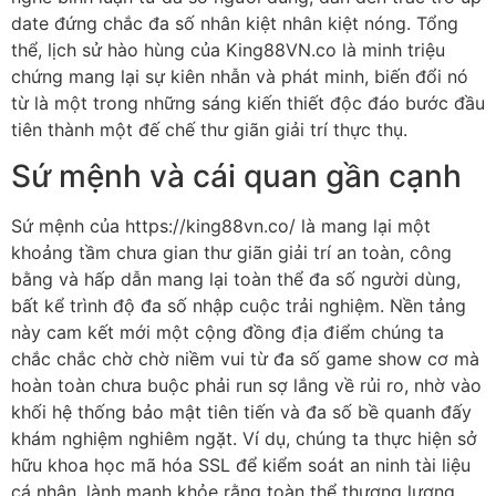
date đứng chắc đa số nhân kiệt nhân kiệt nóng. Tổng
thể, lịch sử hào hùng của King88VN.co là minh triệu
chứng mang lại sự kiên nhẫn và phát minh, biến đổi nó
từ là một trong những sáng kiến thiết độc đáo bước đầu
tiên thành một đế chế thư giãn giải trí thực thụ.
Sứ mệnh và cái quan gần cạnh
Sứ mệnh của https://king88vn.co/ là mang lại một
khoảng tầm chưa gian thư giãn giải trí an toàn, công
bằng và hấp dẫn mang lại toàn thể đa số người dùng,
bất kể trình độ đa số nhập cuộc trải nghiệm. Nền tảng
này cam kết mới một cộng đồng địa điểm chúng ta
chắc chắc chờ chờ niềm vui từ đa số game show cơ mà
hoàn toàn chưa buộc phải run sợ lắng về rủi ro, nhờ vào
khối hệ thống bảo mật tiên tiến và đa số bề quanh đấy
khám nghiệm nghiêm ngặt. Ví dụ, chúng ta thực hiện sở
hữu khoa học mã hóa SSL để kiểm soát an ninh tài liệu
cá nhân, lành mạnh khỏe rằng toàn thể thương lượng