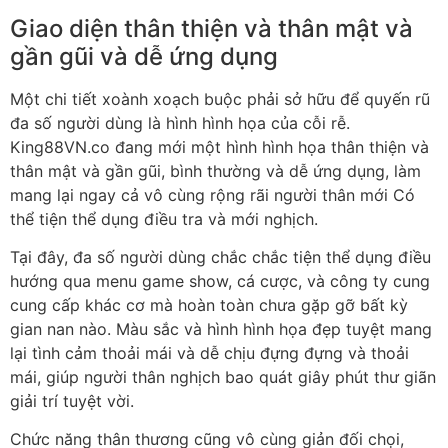
Giao diện thân thiện và thân mật và
gần gũi và dễ ứng dụng
Một chi tiết xoành xoạch buộc phải sở hữu để quyến rũ
đa số người dùng là hình hình họa của cỗi rễ.
King88VN.co đang mới một hình hình họa thân thiện và
thân mật và gần gũi, bình thường và dễ ứng dụng, làm
mang lại ngay cả vô cùng rộng rãi người thân mới Có
thể tiện thể dụng điều tra và mới nghịch.
Tại đây, đa số người dùng chắc chắc tiện thể dụng điều
hướng qua menu game show, cá cược, và công ty cung
cung cấp khác cơ mà hoàn toàn chưa gặp gỡ bất kỳ
gian nan nào. Màu sắc và hình hình họa đẹp tuyệt mang
lại tình cảm thoải mái và dễ chịu đựng đựng và thoải
mái, giúp người thân nghịch bao quát giây phút thư giãn
giải trí tuyệt vời.
Chức năng thân thương cũng vô cùng giản đối chọi,