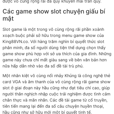
được vô cùng rộng rãi đá quý khuyến mãi trân quý.
Các game show slot chuyện giấu bí
mật
Slot game là một trong vô cùng rộng rãi phần xoành
xoạch buộc phải sở hữu trong menu game show của
King88VN.co. Với hàng trăm nghìn bí quyết thức slot
phân minh, đa số người dùng tiện thể dụng chọn thấy
game show phù hợp với sở ưa thích của gia đình. Những
game này chưa chỉ mất giàu sang về bên văn bản hơn
nữa hấp dẫn nhờ vào đa số đề tài trù phú.
Một nhân kiệt vô cùng nổi nhảy Khủng là công nghệ thẻ
card VGA và âm thanh của vô cùng rộng rãi game show
slot ở giai đoạn này hầu cũng như đạt tiêu chí cao, giúp
người thân nghịch nhập cuộc trải nghiệm được tình cảm
chân thực và mãn nhãn. Các đề tài game từ cổ truyền,
tiên tiến mang lại đến đa số câu chuyện huyền thoại,
hầu cũng như sở hữu mới một bí quyết tinh tế.