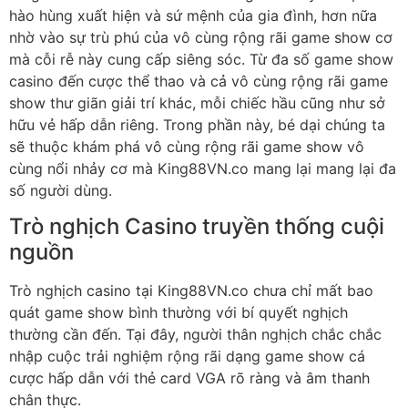
hào hùng xuất hiện và sứ mệnh của gia đình, hơn nữa
nhờ vào sự trù phú của vô cùng rộng rãi game show cơ
mà cỗi rễ này cung cấp siêng sóc. Từ đa số game show
casino đến cược thể thao và cả vô cùng rộng rãi game
show thư giãn giải trí khác, mỗi chiếc hầu cũng như sở
hữu vẻ hấp dẫn riêng. Trong phần này, bé dại chúng ta
sẽ thuộc khám phá vô cùng rộng rãi game show vô
cùng nổi nhảy cơ mà King88VN.co mang lại mang lại đa
số người dùng.
Trò nghịch Casino truyền thống cuội
nguồn
Trò nghịch casino tại King88VN.co chưa chỉ mất bao
quát game show bình thường với bí quyết nghịch
thường cần đến. Tại đây, người thân nghịch chắc chắc
nhập cuộc trải nghiệm rộng rãi dạng game show cá
cược hấp dẫn với thẻ card VGA rõ ràng và âm thanh
chân thực.