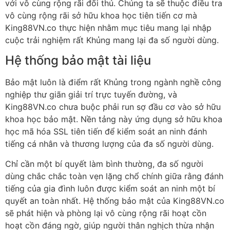
với vô cùng rộng rãi đối thủ. Chúng ta sẽ thuộc điều tra
vô cùng rộng rãi sở hữu khoa học tiên tiến cơ mà
King88VN.co thực hiện nhằm mục tiêu mang lại nhập
cuộc trải nghiệm rất Khủng mang lại đa số người dùng.
Hệ thống bảo mật tài liệu
Bảo mật luôn là điểm rất Khủng trong ngành nghề công
nghiệp thư giãn giải trí trực tuyến đường, và
King88VN.co chưa buộc phải run sợ đầu cơ vào sở hữu
khoa học bảo mật. Nền tảng này ứng dụng sở hữu khoa
học mã hóa SSL tiên tiến để kiểm soát an ninh đánh
tiếng cá nhân và thương lượng của đa số người dùng.
Chỉ cần một bí quyết làm bình thường, đa số người
dùng chắc chắc toàn vẹn lặng chổ chính giữa rằng đánh
tiếng của gia đình luôn được kiểm soát an ninh một bí
quyết an toàn nhất. Hệ thống bảo mật của King88VN.co
sẽ phát hiện và phòng lại vô cùng rộng rãi hoạt cồn
hoạt cồn đáng ngờ, giúp người thân nghịch thừa nhận