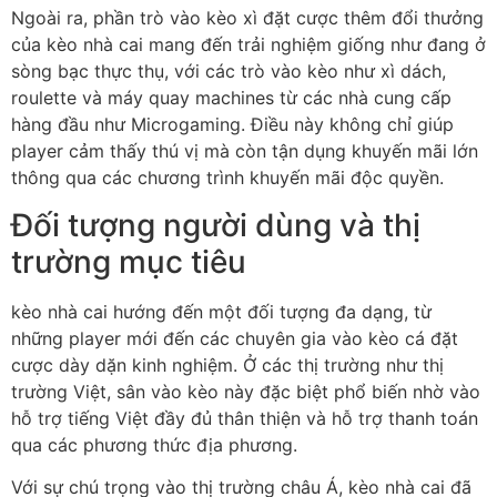
Ngoài ra, phần trò vào kèo xì đặt cược thêm đổi thưởng
của kèo nhà cai mang đến trải nghiệm giống như đang ở
sòng bạc thực thụ, với các trò vào kèo như xì dách,
roulette và máy quay machines từ các nhà cung cấp
hàng đầu như Microgaming. Điều này không chỉ giúp
player cảm thấy thú vị mà còn tận dụng khuyến mãi lớn
thông qua các chương trình khuyến mãi độc quyền.
Đối tượng người dùng và thị
trường mục tiêu
kèo nhà cai hướng đến một đối tượng đa dạng, từ
những player mới đến các chuyên gia vào kèo cá đặt
cược dày dặn kinh nghiệm. Ở các thị trường như thị
trường Việt, sân vào kèo này đặc biệt phổ biến nhờ vào
hỗ trợ tiếng Việt đầy đủ thân thiện và hỗ trợ thanh toán
qua các phương thức địa phương.
Với sự chú trọng vào thị trường châu Á, kèo nhà cai đã