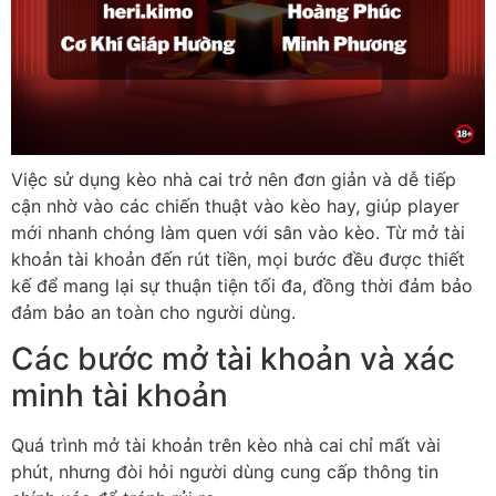
Việc sử dụng kèo nhà cai trở nên đơn giản và dễ tiếp
cận nhờ vào các chiến thuật vào kèo hay, giúp player
mới nhanh chóng làm quen với sân vào kèo. Từ mở tài
khoản tài khoản đến rút tiền, mọi bước đều được thiết
kế để mang lại sự thuận tiện tối đa, đồng thời đảm bảo
đảm bảo an toàn cho người dùng.
Các bước mở tài khoản và xác
minh tài khoản
Quá trình mở tài khoản trên kèo nhà cai chỉ mất vài
phút, nhưng đòi hỏi người dùng cung cấp thông tin