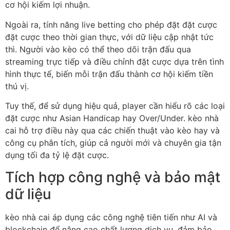
cơ hội kiếm lợi nhuận.
Ngoài ra, tính năng live betting cho phép đặt đặt cược
đặt cược theo thời gian thực, với dữ liệu cập nhật tức
thì. Người vào kèo có thể theo dõi trận đấu qua
streaming trực tiếp và điều chỉnh đặt cược dựa trên tình
hình thực tế, biến mỗi trận đấu thành cơ hội kiếm tiền
thú vị.
Tuy thế, để sử dụng hiệu quả, player cần hiểu rõ các loại
đặt cược như Asian Handicap hay Over/Under. kèo nhà
cai hỗ trợ điều này qua các chiến thuật vào kèo hay và
công cụ phân tích, giúp cả người mới và chuyên gia tận
dụng tối đa tỷ lệ đặt cược.
Tích hợp công nghệ và bảo mật
dữ liệu
kèo nhà cai áp dụng các công nghệ tiên tiến như AI và
blockchain để nâng cao chất lượng dịch vụ, đảm bảo