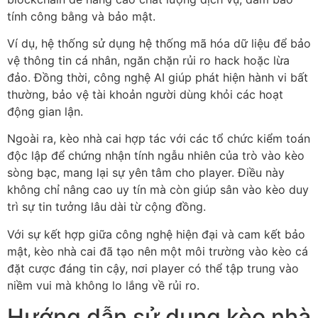
tính công bằng và bảo mật.
Ví dụ, hệ thống sử dụng hệ thống mã hóa dữ liệu để bảo
vệ thông tin cá nhân, ngăn chặn rủi ro hack hoặc lừa
đảo. Đồng thời, công nghệ AI giúp phát hiện hành vi bất
thường, bảo vệ tài khoản người dùng khỏi các hoạt
động gian lận.
Ngoài ra, kèo nhà cai hợp tác với các tổ chức kiểm toán
độc lập để chứng nhận tính ngẫu nhiên của trò vào kèo
sòng bạc, mang lại sự yên tâm cho player. Điều này
không chỉ nâng cao uy tín mà còn giúp sân vào kèo duy
trì sự tin tưởng lâu dài từ cộng đồng.
Với sự kết hợp giữa công nghệ hiện đại và cam kết bảo
mật, kèo nhà cai đã tạo nên một môi trường vào kèo cá
đặt cược đáng tin cậy, nơi player có thể tập trung vào
niềm vui mà không lo lắng về rủi ro.
Hướng dẫn sử dụng kèo nhà