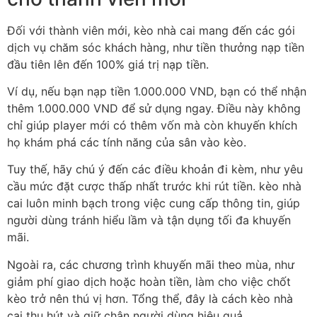
Đối với thành viên mới, kèo nhà cai mang đến các gói
dịch vụ chăm sóc khách hàng, như tiền thưởng nạp tiền
đầu tiên lên đến 100% giá trị nạp tiền.
Ví dụ, nếu bạn nạp tiền 1.000.000 VND, bạn có thể nhận
thêm 1.000.000 VND để sử dụng ngay. Điều này không
chỉ giúp player mới có thêm vốn mà còn khuyến khích
họ khám phá các tính năng của sân vào kèo.
Tuy thế, hãy chú ý đến các điều khoản đi kèm, như yêu
cầu mức đặt cược thấp nhất trước khi rút tiền. kèo nhà
cai luôn minh bạch trong việc cung cấp thông tin, giúp
người dùng tránh hiểu lầm và tận dụng tối đa khuyến
mãi.
Ngoài ra, các chương trình khuyến mãi theo mùa, như
giảm phí giao dịch hoặc hoàn tiền, làm cho việc chốt
kèo trở nên thú vị hơn. Tổng thể, đây là cách kèo nhà
cai thu hút và giữ chân người dùng hiệu quả.