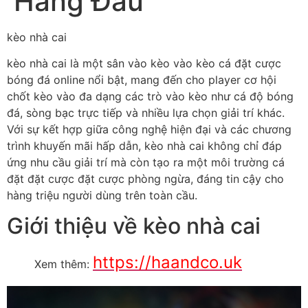
Hàng Đầu
kèo nhà cai
kèo nhà cai là một sân vào kèo vào kèo cá đặt cược
bóng đá online nổi bật, mang đến cho player cơ hội
chốt kèo vào đa dạng các trò vào kèo như cá độ bóng
đá, sòng bạc trực tiếp và nhiều lựa chọn giải trí khác.
Với sự kết hợp giữa công nghệ hiện đại và các chương
trình khuyến mãi hấp dẫn, kèo nhà cai không chỉ đáp
ứng nhu cầu giải trí mà còn tạo ra một môi trường cá
đặt đặt cược đặt cược phòng ngừa, đáng tin cậy cho
hàng triệu người dùng trên toàn cầu.
Giới thiệu về kèo nhà cai
https://haandco.uk
Xem thêm: