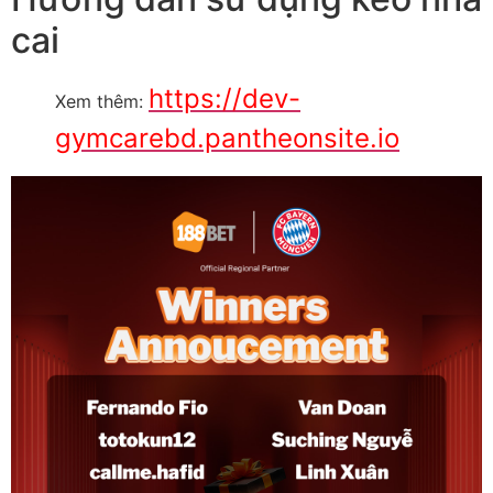
cai
https://dev-
Xem thêm:
gymcarebd.pantheonsite.io