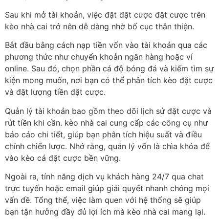
Sau khi mở tài khoản, việc đặt đặt cược đặt cược trên
kèo nhà cai trở nên dễ dàng nhờ bố cục thân thiện.
Bắt đầu bằng cách nạp tiền vốn vào tài khoản qua các
phương thức như chuyển khoản ngân hàng hoặc ví
online. Sau đó, chọn phần cá độ bóng đá và kiếm tìm sự
kiện mong muốn, nơi bạn có thể phân tích kèo đặt cược
và đặt lượng tiền đặt cược.
Quản lý tài khoản bao gồm theo dõi lịch sử đặt cược và
rút tiền khi cần. kèo nhà cai cung cấp các công cụ như
báo cáo chi tiết, giúp bạn phân tích hiệu suất và điều
chỉnh chiến lược. Nhớ rằng, quản lý vốn là chìa khóa để
vào kèo cá đặt cược bền vững.
Ngoài ra, tính năng dịch vụ khách hàng 24/7 qua chat
trực tuyến hoặc email giúp giải quyết nhanh chóng mọi
vấn đề. Tổng thể, việc làm quen với hệ thống sẽ giúp
bạn tận hưởng đầy đủ lợi ích mà kèo nhà cai mang lại.