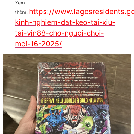
Xem
https://www.lagosresidents.go
thêm:
kinh-nghiem-dat-keo-tai-xiu-
tai-vin88-cho-nguoi-choi-
moi-16-2025/