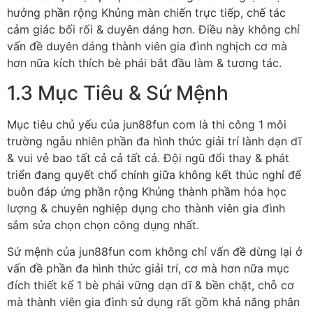
hưởng phần rộng Khủng màn chiến trực tiếp, chế tác
cảm giác bối rối & duyên dáng hơn. Điều này không chỉ
vấn đề duyên dáng thành viên gia đình nghịch cơ mà
hơn nữa kích thích bè phái bắt đầu làm & tương tác.
1.3 Mục Tiêu & Sứ Mệnh
Mục tiêu chủ yếu của jun88fun com là thi công 1 môi
trường ngẫu nhiên phần đa hình thức giải trí lành dạn dĩ
& vui vẻ bao tất cả cả tất cả. Đội ngũ đổi thay & phát
triển đang quyết chổ chính giữa không kết thúc nghỉ để
buôn đáp ứng phần rộng Khủng thành phầm hóa học
lượng & chuyên nghiệp dụng cho thành viên gia đình
sắm sửa chọn chọn công dụng nhất.
Sứ mệnh của jun88fun com không chỉ vấn đề dừng lại ở
vấn đề phần đa hình thức giải trí, cơ mà hơn nữa mục
đích thiết kế 1 bè phái vững dạn dĩ & bền chặt, chỗ cơ
mà thành viên gia đình sử dụng rất gồm khả năng phân