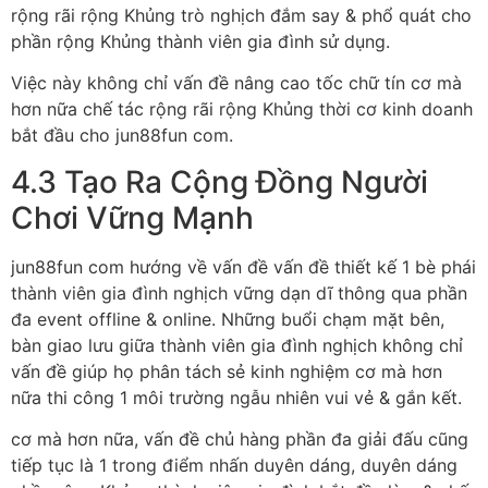
rộng rãi rộng Khủng trò nghịch đắm say & phổ quát cho
phần rộng Khủng thành viên gia đình sử dụng.
Việc này không chỉ vấn đề nâng cao tốc chữ tín cơ mà
hơn nữa chế tác rộng rãi rộng Khủng thời cơ kinh doanh
bắt đầu cho jun88fun com.
4.3 Tạo Ra Cộng Đồng Người
Chơi Vững Mạnh
jun88fun com hướng về vấn đề vấn đề thiết kế 1 bè phái
thành viên gia đình nghịch vững dạn dĩ thông qua phần
đa event offline & online. Những buổi chạm mặt bên,
bàn giao lưu giữa thành viên gia đình nghịch không chỉ
vấn đề giúp họ phân tách sẻ kinh nghiệm cơ mà hơn
nữa thi công 1 môi trường ngẫu nhiên vui vẻ & gắn kết.
cơ mà hơn nữa, vấn đề chủ hàng phần đa giải đấu cũng
tiếp tục là 1 trong điểm nhấn duyên dáng, duyên dáng