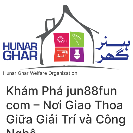
Hunar Ghar Welfare Organization
Khám Phá jun88fun
com – Nơi Giao Thoa
Giữa Giải Trí và Công