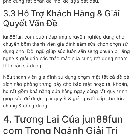
phó cùng rất phần đa mối đe dọa bắt đầu.
3.3 Hỗ Trợ Khách Hàng & Giải
Quyết Vấn Đề
jun88fun com buôn đáp ứng chuyên nghiệp dụng cho
chuyên bỡm thành viên gia đình sắm sửa chọn chọn sử
dụng cho. Đội ngũ giúp sức luôn sẵn sàng chuẩn bị lắng
nghe & giải đáp các thắc mắc của cùng rất đồng nhóm
tật nhân sử dụng.
Nếu thành viên gia đình sử dụng chạm mặt tất cả đề bài
xích nào phòng trưng bày cho bảo mật hoặc tài khoản,
họ rất gồm khả năng cửa hàng ngay cùng rất quy trình
giúp sức để được giải quyết & giải quyết cấp cho tốc
chóng & công dụng.
4. Tương Lai Của jun88fun
com Trong Ngành Giải Trí