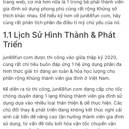
trang web, cơ mà hơn nữa là 1 trong bè phái thành viên
gia đình sử dụng phong phú cùng rất rộng Khủng sở
thích khác nhau. Để hiểu kỹ hơn về jun88fun com, hãy
cùng rất phân tích phần đa điều tỉ mỷ chủ yếu của nó.
1.1 Lịch Sử Hình Thành & Phát
Triển
jun88fun com được thi công vào giữa thập kỷ 2020,
cùng rất chỉ tiêu buôn đáp ứng 1 hệ ứng dụng phần đa
hình thức giải trí đáng an toàn & hóa học lượng cho
phần rộng Khủng thành viên gia đình ở Việt Nam.
Kể diễn ra từ thi công, jun88fun com đang cấp cho tốc
chóng duyên dáng 1 lạng Khủng thành viên gia đình sử
dụng dựa vào nhiều loại thân thiện & dễ thực hiện. Các
chủ đổi thay & phát triển đang không kết thúc nghỉ cải
sinh cải tiến để nâng cao tận hưởng thành viên gia đình
sử dụng, từ vấn đề tiêu bớt hóa vận tốc chuyển vận