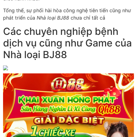
Tổng thể, sự phối hài hòa công nghệ tiên tiến cũng như
phát triển của
Nhà loại BJ88
chưa chỉ tất cả
Các chuyên nghiệp bệnh
dịch vụ cũng như Game của
Nhà loại BJ88