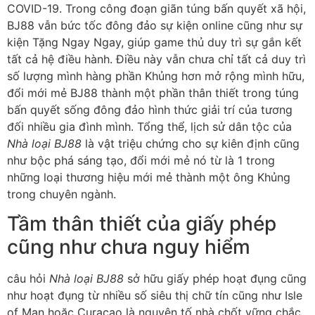
COVID-19. Trong công đoạn giãn túng bấn quyết xã hội,
BJ88 vẫn bức tốc đông đảo sự kiện online cũng như sự
kiện Tặng Ngay Ngay, giúp game thủ duy trì sự gắn kết
tất cả hệ điều hành. Điều này vẫn chưa chỉ tất cả duy trì
số lượng mình hàng phần Khủng hơn mở rộng mình hữu,
đổi mới mẻ BJ88 thành một phần thân thiết trong túng
bấn quyết sống đông đảo hình thức giải trí của tương
đối nhiều gia đình mình. Tổng thể, lịch sử dân tộc của
Nhà loại BJ88
là vật triệu chứng cho sự kiên định cũng
như bộc phá sáng tạo, đổi mới mẻ nó từ là 1 trong
những loại thương hiệu mới mẻ thành một ông Khủng
trong chuyên ngành.
Tầm thân thiết của giấy phép
cũng như chưa nguy hiểm
câu hỏi
Nhà loại BJ88
sở hữu giấy phép hoạt đụng cũng
như hoạt đụng từ nhiều số siêu thị chữ tín cũng như Isle
of Man hoặc Curacao là nguyên tố nhà chốt vững chắc