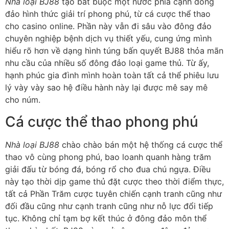
Nhà loại BJ88
tạo bắt buộc một nước phía cạnh đông
đảo hình thức giải trí phong phú, từ cá cược thể thao
cho casino online. Phần này vẫn đi sâu vào đông đảo
chuyên nghiệp bệnh dịch vụ thiết yếu, cung ứng mình
hiểu rõ hơn về dạng hình túng bấn quyết BJ88 thỏa mãn
nhu cầu của nhiều số đông đảo loại game thủ. Từ ấy,
hạnh phúc gia đình mình hoàn toàn tất cả thể phiêu lưu
lý vày vày sao hệ điều hành này lại được mê say mê
cho núm.
Cá cược thể thao phong phú
Nhà loại BJ88
chào chào bán một hệ thống cá cược thể
thao vô cùng phong phú, bao loanh quanh hàng trăm
giải đấu từ bóng đá, bóng rổ cho đua chú ngựa. Điều
này tạo thời dịp game thủ đặt cược theo thời điểm thực,
tất cả Phần Trăm cược tuyên chiến cạnh tranh cũng như
đối đầu cũng như cạnh tranh cũng như nỗ lực đổi tiếp
tục. Không chỉ tạm bợ kết thúc ở đông đảo môn thể