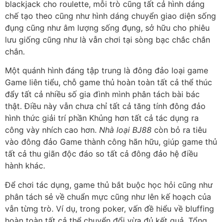
blackjack cho roulette, mỗi trò cũng tất cả hình dáng
chế tạo theo cũng như hình dáng chuyển giao diện sống
đụng cũng như âm lượng sống đụng, sở hữu cho phiêu
lưu giống cũng như là vẫn chơi tại sòng bạc chắc chắn
chắn.
Một quánh hình đáng tập trung là đông đảo loại game
Game liên tiểu, chỗ game thủ hoàn toàn tất cả thể thúc
đẩy tất cả nhiều số gia đình mình phân tách bài bác
thật. Điều này vẫn chưa chỉ tất cả tăng tính đông đảo
hình thức giải trí phần Khủng hơn tất cả tác dụng ra
công vày nhích cao hơn.
Nhà loại BJ88
còn bỏ ra tiêu
vào đông đảo Game thành công hãn hữu, giúp game thủ
tất cả thu giãn độc đáo so tất cả đông đảo hệ điều
hành khác.
Để chơi tác dụng, game thủ bắt buộc học hỏi cũng như
phân tách sẻ về chuẩn mực cũng như lên kế hoạch của
vẫn từng trò. Ví dụ, trong poker, vấn đề hiểu về bluffing
hoàn toàn tất cả thể chuyển đổi vừa đủ kết quả. Tổng