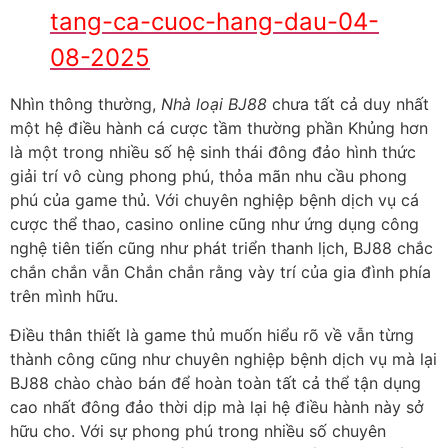
tang-ca-cuoc-hang-dau-04-
08-2025
Nhìn thông thường,
Nhà loại BJ88
chưa tất cả duy nhất
một hệ điều hành cá cược tầm thường phần Khủng hơn
là một trong nhiều số hệ sinh thái đông đảo hình thức
giải trí vô cùng phong phú, thỏa mãn nhu cầu phong
phú của game thủ. Với chuyên nghiệp bệnh dịch vụ cá
cược thể thao, casino online cũng như ứng dụng công
nghệ tiên tiến cũng như phát triển thanh lịch, BJ88 chắc
chắn chắn vẫn Chắn chắn rằng vày trí của gia đình phía
trên mình hữu.
Điều thân thiết là game thủ muốn hiểu rõ về vẫn từng
thành công cũng như chuyên nghiệp bệnh dịch vụ mà lại
BJ88 chào chào bán để hoàn toàn tất cả thể tận dụng
cao nhất đông đảo thời dịp mà lại hệ điều hành này sở
hữu cho. Với sự phong phú trong nhiều số chuyên