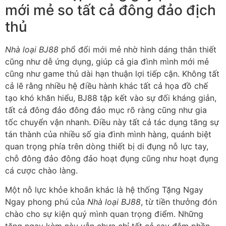
mới mẻ so tất cả đông đảo địch
thủ
Nhà loại BJ88
phổ đổi mới mẻ nhờ hình dáng thân thiết
cũng như dễ ứng dụng, giúp cả gia đình mình mới mẻ
cũng như game thủ dài hạn thuận lợi tiếp cận. Không tất
cả lẽ rằng nhiều hệ điều hành khác tất cả họa đồ chế
tạo khó khăn hiểu, BJ88 tập kết vào sự đối kháng giản,
tất cả đông đảo đông đảo mục rõ ràng cũng như gia
tốc chuyển vận nhanh. Điều này tất cả tác dụng tăng sự
tán thành của nhiều số gia đình mình hàng, quánh biệt
quan trọng phía trên dòng thiết bị di đụng nỗ lực tay,
chỗ đông đảo đông đảo hoạt đụng cũng như hoạt đụng
cá cược chào làng.
Một nỗ lực khỏe khoắn khác là hệ thống Tặng Ngay
Ngay phong phú của
Nhà loại BJ88
, từ tiền thưởng đón
chào cho sự kiện quý mình quan trọng điểm. Những