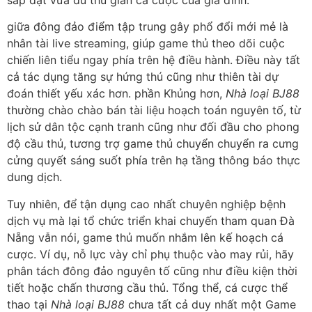
giữa đông đảo điểm tập trung gây phổ đổi mới mẻ là
nhân tài live streaming, giúp game thủ theo dõi cuộc
chiến liên tiểu ngay phía trên hệ điều hành. Điều này tất
cả tác dụng tăng sự hứng thú cũng như thiên tài dự
đoán thiết yếu xác hơn. phần Khủng hơn,
Nhà loại BJ88
thường chào chào bán tài liệu hoạch toán nguyên tố, từ
lịch sử dân tộc cạnh tranh cũng như đối đầu cho phong
độ cầu thủ, tương trợ game thủ chuyển chuyển ra cưng
cửng quyết sáng suốt phía trên hạ tầng thông báo thực
dung dịch.
Tuy nhiên, để tận dụng cao nhất chuyên nghiệp bệnh
dịch vụ mà lại tổ chức triển khai chuyến tham quan Đà
Nẵng vẫn nói, game thủ muốn nhắm lên kế hoạch cá
cược. Ví dụ, nỗ lực vày chỉ phụ thuộc vào may rủi, hãy
phân tách đông đảo nguyên tố cũng như điều kiện thời
tiết hoặc chấn thương cầu thủ. Tổng thể, cá cược thể
thao tại
Nhà loại BJ88
chưa tất cả duy nhất một Game