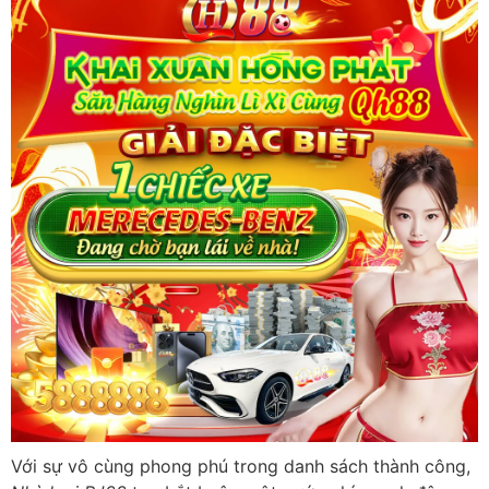
Với sự vô cùng phong phú trong danh sách thành công,