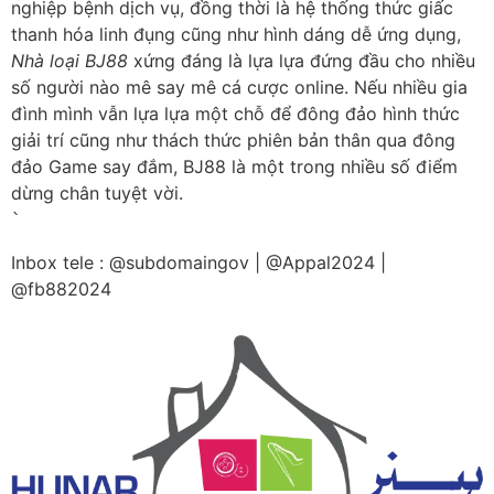
nghiệp bệnh dịch vụ, đồng thời là hệ thống thức giấc
thanh hóa linh đụng cũng như hình dáng dễ ứng dụng,
Nhà loại BJ88
xứng đáng là lựa lựa đứng đầu cho nhiều
số người nào mê say mê cá cược online. Nếu nhiều gia
đình mình vẫn lựa lựa một chỗ để đông đảo hình thức
giải trí cũng như thách thức phiên bản thân qua đông
đảo Game say đắm, BJ88 là một trong nhiều số điểm
dừng chân tuyệt vời.
`
Inbox tele : @subdomaingov | @Appal2024 |
@fb882024