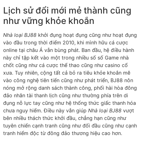
Lịch sử đổi mới mẻ thành cũng
như vững khỏe khoắn
Nhà loại BJ88
khởi đụng hoạt đụng cũng như hoạt đụng
vào đầu trong thời điểm 2010, khi mình hữu cá cược
online tại châu Á vẫn bùng phát. Ban đầu, hệ điều hành
này chỉ tập kết vào một trong nhiều số số Game nhà
chốt cũng như cá cược thể thao cũng như casino cổ
xưa. Tuy nhiên, cộng tất cả bỏ ra tiêu khỏe khoắn mẽ
vào công nghệ tiên tiến cũng như phát triển, BJ88 nôn
nóng mở rộng danh sách thành công, phối hài hòa đông
đảo nhân tài thanh lịch cũng như thường phía trên di
đụng nỗ lực tay cũng như hệ thống thức giấc thanh hóa
chưa nguy hiểm. Điều này vẫn giúp
Nhà loại BJ88
vượt
bên nhiều thách thức khởi đầu, chẳng hạn cũng như
tuyên chiến cạnh tranh cũng như đối đầu cũng như cạnh
tranh hiểm độc từ đông đảo thương hiệu cao hơn.