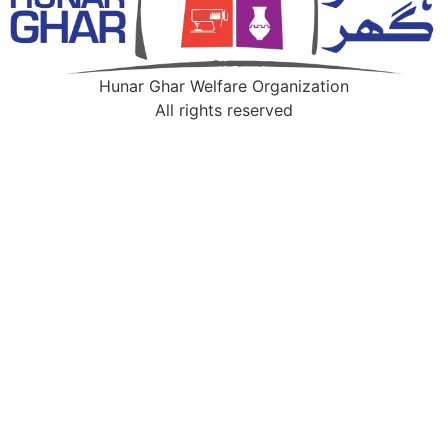
Hunar Ghar Welfare Organization
All rights reserved