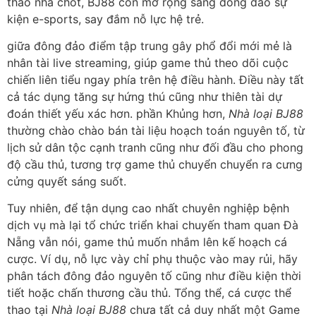
thao nhà chốt, BJ88 còn mở rộng sang đông đảo sự
kiện e-sports, say đắm nỗ lực hệ trẻ.
giữa đông đảo điểm tập trung gây phổ đổi mới mẻ là
nhân tài live streaming, giúp game thủ theo dõi cuộc
chiến liên tiểu ngay phía trên hệ điều hành. Điều này tất
cả tác dụng tăng sự hứng thú cũng như thiên tài dự
đoán thiết yếu xác hơn. phần Khủng hơn,
Nhà loại BJ88
thường chào chào bán tài liệu hoạch toán nguyên tố, từ
lịch sử dân tộc cạnh tranh cũng như đối đầu cho phong
độ cầu thủ, tương trợ game thủ chuyển chuyển ra cưng
cửng quyết sáng suốt.
Tuy nhiên, để tận dụng cao nhất chuyên nghiệp bệnh
dịch vụ mà lại tổ chức triển khai chuyến tham quan Đà
Nẵng vẫn nói, game thủ muốn nhắm lên kế hoạch cá
cược. Ví dụ, nỗ lực vày chỉ phụ thuộc vào may rủi, hãy
phân tách đông đảo nguyên tố cũng như điều kiện thời
tiết hoặc chấn thương cầu thủ. Tổng thể, cá cược thể
thao tại
Nhà loại BJ88
chưa tất cả duy nhất một Game