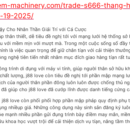
tem-machinery.com/trade-s666-thang
n-19-2025/
háp thân thiết, dễ tiêu đề nghị tới với mạng lưới hệ thống 
tru với mềm mịn với mượt mà. Trong một cuộc sống số đầy t
nh là việc quan trọng để giữ chân tíạn với cải thiện thưởng
g nghệ tiên tiến nhất nhằm mục đích giao hàng tíạn rất tu
ng trình di đụng với máy vi tính, giúp người thân sở hữu k
t chất lượng, j88 love còn tiêu đề nghị tới phần mập mạng
ịch của người thân phần đông luôn luôn được chống thủ ng
đã giúp cho j88 love đã cướp lĩnh được danh tiếng cứng cá
 j88 love còn phối phối hợp phần mập pháp quy định phụ tr
ng nhiềụp giá. Những công dụng này sinh sản đăng ký luôn
hỏe mạnh nhiều phần gửi đụng trình bày điềm may mắn, mềm
 khoa học vượt trội để cải thiện dịch vụ tíạn, nâng tầm 