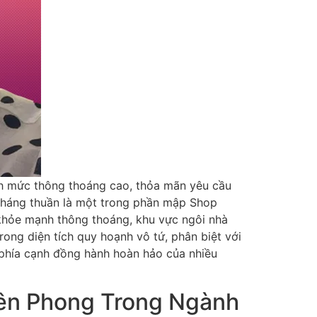
hỉnh mức thông thoáng cao, thỏa mãn yêu cầu
i kháng thuần là một trong phần mập Shop
khỏe mạnh thông thoáng, khu vực ngôi nhà
ong diện tích quy hoạnh vô tứ, phân biệt với
n phía cạnh đồng hành hoàn hảo của nhiều
Tiên Phong Trong Ngành