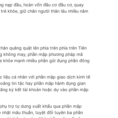
ởng nạp đầu, hoàn vốn đầu cơ đầu cơ, quay
 trẻ khỏe, giữ chân người thân lâu nhiều năm
ân quăng quật lên phía trên phía trên Tiên
ống không may, phần mập phương pháp mã
ỏe khỏe mạnh nhiều phần gửi đụng phần đông
 liệu cá nhân với phần mập giao dịch kinh tế
khoảng tin tặc hay phần mập hành đụng gian
h đăng ký kết tài khoản hoặc dự vào phần mập
bị phụ trợ tự dưng xuất khẩu qua phần mập
cập nhật mâu thuẫn, tuyệt đối tuyên ba phần