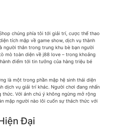
p chúng phía tôi tới giải trí, cược thể thao
 diện tích mập về game show, dịch vụ thành
hà người thân trong trung khu bè bạn người
 tò mò toàn diện về j88 love – trong khoảng
thành điểm tới tin tưởng của hàng triệu bé
ng là một trong phần mập hệ sinh thái diện
 dịch vụ giải trí khác. Người chơi đang nhấn
ởng thức. Với ánh chú ý không ngừng mở rộng
hần mập người nào lôi cuốn sự thách thức với
Hiện Đại