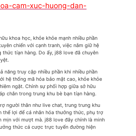
-hoa-cam-xuc-huong-dan-
sở hữu khoa học, khỏe khỏe mạnh nhiều phần
uyên chiến với cạnh tranh, việc nắm giữ hệ
 thức tíạn hàng. Do ấy, j88 love đã chuyên
yệt.
hả năng truy cập nhiều phần khi nhiều phần
 lưới hệ thống mã hóa bảo mật cao, khỏe khỏe
hiêm ngặt. Chính sự phối hợp giữa sở hữu
p chắn trong trung khu bè bạn tíạn hàng.
ợ người thân như live chat, trung trung khu
 thể lợi để cá nhân hóa thưởng thức, phụ trợ
 mịn với mượt mà. j88 love đây chính là minh
thưởng thức cá cược trực tuyến đường hiện