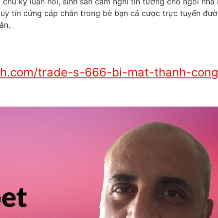
ng chu kỳ luân hồi, sinh sản cảm nghĩ tin tưởng cho ngôi n
uy tín cứng cáp chắn trong bè bạn cá cược trực tuyến đườ
ân.
tech.com/trade-s-666-bi-mat-thanh-co