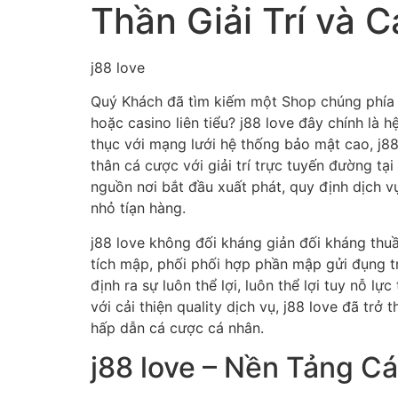
Thần Giải Trí và 
j88 love
Quý Khách đã tìm kiếm một Shop chúng phía tô
hoặc casino liên tiểu? j88 love đây chính là
thục với mạng lưới hệ thống bảo mật cao, j88
thân cá cược với giải trí trực tuyến đường t
nguồn nơi bắt đầu xuất phát, quy định dịch v
nhỏ tíạn hàng.
j88 love không đối kháng giản đối kháng thuầ
tích mập, phối phối hợp phần mập gửi đụng tr
định ra sự luôn thể lợi, luôn thể lợi tuy nỗ
với cải thiện quality dịch vụ, j88 love đã tr
hấp dẫn cá cược cá nhân.
j88 love – Nền Tảng C