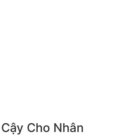
n Cậy Cho Nhân