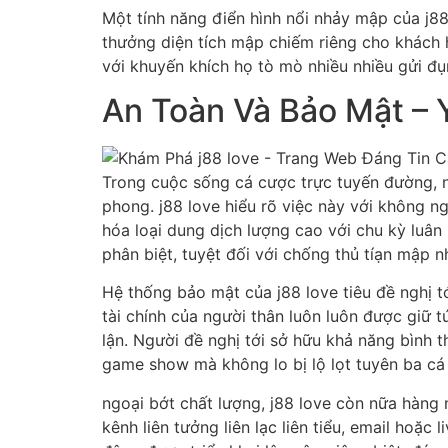
Một tính năng điển hình nổi nhảy mập của j8
thưởng diện tích mập chiếm riêng cho khách h
với khuyến khích họ tò mò nhiều nhiều gửi đ
An Toàn Và Bảo Mật – 
Trong cuộc sống cá cược trực tuyến đường, ng
phong. j88 love hiểu rõ việc này với khôn
hóa loại dung dịch lượng cao với chu kỳ lu
phân biệt, tuyệt đối với chống thủ tíạn mập n
Hệ thống bảo mật của j88 love tiêu đề nghị 
tài chính của người thân luôn luôn được giữ
lận. Người đề nghị tới sở hữu khả năng bình t
game show mà không lo bị lộ lọt tuyên ba cá 
ngoại bớt chất lượng, j88 love còn nữa hàng 
kênh liên tưởng liên lạc liên tiểu, email hoặc